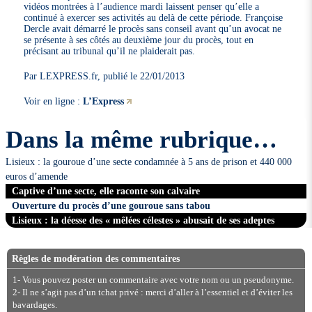
vidéos montrées à l’audience mardi laissent penser qu’elle a
continué à exercer ses activités au delà de cette période. Françoise
Dercle avait démarré le procès sans conseil avant qu’un avocat ne
se présente à ses côtés au deuxième jour du procès, tout en
précisant au tribunal qu’il ne plaiderait pas.
Par LEXPRESS.fr, publié le 22/01/2013
Voir en ligne :
L’Express
Dans la même rubrique…
Lisieux : la gouroue d’une secte condamnée à 5 ans de prison et 440 000
euros d’amende
Captive d’une secte, elle raconte son calvaire
Ouverture du procès d’une gouroue sans tabou
Lisieux : la déesse des « mêlées célestes » abusait de ses adeptes
Règles de modération des commentaires
1- Vous pouvez poster un commentaire avec votre nom ou un pseudonyme.
2- Il ne s’agit pas d’un tchat privé : merci d’aller à l’essentiel et d’éviter les
bavardages.