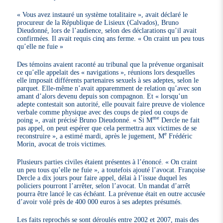
« Vous avez instauré un système totalitaire », avait déclaré le
procureur de la République de Lisieux (Calvados), Bruno
Dieudonné, lors de l’audience, selon des déclarations qu’il avait
confirmées. Il avait requis cinq ans ferme. « On craint un peu tous
qu’elle ne fuie »
Des témoins avaient raconté au tribunal que la prévenue organisait
ce qu’elle appelait des « navigations », réunions lors desquelles
elle imposait différents partenaires sexuels à ses adeptes, selon le
parquet. Elle-même n’avait apparemment de relation qu’avec son
amant d’alors devenu depuis son compagnon. Et « lorsqu’un
adepte contestait son autorité, elle pouvait faire preuve de violence
verbale comme physique avec des coups de pied ou coups de
me
poing », avait précisé Bruno Dieudonné. « Si M
Dercle ne fait
pas appel, on peut espérer que cela permettra aux victimes de se
e
reconstruire », a estimé mardi, après le jugement, M
Frédéric
Morin, avocat de trois victimes.
Plusieurs parties civiles étaient présentes à l’énoncé. « On craint
un peu tous qu’elle ne fuie », a toutefois ajouté l’avocat. Françoise
Dercle a dix jours pour faire appel, délai à l’issue duquel les
policiers pourront l’arrêter, selon l’avocat. Un mandat d’arrêt
pourra être lancé le cas échéant. La prévenue était en outre accusée
d’avoir volé près de 400 000 euros à ses adeptes présumés.
Les faits reprochés se sont déroulés entre 2002 et 2007, mais des