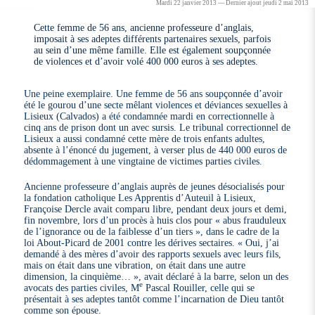
Mardi 22 janvier 2013 — Dernier ajout jeudi 2 mai 2013
Cette femme de 56 ans, ancienne professeure d’anglais,
imposait à ses adeptes différents partenaires sexuels, parfois
au sein d’une même famille. Elle est également soupçonnée
de violences et d’avoir volé 400 000 euros à ses adeptes.
Une peine exemplaire. Une femme de 56 ans soupçonnée d’avoir
été le gourou d’une secte mêlant violences et déviances sexuelles à
Lisieux (Calvados) a été condamnée mardi en correctionnelle à
cinq ans de prison dont un avec sursis. Le tribunal correctionnel de
Lisieux a aussi condamné cette mère de trois enfants adultes,
absente à l’énoncé du jugement, à verser plus de 440 000 euros de
dédommagement à une vingtaine de victimes parties civiles.
Ancienne professeure d’anglais auprès de jeunes désocialisés pour
la fondation catholique Les Apprentis d’Auteuil à Lisieux,
Françoise Dercle avait comparu libre, pendant deux jours et demi,
fin novembre, lors d’un procès à huis clos pour « abus frauduleux
de l’ignorance ou de la faiblesse d’un tiers », dans le cadre de la
loi About-Picard de 2001 contre les dérives sectaires. « Oui, j’ai
demandé à des mères d’avoir des rapports sexuels avec leurs fils,
mais on était dans une vibration, on était dans une autre
dimension, la cinquième… », avait déclaré à la barre, selon un des
e
avocats des parties civiles, M
Pascal Rouiller, celle qui se
présentait à ses adeptes tantôt comme l’incarnation de Dieu tantôt
comme son épouse.