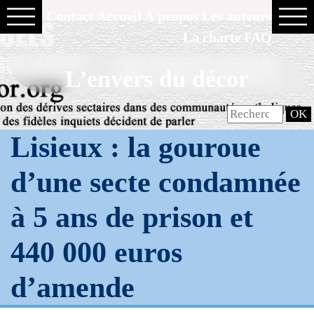
Contact
Accueil
À propos
Les auteurs
La charte
FAQ
L’envers du décor
Lisieux : la gouroue
d’une secte condamnée
à 5 ans de prison et
440 000 euros
d’amende