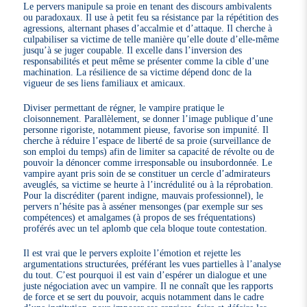
Le pervers manipule sa proie en tenant des discours ambivalents
ou paradoxaux. Il use à petit feu sa résistance par la répétition des
agressions, alternant phases d’accalmie et d’attaque. Il cherche à
culpabiliser sa victime de telle manière qu’elle doute d’elle-même
jusqu’à se juger coupable. Il excelle dans l’inversion des
responsabilités et peut même se présenter comme la cible d’une
machination. La résilience de sa victime dépend donc de la
vigueur de ses liens familiaux et amicaux.
Diviser permettant de régner, le vampire pratique le
cloisonnement. Parallèlement, se donner l’image publique d’une
personne rigoriste, notamment pieuse, favorise son impunité. Il
cherche à réduire l’espace de liberté de sa proie (surveillance de
son emploi du temps) afin de limiter sa capacité de révolte ou de
pouvoir la dénoncer comme irresponsable ou insubordonnée. Le
vampire ayant pris soin de se constituer un cercle d’admirateurs
aveuglés, sa victime se heurte à l’incrédulité ou à la réprobation.
Pour la discréditer (parent indigne, mauvais professionnel), le
pervers n’hésite pas à asséner mensonges (par exemple sur ses
compétences) et amalgames (à propos de ses fréquentations)
proférés avec un tel aplomb que cela bloque toute contestation.
Il est vrai que le pervers exploite l’émotion et rejette les
argumentations structurées, préférant les vues partielles à l’analyse
du tout. C’est pourquoi il est vain d’espérer un dialogue et une
juste négociation avec un vampire. Il ne connaît que les rapports
de force et se sert du pouvoir, acquis notamment dans le cadre