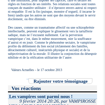
d’une institution, pour imposer ses caprices, faire et défaire les
règles en fonction de ses intérêts. Ses relations sociales sont toutes
conçues de manière utilitaire : il n’éprouve envers autrui ni respect
ni empathie. Il est la fin (puisque, monstre d’orgueil, il incarne le
bien) tandis que les autres ne sont que des moyens devant le servir
docilement, ou être éliminés.
Des causes, comme un traumatisme affectif ou une schizophrénie
intellectuelle, peuvent expliquer le glissement vers la tartufferie
sadique, mais ne l’excusent nullement. Car la perversion
vampirique c’est, dans le même mouvement, nier la souffrance
d’autrui et en jouir. Comme le phénomène sectaire, le vampirisme
profite du délitement du lien social (éclatement des familles,
déracinement culturel, insécurités physique et sociale) et de la
subjectivisation de la morale. Il illustre la conjonction du désespoir
nihiliste et de la réification utilitariste de l’autre.
Valeurs Actuelles – le 17 octobre 2013
Rajouter votre témoignage
Vos réactions
Les vampires sont parmi nous !
9 février 2014 20:26, par VAMPIROSSE