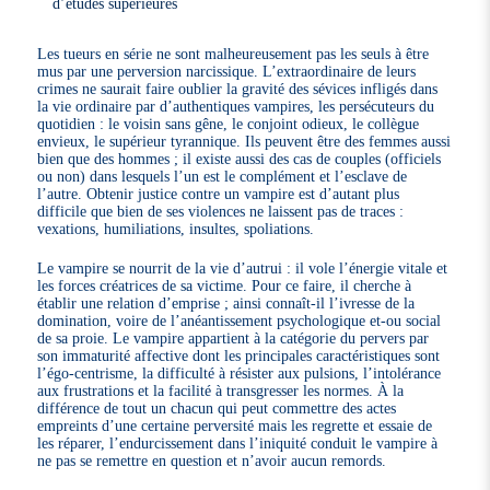
d’études supérieures
Les tueurs en série ne sont malheureusement pas les seuls à être
mus par une perversion narcissique. L’extraordinaire de leurs
crimes ne saurait faire oublier la gravité des sévices infligés dans
la vie ordinaire par d’authentiques vampires, les persécuteurs du
quotidien : le voisin sans gêne, le conjoint odieux, le collègue
envieux, le supérieur tyrannique. Ils peuvent être des femmes aussi
bien que des hommes ; il existe aussi des cas de couples (officiels
ou non) dans lesquels l’un est le complément et l’esclave de
l’autre. Obtenir justice contre un vampire est d’autant plus
difficile que bien de ses violences ne laissent pas de traces :
vexations, humiliations, insultes, spoliations.
Le vampire se nourrit de la vie d’autrui : il vole l’énergie vitale et
les forces créatrices de sa victime. Pour ce faire, il cherche à
établir une relation d’emprise ; ainsi connaît-il l’ivresse de la
domination, voire de l’anéantissement psychologique et-ou social
de sa proie. Le vampire appartient à la catégorie du pervers par
son immaturité affective dont les principales caractéristiques sont
l’égo-centrisme, la difficulté à résister aux pulsions, l’intolérance
aux frustrations et la facilité à transgresser les normes. À la
différence de tout un chacun qui peut commettre des actes
empreints d’une certaine perversité mais les regrette et essaie de
les réparer, l’endurcissement dans l’iniquité conduit le vampire à
ne pas se remettre en question et n’avoir aucun remords.