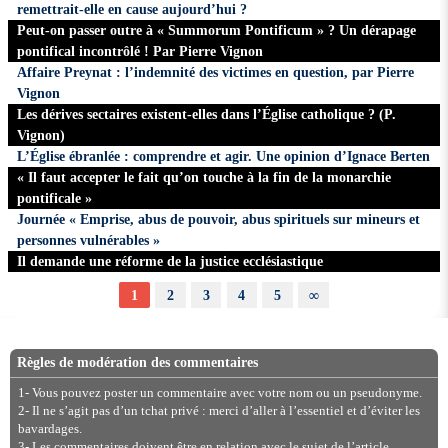
remettrait-elle en cause aujourd’hui ?
Peut-on passer outre à « Summorum Pontificum » ? Un dérapage
pontifical incontrôlé ! Par Pierre Vignon
Affaire Preynat : l’indemnité des victimes en question, par Pierre
Vignon
Les dérives sectaires existent-elles dans l’Église catholique ? (P.
Vignon)
L’Église ébranlée : comprendre et agir. Une opinion d’Ignace Berten
« Il faut accepter le fait qu’on touche à la fin de la monarchie
pontificale »
Journée « Emprise, abus de pouvoir, abus spirituels sur mineurs et
personnes vulnérables »
Il demande une réforme de la justice ecclésiastique
1
2
3
4
5
∞
Règles de modération des commentaires
1- Vous pouvez poster un commentaire avec votre nom ou un pseudonyme.
2- Il ne s’agit pas d’un tchat privé : merci d’aller à l’essentiel et d’éviter les
bavardages.
3- Les commentaires doivent être en relation avec le sujet de l’article.