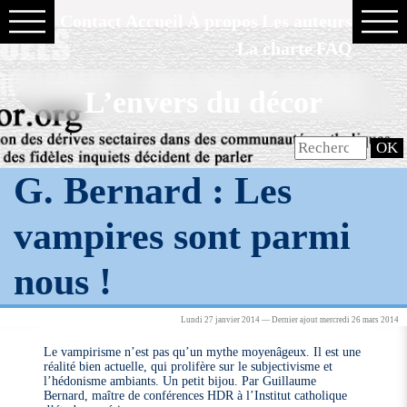
Contact
Accueil
À propos
Les auteurs
La charte
FAQ
L’envers du décor
G. Bernard : Les
vampires sont parmi
nous !
Lundi 27 janvier 2014 — Dernier ajout mercredi 26 mars 2014
Le vampirisme n’est pas qu’un mythe moyenâgeux. Il est une
réalité bien actuelle, qui prolifère sur le subjectivisme et
l’hédonisme ambiants. Un petit bijou. Par Guillaume
Bernard, maître de conférences HDR à l’Institut catholique