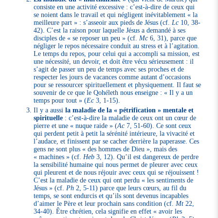
consiste en une activité excessive : c’est-à-dire de ceux qui
se noient dans le travail et qui négligent inévitablement « la
meilleure part » : s’asseoir aux pieds de Jésus (cf.
Lc
10, 38-
42). C’est la raison pour laquelle Jésus a demandé à ses
disciples de « se reposer un peu » (cf.
Mc
6, 31), parce que
négliger le repos nécessaire conduit au stress et à l’agitation.
Le temps du repos, pour celui qui a accompli sa mission, est
une nécessité, un devoir, et doit être vécu sérieusement : il
s’agit de passer un peu de temps avec ses proches et de
respecter les jours de vacances comme autant d’occasions
pour se ressourcer spirituellement et physiquement. Il faut se
souvenir de ce que le Qohéleth nous enseigne : « Il y a un
temps pour tout » (
Ec
3, 1-15).
Il y a aussi
la maladie de la « pétrification » mentale et
spirituelle
: c’est-à-dire la maladie de ceux ont un cœur de
pierre et une « nuque raide » (
Ac
7, 51-60). Ce sont ceux
qui perdent petit à petit la sérénité intérieure, la vivacité et
l’audace, et finissent par se cacher derrière la paperasse. Ces
gens ne sont plus « des hommes de Dieu », mais des
« machines » (cf.
Heb
3, 12). Qu’il est dangereux de perdre
la sensibilité humaine qui nous permet de pleurer avec ceux
qui pleurent et de nous réjouir avec ceux qui se réjouissent !
C’est la maladie de ceux qui ont perdu « les sentiments de
Jésus » (cf.
Ph
2, 5-11) parce que leurs cœurs, au fil du
temps, se sont endurcis et qu’ils sont devenus incapables
d’aimer le Père et leur prochain sans condition (cf.
Mt
22,
34-40). Être chrétien, cela signifie en effet « avoir les