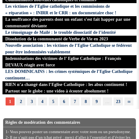
Les victimes de l’Eglise catholique et les commissions de
« réparation » : INIRR et le CRR : un documentaire choc !
La souffrance des parents dont un enfant s’est fait happer par une
communauté déviante
Le témoignage de Maïlé : le trouble dissociatif de l’identité
Dissolution de la communauté de Verbe de Vie en 2023
Nouvelle association : les victimes de l’Eglise Catholique se fédèrent
pour être indemnisées valablement
Indemnisations des victimes de l’ Eglise Catholique : François
DEVAUX réagit avec force
LES DOMINICAINS : les crimes systémiques de l’Eglise Catholique
continuent…
RIEN n’a changé dans l’Eglise Catholique : les abus continuent !
Partout sur le globe : une video à écouter absolument !
1
2
3
4
5
6
7
8
9
…
23
∞
Règles de modération des commentaires
1- Vous pouvez poster un commentaire avec votre nom ou un pseudonyme.
2- Il ne s’agit pas d’un tchat privé : merci d’aller à l’essentiel et d’éviter les