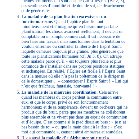
mêmes sentiments qui sont dans le Christ Jésus » (
Ph
2, 5),
des sentiments d’humilité et de don de soi, de détachement
et de générosité.
La maladie de la planification excessive et du
fonctionnarisme.
Quand l’apôtre planifie tout
minutieusement et s’imagine qu’en faisant une parfaite
planification, les choses avancent réellement, il devient un
comptable ou un simple commercial. Il est nécessaire de
bien faire son travail, mais sans tomber dans la tentation de
vouloir enfermer ou contrôler la liberté de l’Esprit Saint,
laquelle demeure toujours plus grande, plus généreuse que
toute les planifications humaines (cf.
Jn
3, 8). On attrape
cette maladie parce qu’il « est toujours plus facile et plus
commode de s’installer dans ses propres positions statiques
et inchangées. En réalité, l’Église est fidèle à l’Esprit Saint
dans la mesure où elle n’a pas la prétention de le diriger ni
de le domestiquer… – domestiquer l’Esprit Saint ! – Lui qui
n’est que fraîcheur, fantaisie, nouveauté ! »
La maladie de la mauvaise coordination
. Cela arrive
quand les membres du corps perdent la communion entre
eux, et que le corps, privé de son fonctionnement
harmonieux et de sa tempérance, devient un orchestre qui ne
produit que du bruit, parce que ses membres ne collaborent
plus ensemble et ne vivent pas dans un esprit de communion
et d’équipe. C’est comme si le pied disait au bras : « je n’ai
pas besoin de toi » ou que la main disait à la tête : « c’est
moi qui commande », causant ainsi embarras et scandales.
Il y a aussi
la maladie d’« Alzheimer spirituel »
: