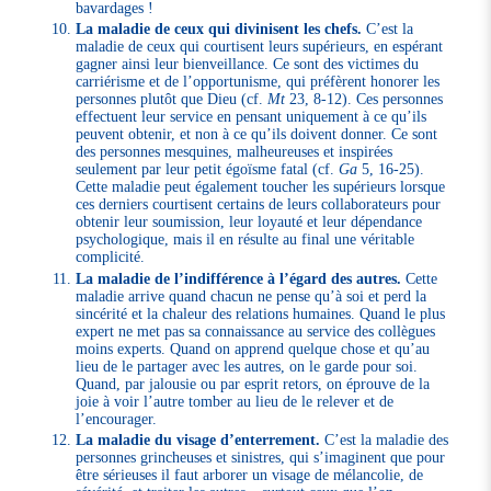
bavardages !
La maladie de ceux qui divinisent les chefs.
C’est la
maladie de ceux qui courtisent leurs supérieurs, en espérant
gagner ainsi leur bienveillance. Ce sont des victimes du
carriérisme et de l’opportunisme, qui préfèrent honorer les
personnes plutôt que Dieu (cf.
Mt
23, 8-12). Ces personnes
effectuent leur service en pensant uniquement à ce qu’ils
peuvent obtenir, et non à ce qu’ils doivent donner. Ce sont
des personnes mesquines, malheureuses et inspirées
seulement par leur petit égoïsme fatal (cf.
Ga
5, 16-25).
Cette maladie peut également toucher les supérieurs lorsque
ces derniers courtisent certains de leurs collaborateurs pour
obtenir leur soumission, leur loyauté et leur dépendance
psychologique, mais il en résulte au final une véritable
complicité.
La maladie de l’indifférence à l’égard des autres.
Cette
maladie arrive quand chacun ne pense qu’à soi et perd la
sincérité et la chaleur des relations humaines. Quand le plus
expert ne met pas sa connaissance au service des collègues
moins experts. Quand on apprend quelque chose et qu’au
lieu de le partager avec les autres, on le garde pour soi.
Quand, par jalousie ou par esprit retors, on éprouve de la
joie à voir l’autre tomber au lieu de le relever et de
l’encourager.
La maladie du visage d’enterrement.
C’est la maladie des
personnes grincheuses et sinistres, qui s’imaginent que pour
être sérieuses il faut arborer un visage de mélancolie, de