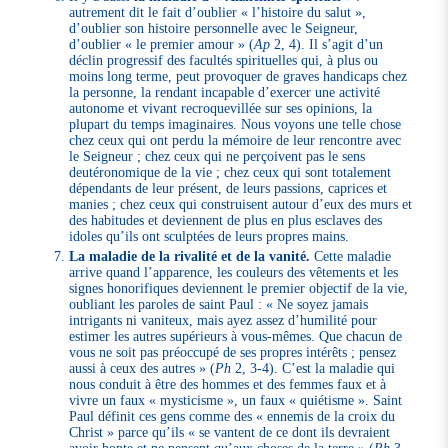
autrement dit le fait d’oublier « l’histoire du salut »,
d’oublier son histoire personnelle avec le Seigneur,
d’oublier « le premier amour » (
Ap
2, 4). Il s’agit d’un
déclin progressif des facultés spirituelles qui, à plus ou
moins long terme, peut provoquer de graves handicaps chez
la personne, la rendant incapable d’exercer une activité
autonome et vivant recroquevillée sur ses opinions, la
plupart du temps imaginaires. Nous voyons une telle chose
chez ceux qui ont perdu la mémoire de leur rencontre avec
le Seigneur ; chez ceux qui ne perçoivent pas le sens
deutéronomique de la vie ; chez ceux qui sont totalement
dépendants de leur présent, de leurs passions, caprices et
manies ; chez ceux qui construisent autour d’eux des murs et
des habitudes et deviennent de plus en plus esclaves des
idoles qu’ils ont sculptées de leurs propres mains.
La maladie de la rivalité et de la vanité.
Cette maladie
arrive quand l’apparence, les couleurs des vêtements et les
signes honorifiques deviennent le premier objectif de la vie,
oubliant les paroles de saint Paul : « Ne soyez jamais
intrigants ni vaniteux, mais ayez assez d’humilité pour
estimer les autres supérieurs à vous-mêmes. Que chacun de
vous ne soit pas préoccupé de ses propres intérêts ; pensez
aussi à ceux des autres » (
Ph
2, 3-4). C’est la maladie qui
nous conduit à être des hommes et des femmes faux et à
vivre un faux « mysticisme », un faux « quiétisme ». Saint
Paul définit ces gens comme des « ennemis de la croix du
Christ » parce qu’ils « se vantent de ce dont ils devraient
avoir honte et ne pensent qu’aux choses de la terre » (
Ph
3,