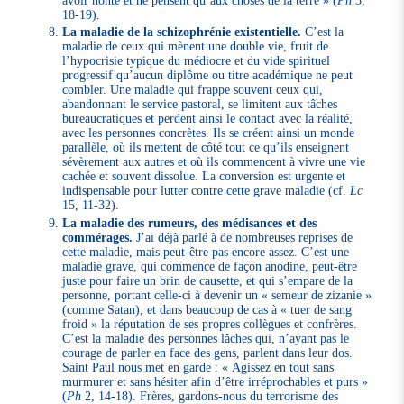
18-19).
La maladie de la schizophrénie existentielle.
C’est la
maladie de ceux qui mènent une double vie, fruit de
l’hypocrisie typique du médiocre et du vide spirituel
progressif qu’aucun diplôme ou titre académique ne peut
combler. Une maladie qui frappe souvent ceux qui,
abandonnant le service pastoral, se limitent aux tâches
bureaucratiques et perdent ainsi le contact avec la réalité,
avec les personnes concrètes. Ils se créent ainsi un monde
parallèle, où ils mettent de côté tout ce qu’ils enseignent
sévèrement aux autres et où ils commencent à vivre une vie
cachée et souvent dissolue. La conversion est urgente et
indispensable pour lutter contre cette grave maladie (cf.
Lc
15, 11-32).
La maladie des rumeurs, des médisances et des
commérages.
J’ai déjà parlé à de nombreuses reprises de
cette maladie, mais peut-être pas encore assez. C’est une
maladie grave, qui commence de façon anodine, peut-être
juste pour faire un brin de causette, et qui s’empare de la
personne, portant celle-ci à devenir un « semeur de zizanie »
(comme Satan), et dans beaucoup de cas à « tuer de sang
froid » la réputation de ses propres collègues et confrères.
C’est la maladie des personnes lâches qui, n’ayant pas le
courage de parler en face des gens, parlent dans leur dos.
Saint Paul nous met en garde : « Agissez en tout sans
murmurer et sans hésiter afin d’être irréprochables et purs »
(
Ph
2, 14-18). Frères, gardons-nous du terrorisme des