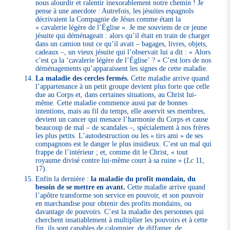
nous alourdir et ralentir inexorablement notre chemin ! Je
pense à une anecdote : Autrefois, les jésuites espagnols
décrivaient la Compagnie de Jésus comme étant la
« cavalerie légère de l’Église ». Je me souviens de ce jeune
jésuite qui déménageait : alors qu’il était en train de charger
dans un camion tout ce qu’il avait – bagages, livres, objets,
cadeaux –, un vieux jésuite qui l’observait lui a dit : « Alors
c’est ça la ‘cavalerie légère de l’Église’ ? » C’est lors de nos
déménagements qu’apparaissent les signes de cette maladie.
La maladie des cercles fermés.
Cette maladie arrive quand
l’appartenance à un petit groupe devient plus forte que celle
due au Corps et, dans certaines situations, au Christ lui-
même. Cette maladie commence aussi par de bonnes
intentions, mais au fil du temps, elle asservit ses membres,
devient un cancer qui menace l’harmonie du Corps et cause
beaucoup de mal – de scandales –, spécialement à nos frères
les plus petits. L’autodestruction ou les « tirs ami » de ses
compagnons est le danger le plus insidieux. C’est un mal qui
frappe de l’intérieur ; et, comme dit le Christ, « tout
royaume divisé contre lui-même court à sa ruine » (
Lc
11,
17).
Enfin la dernière :
la maladie du profit mondain, du
besoin de se mettre en avant.
Cette maladie arrive quand
l’apôtre transforme son service en pouvoir, et son pouvoir
en marchandise pour obtenir des profits mondains, ou
davantage de pouvoirs. C’est la maladie des personnes qui
cherchent insatiablement à multiplier les pouvoirs et à cette
fin, ils sont capables de calomnier, de diffamer, de