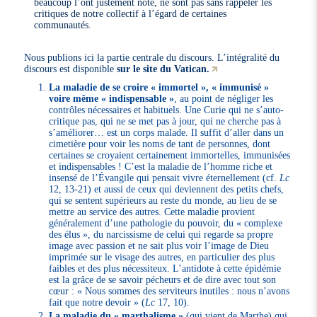
beaucoup l’ont justement noté, ne sont pas sans rappeler les
critiques de notre collectif à l’égard de certaines
communautés.
Nous publions ici la partie centrale du discours. L’intégralité du
discours est disponible
sur le site du Vatican.
La maladie de se croire « immortel », « immunisé »
voire même « indispensable »
, au point de négliger les
contrôles nécessaires et habituels. Une Curie qui ne s’auto-
critique pas, qui ne se met pas à jour, qui ne cherche pas à
s’améliorer… est un corps malade. Il suffit d’aller dans un
cimetière pour voir les noms de tant de personnes, dont
certaines se croyaient certainement immortelles, immunisées
et indispensables ! C’est la maladie de l’homme riche et
insensé de l’Évangile qui pensait vivre éternellement (cf.
Lc
12, 13-21) et aussi de ceux qui deviennent des petits chefs,
qui se sentent supérieurs au reste du monde, au lieu de se
mettre au service des autres. Cette maladie provient
généralement d’une pathologie du pouvoir, du « complexe
des élus », du narcissisme de celui qui regarde sa propre
image avec passion et ne sait plus voir l’image de Dieu
imprimée sur le visage des autres, en particulier des plus
faibles et des plus nécessiteux. L’antidote à cette épidémie
est la grâce de se savoir pécheurs et de dire avec tout son
cœur : « Nous sommes des serviteurs inutiles : nous n’avons
fait que notre devoir » (
Lc
17, 10).
La maladie du « marthalisme »
(qui vient de Marthe) qui