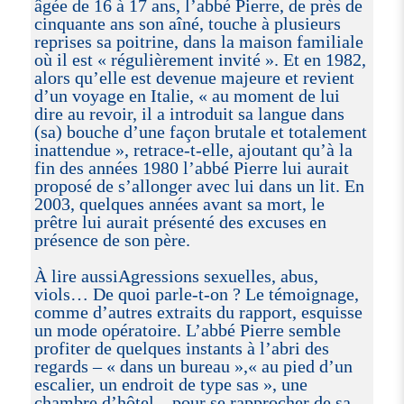
âgée de 16 à 17 ans, l’abbé Pierre, de près de
cinquante ans son aîné, touche à plusieurs
reprises sa poitrine, dans la maison familiale
où il est « régulièrement invité ». Et en 1982,
alors qu’elle est devenue majeure et revient
d’un voyage en Italie, « au moment de lui
dire au revoir, il a introduit sa langue dans
(sa) bouche d’une façon brutale et totalement
inattendue », retrace-t-elle, ajoutant qu’à la
fin des années 1980 l’abbé Pierre lui aurait
proposé de s’allonger avec lui dans un lit. En
2003, quelques années avant sa mort, le
prêtre lui aurait présenté des excuses en
présence de son père.
À lire aussiAgressions sexuelles, abus,
viols… De quoi parle-t-on ? Le témoignage,
comme d’autres extraits du rapport, esquisse
un mode opératoire. L’abbé Pierre semble
profiter de quelques instants à l’abri des
regards – « dans un bureau »,« au pied d’un
escalier, un endroit de type sas », une
chambre d’hôtel – pour se rapprocher de sa