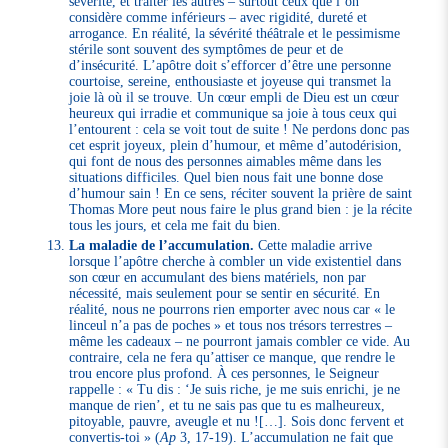
sévérité, et traiter les autres – surtout ceux que l’on
considère comme inférieurs – avec rigidité, dureté et
arrogance. En réalité, la sévérité théâtrale et le pessimisme
stérile sont souvent des symptômes de peur et de
d’insécurité. L’apôtre doit s’efforcer d’être une personne
courtoise, sereine, enthousiaste et joyeuse qui transmet la
joie là où il se trouve. Un cœur empli de Dieu est un cœur
heureux qui irradie et communique sa joie à tous ceux qui
l’entourent : cela se voit tout de suite ! Ne perdons donc pas
cet esprit joyeux, plein d’humour, et même d’autodérision,
qui font de nous des personnes aimables même dans les
situations difficiles. Quel bien nous fait une bonne dose
d’humour sain ! En ce sens, réciter souvent la prière de saint
Thomas More peut nous faire le plus grand bien : je la récite
tous les jours, et cela me fait du bien.
La maladie de l’accumulation.
Cette maladie arrive
lorsque l’apôtre cherche à combler un vide existentiel dans
son cœur en accumulant des biens matériels, non par
nécessité, mais seulement pour se sentir en sécurité. En
réalité, nous ne pourrons rien emporter avec nous car « le
linceul n’a pas de poches » et tous nos trésors terrestres –
même les cadeaux – ne pourront jamais combler ce vide. Au
contraire, cela ne fera qu’attiser ce manque, que rendre le
trou encore plus profond. À ces personnes, le Seigneur
rappelle : « Tu dis : ‘Je suis riche, je me suis enrichi, je ne
manque de rien’, et tu ne sais pas que tu es malheureux,
pitoyable, pauvre, aveugle et nu ![…]. Sois donc fervent et
convertis-toi » (
Ap
3, 17-19). L’accumulation ne fait que