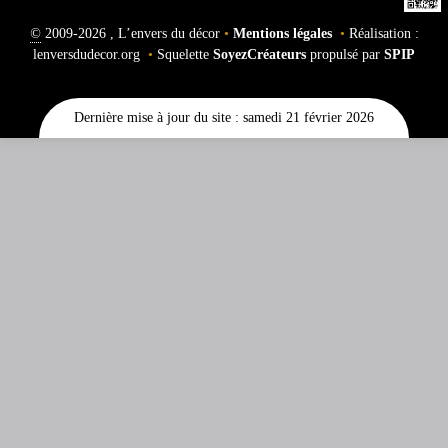
©
2009-2026 , L’envers du décor
•
Mentions légales
•
Réalisation :
lenversdudecor.org
•
Squelette
SoyezCréateurs
propulsé par
SPIP
Dernière mise à jour du site : samedi 21 février 2026