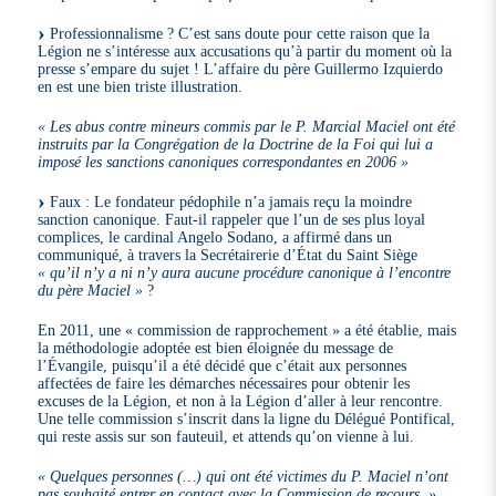
Professionnalisme ? C’est sans doute pour cette raison que la
Légion ne s’intéresse aux accusations qu’à partir du moment où la
presse s’empare du sujet ! L’affaire du père Guillermo Izquierdo
en est une bien triste illustration.
« Les abus contre mineurs commis par le P. Marcial Maciel ont été
instruits par la Congrégation de la Doctrine de la Foi qui lui a
imposé les sanctions canoniques correspondantes en 2006 »
Faux : Le fondateur pédophile n’a jamais reçu la moindre
sanction canonique. Faut-il rappeler que l’un de ses plus loyal
complices, le cardinal Angelo Sodano, a affirmé dans un
communiqué, à travers la Secrétairerie d’État du Saint Siège
« qu’il n’y a ni n’y aura aucune procédure canonique à l’encontre
du père Maciel »
?
En 2011, une « commission de rapprochement » a été établie, mais
la méthodologie adoptée est bien éloignée du message de
l’Évangile, puisqu’il a été décidé que c’était aux personnes
affectées de faire les démarches nécessaires pour obtenir les
excuses de la Légion, et non à la Légion d’aller à leur rencontre.
Une telle commission s’inscrit dans la ligne du Délégué Pontifical,
qui reste assis sur son fauteuil, et attends qu’on vienne à lui.
« Quelques personnes (…) qui ont été victimes du P. Maciel n’ont
pas souhaité entrer en contact avec la Commission de recours. »