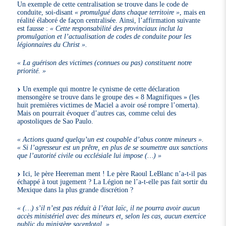
Un exemple de cette centralisation se trouve dans le code de
conduite, soi-disant
« promulgué dans chaque territoire »
, mais en
réalité élaboré de façon centralisée. Ainsi, l’affirmation suivante
est fausse :
« Cette responsabilité des provinciaux inclut la
promulgation et l’actualisation de codes de conduite pour les
légionnaires du Christ ».
« La guérison des victimes (connues ou pas) constituent notre
priorité. »
Un exemple qui montre le cynisme de cette déclaration
mensongère se trouve dans le groupe des « 8 Magnifiques » (les
huit premières victimes de Maciel a avoir osé rompre l’omerta).
Mais on pourrait évoquer d’autres cas, comme celui des
apostoliques de Sao Paulo.
« Actions quand quelqu’un est coupable d’abus contre mineurs ».
« Si l’agresseur est un prêtre, en plus de se soumettre aux sanctions
que l’autorité civile ou ecclésiale lui impose (…) »
Ici, le père Heereman ment ! Le père Raoul LeBlanc n’a-t-il pas
échappé à tout jugement ? La Légion ne l’a-t-elle pas fait sortir du
Mexique dans la plus grande discrétion ?
« (…) s’il n’est pas réduit à l’état laïc, il ne pourra avoir aucun
accès ministériel avec des mineurs et, selon les cas, aucun exercice
public du ministère sacerdotal. »