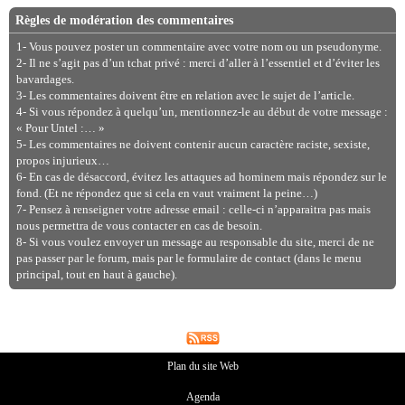
Règles de modération des commentaires
1- Vous pouvez poster un commentaire avec votre nom ou un pseudonyme.
2- Il ne s’agit pas d’un tchat privé : merci d’aller à l’essentiel et d’éviter les
bavardages.
3- Les commentaires doivent être en relation avec le sujet de l’article.
4- Si vous répondez à quelqu’un, mentionnez-le au début de votre message :
« Pour Untel :… »
5- Les commentaires ne doivent contenir aucun caractère raciste, sexiste,
propos injurieux…
6- En cas de désaccord, évitez les attaques ad hominem mais répondez sur le
fond. (Et ne répondez que si cela en vaut vraiment la peine…)
7- Pensez à renseigner votre adresse email : celle-ci n’apparaitra pas mais
nous permettra de vous contacter en cas de besoin.
8- Si vous voulez envoyer un message au responsable du site, merci de ne
pas passer par le forum, mais par le formulaire de contact (dans le menu
principal, tout en haut à gauche).
Plan du site Web
Agenda