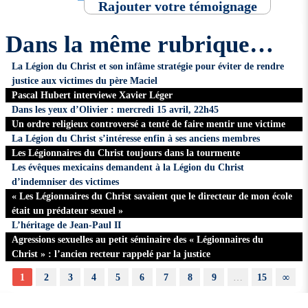
Rajouter votre témoignage
Dans la même rubrique…
La Légion du Christ et son infâme stratégie pour éviter de rendre
justice aux victimes du père Maciel
Pascal Hubert interviewe Xavier Léger
Dans les yeux d’Olivier : mercredi 15 avril, 22h45
Un ordre religieux controversé a tenté de faire mentir une victime
La Légion du Christ s’intéresse enfin à ses anciens membres
Les Légionnaires du Christ toujours dans la tourmente
Les évêques mexicains demandent à la Légion du Christ
d’indemniser des victimes
« Les Légionnaires du Christ savaient que le directeur de mon école
était un prédateur sexuel »
L’héritage de Jean-Paul II
Agressions sexuelles au petit séminaire des « Légionnaires du
Christ » : l’ancien recteur rappelé par la justice
1
2
3
4
5
6
7
8
9
…
15
∞