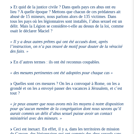
Et quid de la justice civile ? Dans quels pays ces abus ont eu
lieu ? A quelle époque ? Mettons que chacun de ces prédateurs ait
abusé de 15 mineurs, nous parlons alors de 135 victimes. Dans
tous les pays où les légionnaires sont installés, l’abus sexuel est un
délit. Mais la Légion se considère-t-elle au dessus de la loi, comme
osait le déclarer Maciel ?
« Il y a deux autres prêtres qui ont été accusés dont, après
l’instruction, on n’a pas trouvé de motif pour douter de la véracité
des faits. »
En d’autres termes : ils ont été reconnus coupables.
« des mesures pertinentes ont été adoptées pour chaque cas »
Quelles sont ces mesures ? On les a convoqué à Rome, on les a
grondé et on les a envoyé passer des vacances à Jérusalem, et c’est
tout ?
« je peux assurer que nous avons mis les moyens à notre disposition
pour qu’aucun membre de la congrégation dont nous savons qu’il
aurait commis un délit d’abus sexuel puisse avoir un contact
ministériel avec des mineurs. »
Ceci est inexact. En effet, il y a, dans les territoires de mission
de Cancun, des légionnaires qui ont commis des abus sexuels sans