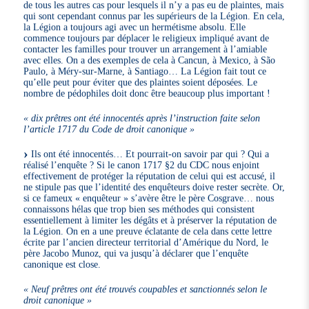
de tous les autres cas pour lesquels il n’y a pas eu de plaintes, mais
qui sont cependant connus par les supérieurs de la Légion. En cela,
la Légion a toujours agi avec un hermétisme absolu. Elle
commence toujours par déplacer le religieux impliqué avant de
contacter les familles pour trouver un arrangement à l’amiable
avec elles. On a des exemples de cela à Cancun, à Mexico, à São
Paulo, à Méry-sur-Marne, à Santiago… La Légion fait tout ce
qu’elle peut pour éviter que des plaintes soient déposées. Le
nombre de pédophiles doit donc être beaucoup plus important !
« dix prêtres ont été innocentés après l’instruction faite selon
l’article 1717 du Code de droit canonique »
Ils ont été innocentés… Et pourrait-on savoir par qui ? Qui a
réalisé l’enquête ? Si le canon 1717 §2 du CDC nous enjoint
effectivement de protéger la réputation de celui qui est accusé, il
ne stipule pas que l’identité des enquêteurs doive rester secrète. Or,
si ce fameux « enquêteur » s’avère être le père Cosgrave… nous
connaissons hélas que trop bien ses méthodes qui consistent
essentiellement à limiter les dégâts et à préserver la réputation de
la Légion. On en a une preuve éclatante de cela dans cette lettre
écrite par l’ancien directeur territorial d’Amérique du Nord, le
père Jacobo Munoz, qui va jusqu’à déclarer que l’enquête
canonique est close.
« Neuf prêtres ont été trouvés coupables et sanctionnés selon le
droit canonique »