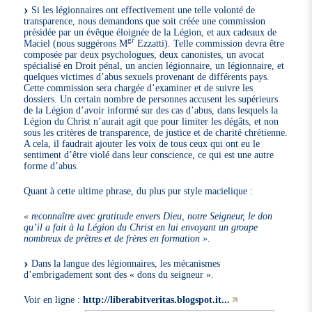
Si les légionnaires ont effectivement une telle volonté de
transparence, nous demandons que soit créée une commission
présidée par un évêque éloignée de la Légion, et aux cadeaux de
gr
Maciel (nous suggérons M
Ezzatti). Telle commission devra être
composée par deux psychologues, deux canonistes, un avocat
spécialisé en Droit pénal, un ancien légionnaire, un légionnaire, et
quelques victimes d’abus sexuels provenant de différents pays.
Cette commission sera chargée d’examiner et de suivre les
dossiers. Un certain nombre de personnes accusent les supérieurs
de la Légion d’avoir informé sur des cas d’abus, dans lesquels la
Légion du Christ n’aurait agit que pour limiter les dégâts, et non
sous les critères de transparence, de justice et de charité chrétienne.
A cela, il faudrait ajouter les voix de tous ceux qui ont eu le
sentiment d’être violé dans leur conscience, ce qui est une autre
forme d’abus.
Quant à cette ultime phrase, du plus pur style macielique :
« reconnaître avec gratitude envers Dieu, notre Seigneur, le don
qu’il a fait à la Légion du Christ en lui envoyant un groupe
nombreux de prêtres et de frères en formation »
.
Dans la langue des légionnaires, les mécanismes
d’embrigadement sont des « dons du seigneur ».
Voir en ligne :
http://liberabitveritas.blogspot.it...