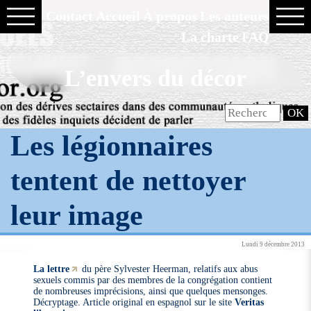
Contact
Accueil
À propos
Les auteurs
La charte
FAQ
L’envers du décor
Les légionnaires
tentent de nettoyer
leur image
Lundi 9 décembre 2013
La lettre
du père Sylvester Heerman, relatifs aux abus
sexuels commis par des membres de la congrégation contient
de nombreuses imprécisions, ainsi que quelques mensonges.
Décryptage. Article original en espagnol sur le site
Veritas