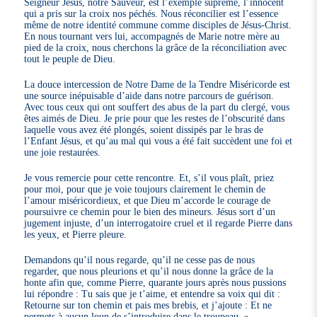
Seigneur Jésus, notre Sauveur, est l’exemple suprême, l’innocent
qui a pris sur la croix nos péchés. Nous réconcilier est l’essence
même de notre identité commune comme disciples de Jésus-Christ.
En nous tournant vers lui, accompagnés de Marie notre mère au
pied de la croix, nous cherchons la grâce de la réconciliation avec
tout le peuple de Dieu.
La douce intercession de Notre Dame de la Tendre Miséricorde est
une source inépuisable d’aide dans notre parcours de guérison.
Avec tous ceux qui ont souffert des abus de la part du clergé, vous
êtes aimés de Dieu. Je prie pour que les restes de l’obscurité dans
laquelle vous avez été plongés, soient dissipés par le bras de
l’Enfant Jésus, et qu’au mal qui vous a été fait succèdent une foi et
une joie restaurées.
Je vous remercie pour cette rencontre. Et, s’il vous plaît, priez
pour moi, pour que je voie toujours clairement le chemin de
l’amour miséricordieux, et que Dieu m’accorde le courage de
poursuivre ce chemin pour le bien des mineurs. Jésus sort d’un
jugement injuste, d’un interrogatoire cruel et il regarde Pierre dans
les yeux, et Pierre pleure.
Demandons qu’il nous regarde, qu’il ne cesse pas de nous
regarder, que nous pleurions et qu’il nous donne la grâce de la
honte afin que, comme Pierre, quarante jours après nous pussions
lui répondre : Tu sais que je t’aime, et entendre sa voix qui dit :
Retourne sur ton chemin et pais mes brebis, et j’ajoute : Et ne
permets à aucun loup de s’introduire dans le troupeau. »