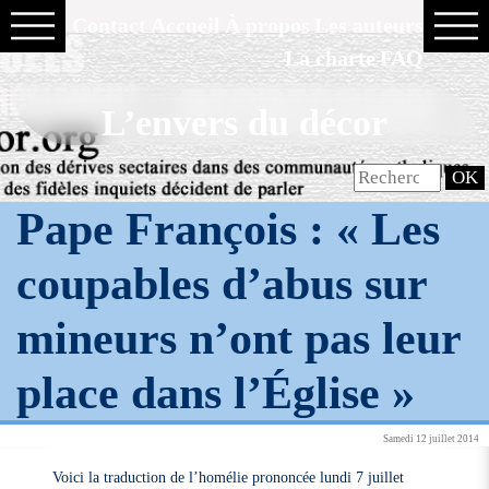
Contact
Accueil
À propos
Les auteurs
La charte
FAQ
L’envers du décor
Pape François : « Les
coupables d’abus sur
mineurs n’ont pas leur
place dans l’Église »
Samedi 12 juillet 2014
Voici la traduction de l’homélie prononcée lundi 7 juillet