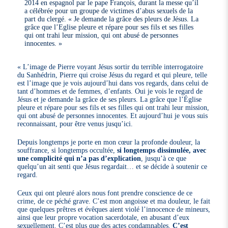
2014 en espagnol par le pape François, durant la messe qu’il
a célébrée pour un groupe de victimes d’abus sexuels de la
part du clergé. « Je demande la grâce des pleurs de Jésus. La
grâce que l’Eglise pleure et répare pour ses fils et ses filles
qui ont trahi leur mission, qui ont abusé de personnes
innocentes. »
« L’image de Pierre voyant Jésus sortir du terrible interrogatoire
du Sanhédrin, Pierre qui croise Jésus du regard et qui pleure, telle
est l’image que je vois aujourd’hui dans vos regards, dans celui de
tant d’hommes et de femmes, d’enfants. Oui je vois le regard de
Jésus et je demande la grâce de ses pleurs. La grâce que l’Église
pleure et répare pour ses fils et ses filles qui ont trahi leur mission,
qui ont abusé de personnes innocentes. Et aujourd’hui je vous suis
reconnaissant, pour être venus jusqu’ici.
Depuis longtemps je porte en mon cœur la profonde douleur, la
souffrance, si longtemps occultée,
si longtemps dissimulée, avec
une complicité qui n’a pas d’explication
, jusqu’à ce que
quelqu’un ait senti que Jésus regardait… et se décide à soutenir ce
regard.
Ceux qui ont pleuré alors nous font prendre conscience de ce
crime, de ce péché grave. C’est mon angoisse et ma douleur, le fait
que quelques prêtres et évêques aient violé l’innocence de mineurs,
ainsi que leur propre vocation sacerdotale, en abusant d’eux
sexuellement. C’est plus que des actes condamnables.
C’est