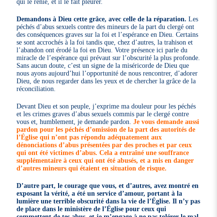
qui le renie, et il le fait pleurer.
Demandons à Dieu cette grâce, avec celle de la réparation.
Les
péchés d’abus sexuels contre des mineurs de la part du clergé ont
des conséquences graves sur la foi et l’espérance en Dieu. Certains
se sont accrochés à la foi tandis que, chez d’autres, la trahison et
l’abandon ont érodé la foi en Dieu. Votre présence ici parle du
miracle de l’espérance qui prévaut sur l’obscurité la plus profonde.
Sans aucun doute, c’est un signe de la miséricorde de Dieu que
nous ayons aujourd’hui l’opportunité de nous rencontrer, d’adorer
Dieu, de nous regarder dans les yeux et de chercher la grâce de la
réconciliation.
Devant Dieu et son peuple, j’exprime ma douleur pour les péchés
et les crimes graves d’abus sexuels commis par le clergé contre
vous et, humblement, je demande pardon.
Je vous demande aussi
pardon pour les péchés d’omission de la part des autorités de
l’Église qui n’ont pas répondu adéquatement aux
dénonciations d’abus présentées par des proches et par ceux
qui ont été victimes d’abus. Cela a entraîné une souffrance
supplémentaire à ceux qui ont été abusés, et a mis en danger
d’autres mineurs qui étaient en situation de risque.
D’autre part, le courage que vous, et d’autres, avez montré en
exposant la vérité, a été un service d’amour, portant à la
lumière une terrible obscurité dans la vie de l’Église. Il n’y pas
de place dans le ministère de l’Église pour ceux qui
commettent de tes abus, et je m’engage à ne pas tolérer le mal