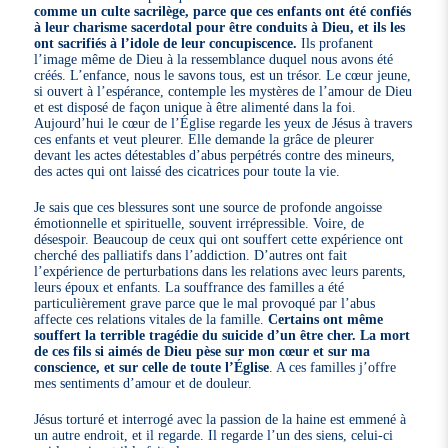
comme un culte sacrilège, parce que ces enfants ont été confiés
à leur charisme sacerdotal pour être conduits à Dieu, et ils les
ont sacrifiés à l’idole de leur concupiscence.
Ils profanent
l’image même de Dieu à la ressemblance duquel nous avons été
créés. L’enfance, nous le savons tous, est un trésor. Le cœur jeune,
si ouvert à l’espérance, contemple les mystères de l’amour de Dieu
et est disposé de façon unique à être alimenté dans la foi.
Aujourd’hui le cœur de l’Église regarde les yeux de Jésus à travers
ces enfants et veut pleurer. Elle demande la grâce de pleurer
devant les actes détestables d’abus perpétrés contre des mineurs,
des actes qui ont laissé des cicatrices pour toute la vie.
Je sais que ces blessures sont une source de profonde angoisse
émotionnelle et spirituelle, souvent irrépressible. Voire, de
désespoir. Beaucoup de ceux qui ont souffert cette expérience ont
cherché des palliatifs dans l’addiction. D’autres ont fait
l’expérience de perturbations dans les relations avec leurs parents,
leurs époux et enfants. La souffrance des familles a été
particulièrement grave parce que le mal provoqué par l’abus
affecte ces relations vitales de la famille.
Certains ont même
souffert la terrible tragédie du suicide d’un être cher. La mort
de ces fils si aimés de Dieu pèse sur mon cœur et sur ma
conscience, et sur celle de toute l’Église
. A ces familles j’offre
mes sentiments d’amour et de douleur.
Jésus torturé et interrogé avec la passion de la haine est emmené à
un autre endroit, et il regarde. Il regarde l’un des siens, celui-ci