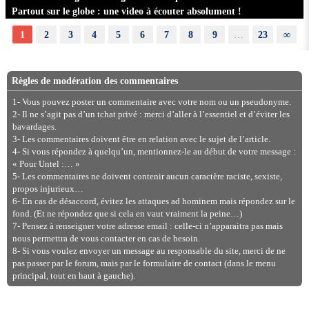
Partout sur le globe : une video à écouter absolument !
1
2
3
4
5
6
7
8
9
…
23
∞
Règles de modération des commentaires
1- Vous pouvez poster un commentaire avec votre nom ou un pseudonyme.
2- Il ne s’agit pas d’un tchat privé : merci d’aller à l’essentiel et d’éviter les
bavardages.
3- Les commentaires doivent être en relation avec le sujet de l’article.
4- Si vous répondez à quelqu’un, mentionnez-le au début de votre message :
« Pour Untel :… »
5- Les commentaires ne doivent contenir aucun caractère raciste, sexiste,
propos injurieux…
6- En cas de désaccord, évitez les attaques ad hominem mais répondez sur le
fond. (Et ne répondez que si cela en vaut vraiment la peine…)
7- Pensez à renseigner votre adresse email : celle-ci n’apparaitra pas mais
nous permettra de vous contacter en cas de besoin.
8- Si vous voulez envoyer un message au responsable du site, merci de ne
pas passer par le forum, mais par le formulaire de contact (dans le menu
principal, tout en haut à gauche).