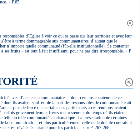
nce. » P.85
 responsables d’Église à voir ce qui se passe sur leur territoire et avec leur
t qu’être à terme dommageable aux communautaires, d’autant que le
cher n’importe quelle communauté (fût-elle institutionnelle). Se contenter
à ses fruits » est tout à fait insuffisant, pour ne pas dire irresponsable. » P
TORITÉ
rticipé avec d’anciens communautaires – dont certains coauteurs de cet
té dont ils avaient souffert de la part des responsables de communauté était
autant plus de force que certains des participants à ces réunions avaient
parfois gravement leurs « frères » et « sœurs » du temps où ils étaient
de telle ou telle communauté charismatique. La présentation de certaines
de la communication, et plus particulièrement celle de la double contrainte,
s et s’est révélée éclairante pour les participants. » P. 267-268