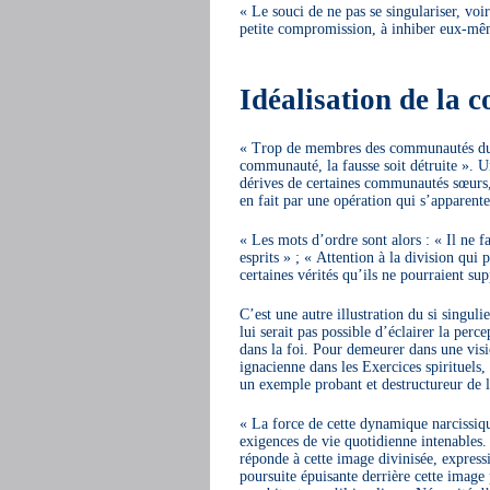
« Le souci de ne pas se singulariser, voi
petite compromission, à inhiber eux-même
Idéalisation de la 
« Trop de membres des communautés du R
communauté, la fausse soit détruite ». Un
dérives de certaines communautés sœurs, 
en fait par une opération qui s’apparente
« Les mots d’ordre sont alors : « Il ne fa
esprits » ; « Attention à la division qui 
certaines vérités qu’ils ne pourraient su
C’est une autre illustration du si singuli
lui serait pas possible d’éclairer la perce
dans la foi. Pour demeurer dans une vis
ignacienne dans les Exercices spirituels,
un exemple probant et destructureur de l
« La force de cette dynamique narcissiq
exigences de vie quotidienne intenable
réponde à cette image divinisée, express
poursuite épuisante derrière cette image 