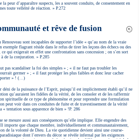
re la peur d’apparaître suspects, les a souvent conduits, de consentement en
s toute velléité de réaction. » P.272
communauté et rêve de fusion
enouveau sont incapables de supporter l’idée « qu’au nom de la vraie
 exemple flagrant réside dans le refus de tirer les leçons des échecs ou des
ce qui exigerait en effet une confrontation sans concession ; on s’en sort
 à de la conjuration. » P.285
ut pas scandaliser la foi des simples » ; « il ne faut pas troubler les
pourrait germer » ; « il faut protéger les plus faibles et donc leur cacher
pporter » ! (…)
er déni de la puissance de l’Esprit, puisqu’il est implicitement établi qu’il ne
ption qu’auraient les fidèles de la vérité, de les consoler et de les raffermir
ion spirituelle de ce type de phénomène et pour reprendre une formulation
 on peut voir dans ces conduites de fuite et de travestissement de la vérité
a « tentation sous apparence de bien » !P. 286
ue se mesure aussi aux conséquences qu’elle implique. Elle engendre des
s. Il importe que chaque membre, individuellement et communautairement,
ion de la volonté de Dieu. La vie quotidienne devient ainsi une course-
paradisiaque dont l’envers du décor se révèle infernal par les exigences