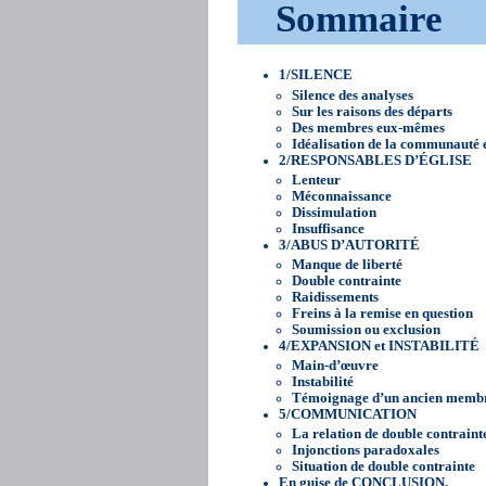
Sommaire
1/SILENCE
Silence des analyses
Sur les raisons des départs
Des membres eux-mêmes
Idéalisation de la communauté e
2/RESPONSABLES D’ÉGLISE
Lenteur
Méconnaissance
Dissimulation
Insuffisance
3/ABUS D’AUTORITÉ
Manque de liberté
Double contrainte
Raidissements
Freins à la remise en question
Soumission ou exclusion
4/EXPANSION et INSTABILITÉ
Main-d’œuvre
Instabilité
Témoignage d’un ancien membr
5/COMMUNICATION
La relation de double contraint
Injonctions paradoxales
Situation de double contrainte
En guise de CONCLUSION,