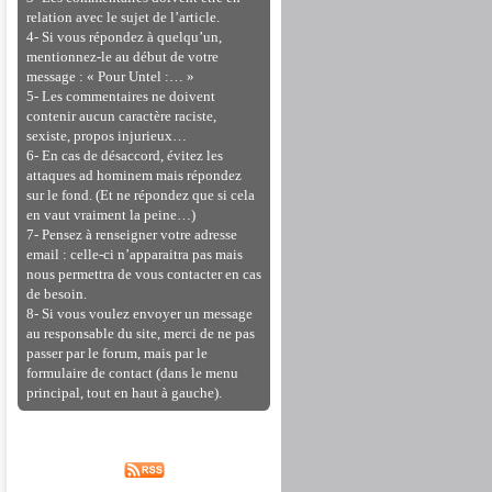
relation avec le sujet de l’article.
4- Si vous répondez à quelqu’un,
mentionnez-le au début de votre
message : « Pour Untel :… »
5- Les commentaires ne doivent
contenir aucun caractère raciste,
sexiste, propos injurieux…
6- En cas de désaccord, évitez les
attaques ad hominem mais répondez
sur le fond. (Et ne répondez que si cela
en vaut vraiment la peine…)
7- Pensez à renseigner votre adresse
email : celle-ci n’apparaitra pas mais
nous permettra de vous contacter en cas
de besoin.
8- Si vous voulez envoyer un message
au responsable du site, merci de ne pas
passer par le forum, mais par le
formulaire de contact (dans le menu
principal, tout en haut à gauche).