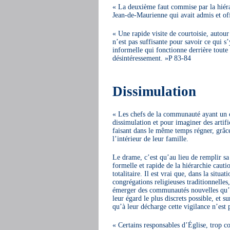
« La deuxième faut commise par la hiérar
Jean-de-Maurienne qui avait admis et offi
« Une rapide visite de courtoisie, autour
n’est pas suffisante pour savoir ce qui s’
informelle qui fonctionne derrière toute s
désintéressement. »P 83-84
Dissimulation
« Les chefs de la communauté ayant un co
dissimulation et pour imaginer des artifi
faisant dans le même temps régner, grâce
l’intérieur de leur famille.
Le drame, c’est qu’au lieu de remplir sa 
formelle et rapide de la hiérarchie caut
totalitaire. Il est vrai que, dans la situ
congrégations religieuses traditionnelles
émerger des communautés nouvelles qu’ils 
leur égard le plus discrets possible, et s
qu’à leur décharge cette vigilance n’est 
« Certains responsables d’Église, trop co