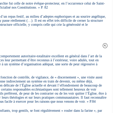
chie fut celle de notre évêque-protecteur, en l’occurrence celui de Saint-
cialisé nos Constitutions. » P. 82
 d’un repas festif, au milieu d’adeptes euphoriques et au sourire angélique,
y passe réellement (…). Il est en effet très difficile de cerner la structure
tructure officielle, y compris celle qui crie la générosité et le
mportement autoritaire-totalitaire excellent en général dans l’art de la
ces leur permettant d’être reconnus à l’extérieur, voire adulés, tout en
 à un système d’organisation adéquat, une sorte de peur régressive à
fonction de contrôle, de vigilance, de « discernement », une visite aussi
ionne indirectement un système en train de devenir, ou même déjà,
ation délicate de l’Église actuelle et devant l’effondrement de beaucoup de
, certains responsables ecclésiastiques sont tellement heureux de voir
préfèrent, de peur de les contrarier ou de les voir quitter l’Église, être à
ur leurs théologies et sur leurs pratiques communautaires. Il faut reconnaître
pas facile à exercer pour les raisons que nous venons de voir. » P.84
nfiants, trop gentils, se font régulièrement « rouler dans la farine », par