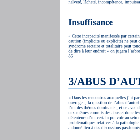
naïveté, lâcheté, incompétence, impuissa
Insuffisance
« Cette incapacité manifestée par certains
caution (implicite ou explicite) ne peu
syndrome sectaire et totalitaire peut tou
de dire à leur endroit « on jugera l’arbre 
86
3/ABUS D’AU
« Dans les rencontres auxquelles j’ai pa
ouvrage -, la question de l’abus d’autori
l’un des thèmes dominants ; et ce avec d’
eux-mêmes commis des abus et donc lésé 
détenteurs d’un certain pouvoir au sein 
problématiques relatives à la pathologie 
a donné lieu à des discussions passionnée