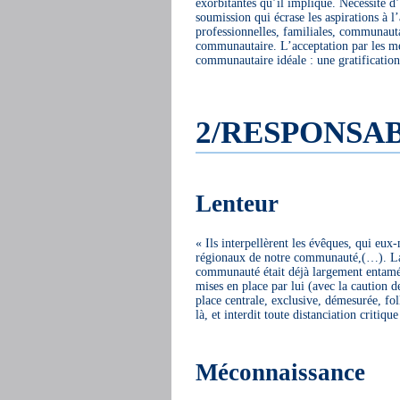
exorbitantes qu’il implique. Nécessité 
soumission qui écrase les aspirations à 
professionnelles, familiales, communauta
communautaire. L’acceptation par les me
communautaire idéale : une gratification
2/RESPONSAB
Lenteur
« Ils interpellèrent les évêques, qui eu
régionaux de notre communauté,(…). La p
communauté était déjà largement entamé, 
mises en place par lui (avec la caution 
place centrale, exclusive, démesurée, fol
là, et interdit toute distanciation critiqu
Méconnaissance