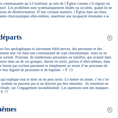
 des communautés qu’à l’extérieur au sein de l’Église comme s’il régnait un
noncé. Les problèmes sont systématiquement éludés ou occultés, quand ils ne
tions de désinformation. D’une certaine manière, l’Église dans ses lieux
utés charismatiques elles-mêmes, manifeste une incapacité étonnante à se
 départs
es fins apologétiques et naïvement édificatrices, des personnes et des
talement leur vie dans une communauté de type charismatique, mais on ne
en sortent. Pourtant, de nombreuses personnes ou familles, qui avaient dans
ence dans un de ces groupes, durent en sortir, parfois d’elles-mêmes, dans
 ne furent pas exclues purement et simplement au terme d’un processus de
 leur dignité de personnes et de baptisés. » P. 13
ui explique tout et dont on ne peut sortir. Le mettre en doute, c’est s’en
système ne peuvent pas et ne doivent pas être entendus : ils remettent en
rtitude, sur l’engagement inconditionnel. Les questions sont des manques
 P. 77
mêmes