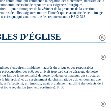
d’une communion qui commande la négation des différences, nécessité de la
l’autonomie, nécessité de répondre aux exigences liturgiques,
ires…, pour témoigner de la vérité et de la grandeur de la vocation
mbres de telles exigences montre l’intérêt que chacun tire de cette image
 narcissique qui vaut bien tous les renoncements. »P 312-313
LES D’ÉGLISE
x-mêmes s’enquirent timidement auprès du prieur et des responsables
réoccupation des évêques arrivait trop tard car le dérapage de notre
du fait de la personnalité de notre fondateur-animateur, des structures
de la hiérarchie) et du surgissement du charismatique qui, en donnant une
le, à l’affectivité, à l’émotion, avait brutalement amplifié des défauts déjà
e et toute régulation (non extraordinaire). P. 80