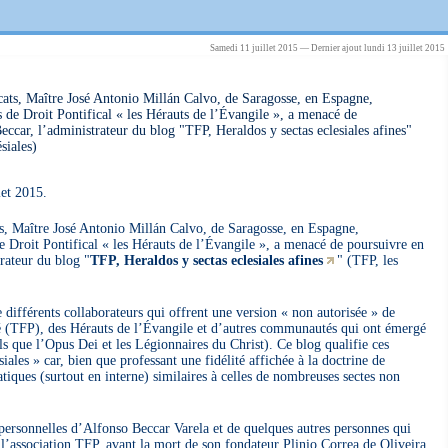
Samedi 11 juillet 2015 — Dernier ajout lundi 13 juillet 2015
ocats, Maître José Antonio Millán Calvo, de Saragosse, en Espagne,
s de Droit Pontifical « les Hérauts de l’Évangile », a menacé de
eccar, l’administrateur du blog "TFP, Heraldos y sectas eclesiales afines"
siales)
et 2015.
ts, Maître José Antonio Millán Calvo, de Saragosse, en Espagne,
de Droit Pontifical « les Hérauts de l’Évangile », a menacé de poursuivre en
trateur du blog "
TFP, Heraldos y sectas eclesiales afines
" (TFP, les
e différents collaborateurs qui offrent une version « non autorisée » de
té (TFP), des Hérauts de l’Évangile et d’autres communautés qui ont émergé
els que l’Opus Dei et les Légionnaires du Christ). Ce blog qualifie ces
ales » car, bien que professant une fidélité affichée à la doctrine de
ratiques (surtout en interne) similaires à celles de nombreuses sectes non
personnelles d’Alfonso Beccar Varela et de quelques autres personnes qui
 l’association TFP, avant la mort de son fondateur Plinio Correa de Oliveira