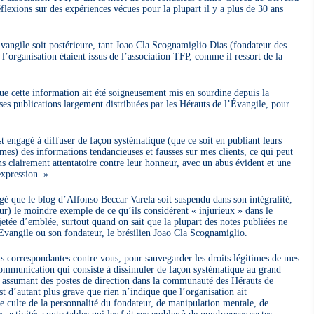
éflexions sur des expériences vécues pour la plupart il y a plus de 30 ans
vangile soit postérieure, tant Joao Cla Scognamiglio Dias (fondateur des
 l’organisation étaient issus de l’association TFP, comme il ressort de la
que cette information ait été soigneusement mis en sourdine depuis la
es publications largement distribuées par les Hérauts de l’Évangile, pour
t engagé à diffuser de façon systématique (que ce soit en publiant leurs
mes) des informations tendancieuses et fausses sur mes clients, ce qui peut
ns clairement attentatoire contre leur honneur, avec un abus évident et une
expression. »
gé que le blog d’Alfonso Beccar Varela soit suspendu dans son intégralité,
our) le moindre exemple de ce qu’ils considèrent « injurieux » dans le
etée d’emblée, surtout quand on sait que la plupart des notes publiées ne
vangile ou son fondateur, le brésilien Joao Cla Scognamiglio.
ns correspondantes contre vous, pour sauvegarder les droits légitimes de mes
e communication qui consiste à dissimuler de façon systématique au grand
 assumant des postes de direction dans la communauté des Hérauts de
st d’autant plus grave que rien n’indique que l’organisation ait
e culte de la personnalité du fondateur, de manipulation mentale, de