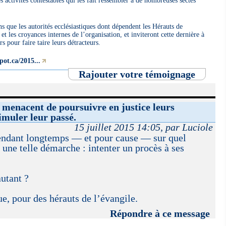
 activités contestables qui les fait ressembler à de nombreuses sectes
s que les autorités ecclésiastiques dont dépendent les Hérauts de
et les croyances internes de l’organisation, et inviteront cette dernière à
s pour faire taire leurs détracteurs.
pot.ca/2015...
Rajouter votre témoignage
 menacent de poursuivre en justice leurs
imuler leur passé.
15 juillet 2015 14:05, par Luciole
endant longtemps — et pour cause — sur quel
 une telle démarche : intenter un procès à ses
autant ?
e, pour des hérauts de l’évangile.
Répondre à ce message