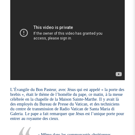
L’Évangile du Bon Pasteur, avec Jésus qui est appelé « la porte des
brebis », était le thème de l’homélie du pape, ce matin, à la messe
célébrée en la chapelle de la Maison Sainte-Marthe. Il y avait là
des employés du Bureau de Presse du Vatican, et des techniciens
du centre de transmission de Radio Vatican de Santa Maria di
Galeria. Le pape a fait remarquer que Jésus est l’unique porte pour
entrer au royaume des cieux.
« Même dans les communautés chrétiennes,