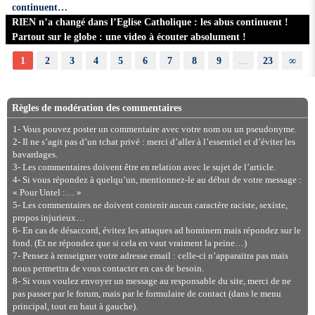
continuent…
RIEN n’a changé dans l’Eglise Catholique : les abus continuent !
Partout sur le globe : une video à écouter absolument !
1
2
3
4
5
6
7
8
9
…
23
∞
Règles de modération des commentaires
1- Vous pouvez poster un commentaire avec votre nom ou un pseudonyme.
2- Il ne s’agit pas d’un tchat privé : merci d’aller à l’essentiel et d’éviter les
bavardages.
3- Les commentaires doivent être en relation avec le sujet de l’article.
4- Si vous répondez à quelqu’un, mentionnez-le au début de votre message :
« Pour Untel :… »
5- Les commentaires ne doivent contenir aucun caractère raciste, sexiste,
propos injurieux…
6- En cas de désaccord, évitez les attaques ad hominem mais répondez sur le
fond. (Et ne répondez que si cela en vaut vraiment la peine…)
7- Pensez à renseigner votre adresse email : celle-ci n’apparaitra pas mais
nous permettra de vous contacter en cas de besoin.
8- Si vous voulez envoyer un message au responsable du site, merci de ne
pas passer par le forum, mais par le formulaire de contact (dans le menu
principal, tout en haut à gauche).