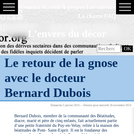
Contact
Accueil
À propos
Les auteurs
La charte
FAQ
L’envers du décor
Le retour de la gnose
avec le docteur
Bernard Dubois
Dimanche 5 janvier 2014 — Dernier ajout mercredi 26 novembre 2014
Bernard Dubois, membre de la communauté des Béatitudes,
diacre, marié et père de cinq enfants, fait actuellement partie
d’une petite fraternité du Puy-en-Velay, reliée à la maison des
béatitudes de Pont- Saint-Esprit. Il est le fondateur des