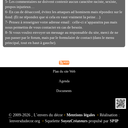
5- Les commentaires ne doivent contenir aucun caractère raciste, sexiste,
propos injurieux…
6- En cas de désaccord, évitez les attaques ad hominem mais répondez sur le
fond. (Et ne répondez que si cela en vaut vraiment la peine…)
7- Pensez à renseigner votre adresse email : celle-ci n’apparaitra pas mais
nous permettra de vous contacter en cas de besoin.
8- Si vous voulez envoyer un message au responsable du site, merci de ne
pas passer par le forum, mais par le formulaire de contact (dans le menu
principal, tout en haut à gauche).
Plan du site Web
Agenda
Documents
©
2009-2026 , L’envers du décor
•
Mentions légales
•
Réalisation :
lenversdudecor.org
•
Squelette
SoyezCréateurs
propulsé par
SPIP