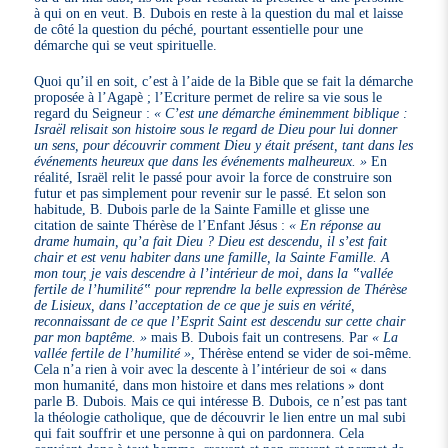
à qui on en veut. B. Dubois en reste à la question du mal et laisse
de côté la question du péché, pourtant essentielle pour une
démarche qui se veut spirituelle.
Quoi qu’il en soit, c’est à l’aide de la Bible que se fait la démarche
proposée à l’Agapè ; l’Ecriture permet de relire sa vie sous le
regard du Seigneur :
« C’est une démarche éminemment biblique :
Israël relisait son histoire sous le regard de Dieu pour lui donner
un sens, pour découvrir comment Dieu y était présent, tant dans les
événements heureux que dans les événements malheureux. »
En
réalité, Israël relit le passé pour avoir la force de construire son
futur et pas simplement pour revenir sur le passé. Et selon son
habitude, B. Dubois parle de la Sainte Famille et glisse une
citation de sainte Thérèse de l’Enfant Jésus :
« En réponse au
drame humain, qu’a fait Dieu ? Dieu est descendu, il s’est fait
chair et est venu habiter dans une famille, la Sainte Famille. A
mon tour, je vais descendre à l’intérieur de moi, dans la ‟vallée
fertile de l’humilité‟ pour reprendre la belle expression de Thérèse
de Lisieux, dans l’acceptation de ce que je suis en vérité,
reconnaissant de ce que l’Esprit Saint est descendu sur cette chair
par mon baptême. »
mais B. Dubois fait un contresens. Par
« La
vallée fertile de l’humilité »
, Thérèse entend se vider de soi-même.
Cela n’a rien à voir avec la descente à l’intérieur de soi « dans
mon humanité, dans mon histoire et dans mes relations » dont
parle B. Dubois. Mais ce qui intéresse B. Dubois, ce n’est pas tant
la théologie catholique, que de découvrir le lien entre un mal subi
qui fait souffrir et une personne à qui on pardonnera. Cela