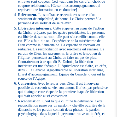
entraves sont coupées. Ceci vaut dans les cas d’un choix de
coupure relationnelle. [Ce sont les accompagnateurs qui
reçoivent une formation en ce domaine].
Relèvement.
La souffrance ressentie est source d’un
sentiment de culpabilité, de honte. Le Christ permet à la
personne d’en sortir et de se relever.
Libération intérieure.
Cette étape est au cœur de l’action
du Christ, préparée par les quatre précédentes. La personne
est libérée de son surmoi, elle peut s’accueillir comme elle
est. Elle a fait, dit-on, l’expérience de la miséricorde de
Dieu comme la Samaritaine. La capacité de recevoir est
restaurée. La réconciliation avec soi-même est réalisée. Le
pardon de Dieu, les sacrements, la prière et le soutien de
l’Eglise, permettent au Christ de faire un pas de plus.
Contrairement à ce que dit B. Dubois, la libération
intérieure est une thérapie. L’équivalence est claire, en effet,
dans « Le Cénacle. Agapèthérapie ou libération intérieure,
Livret d’accompagnement. Equipe du Cénacle », qui est la
source de l’Agapè.
Conversion.
Avec le retour vers Dieu, il est à nouveau
possible de recevoir sa vie, son amour. Il n’est pas précisé ce
qui distingue cette étape de la première étape de libération
qui était appelée aussi conversion.
Réconciliation.
C’est là que culmine la délivrance. Cette
réconciliation passe par un pardon « cheville ouvrière de la
démarche ». Le pardon connaît deux phases : le pardon
psychologique dans lequel la personne trouve un intérêt, et