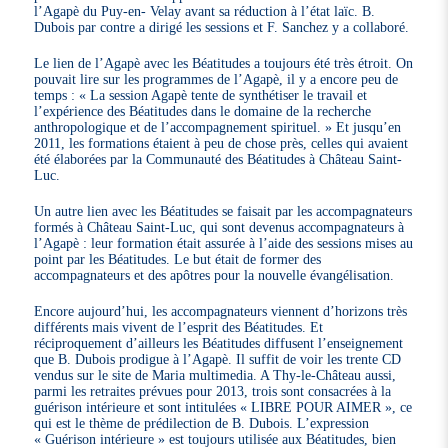
l’Agapè du Puy-en- Velay avant sa réduction à l’état laïc. B.
Dubois par contre a dirigé les sessions et F. Sanchez y a collaboré.
Le lien de l’Agapè avec les Béatitudes a toujours été très étroit. On
pouvait lire sur les programmes de l’Agapè, il y a encore peu de
temps : « La session Agapè tente de synthétiser le travail et
l’expérience des Béatitudes dans le domaine de la recherche
anthropologique et de l’accompagnement spirituel. » Et jusqu’en
2011, les formations étaient à peu de chose près, celles qui avaient
été élaborées par la Communauté des Béatitudes à Château Saint-
Luc.
Un autre lien avec les Béatitudes se faisait par les accompagnateurs
formés à Château Saint-Luc, qui sont devenus accompagnateurs à
l’Agapè : leur formation était assurée à l’aide des sessions mises au
point par les Béatitudes. Le but était de former des
accompagnateurs et des apôtres pour la nouvelle évangélisation.
Encore aujourd’hui, les accompagnateurs viennent d’horizons très
différents mais vivent de l’esprit des Béatitudes. Et
réciproquement d’ailleurs les Béatitudes diffusent l’enseignement
que B. Dubois prodigue à l’Agapè. Il suffit de voir les trente CD
vendus sur le site de Maria multimedia. A Thy-le-Château aussi,
parmi les retraites prévues pour 2013, trois sont consacrées à la
guérison intérieure et sont intitulées « LIBRE POUR AIMER », ce
qui est le thème de prédilection de B. Dubois. L’expression
« Guérison intérieure » est toujours utilisée aux Béatitudes, bien