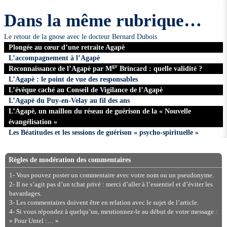
Dans la même rubrique…
Le retour de la gnose avec le docteur Bernard Dubois
Plongée au cœur d’une retraite Agapè
L’accompagnement à l’Agapè
gr
Reconnaissance de l’Agapè par M
Brincard : quelle validité ?
L’Agapè : le point de vue des responsables
L’évêque caché au Conseil de Vigilance de l’Agapè
L’Agapè du Puy-en-Velay au fil des ans
L’Agapè, un maillon du réseau de guérison de la « Nouvelle
évangélisation »
Les Béatitudes et les sessions de guérison « psycho-spirituelle »
Règles de modération des commentaires
1- Vous pouvez poster un commentaire avec votre nom ou un pseudonyme.
2- Il ne s’agit pas d’un tchat privé : merci d’aller à l’essentiel et d’éviter les
bavardages.
3- Les commentaires doivent être en relation avec le sujet de l’article.
4- Si vous répondez à quelqu’un, mentionnez-le au début de votre message :
« Pour Untel :… »