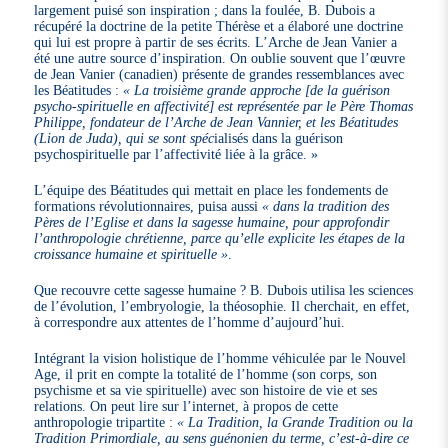
largement puisé son inspiration ; dans la foulée, B. Dubois a
récupéré la doctrine de la petite Thérèse et a élaboré une doctrine
qui lui est propre à partir de ses écrits. L’Arche de Jean Vanier a
été une autre source d’inspiration. On oublie souvent que l’œuvre
de Jean Vanier (canadien) présente de grandes ressemblances avec
les Béatitudes :
« La troisième grande approche [de la guérison
psycho-spirituelle en affectivité] est représentée par le Père Thomas
Philippe, fondateur de l’Arche de Jean Vannier, et les Béatitudes
(Lion de Juda), qui se sont spéc
ialisés dans la guérison
psychospirituelle par l’affectivité liée à la grâce. »
L’équipe des Béatitudes qui mettait en place les fondements de
formations révolutionnaires, puisa aussi
« dans la tradition des
Pères de l’Eglise et dans la sagesse humaine, pour approfondir
l’anthropologie chrétienne, parce qu’elle explicite les étapes de la
croissance humaine et spirituelle »
.
Que recouvre cette sagesse humaine ? B. Dubois utilisa les sciences
de l’évolution, l’embryologie, la théosophie. Il cherchait, en effet,
à correspondre aux attentes de l’homme d’aujourd’hui.
Intégrant la vision holistique de l’homme véhiculée par le Nouvel
Age, il prit en compte la totalité de l’homme (son corps, son
psychisme et sa vie spirituelle) avec son histoire de vie et ses
relations. On peut lire sur l’internet, à propos de cette
anthropologie tripartite :
« La Tradition, la Grande Tradition ou la
Tradition Primordiale, au sens guénonien du terme, c’est-à-dire ce