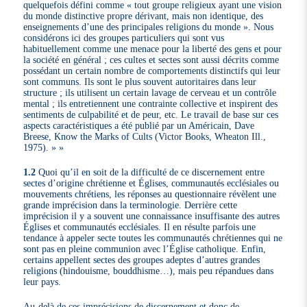
quelquefois défini comme « tout groupe religieux ayant une vision
du monde distinctive propre dérivant, mais non identique, des
enseignements d’une des principales religions du monde ». Nous
considérons ici des groupes particuliers qui sont vus
habituellement comme une menace pour la liberté des gens et pour
la société en général ; ces cultes et sectes sont aussi décrits comme
possédant un certain nombre de comportements distinctifs qui leur
sont communs. Ils sont le plus souvent autoritaires dans leur
structure ; ils utilisent un certain lavage de cerveau et un contrôle
mental ; ils entretiennent une contrainte collective et inspirent des
sentiments de culpabilité et de peur, etc. Le travail de base sur ces
aspects caractéristiques a été publié par un Américain, Dave
Breese, Know the Marks of Cults (Victor Books, Wheaton Ill.,
1975). »
1.2
Quoi qu’il en soit de la difficulté de ce discernement entre
sectes d’origine chrétienne et Églises, communautés ecclésiales ou
mouvements chrétiens, les réponses au questionnaire révèlent une
grande imprécision dans la terminologie. Derrière cette
imprécision il y a souvent une connaissance insuffisante des autres
Églises et communautés ecclésiales. Il en résulte parfois une
tendance à appeler secte toutes les communautés chrétiennes qui ne
sont pas en pleine communion avec l’Église catholique. Enfin,
certains appellent sectes des groupes adeptes d’autres grandes
religions (hindouisme, bouddhisme…), mais peu répandues dans
leur pays.
Au-delà de ces imprécisions de discernement et donc de