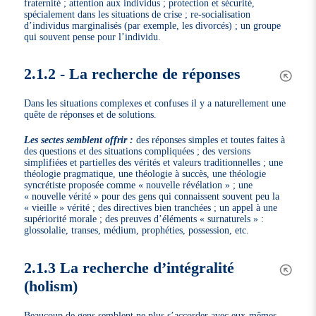
fraternité ; attention aux individus ; protection et sécurité,
spécialement dans les situations de crise ; re-socialisation
d’individus marginalisés (par exemple, les divorcés) ; un groupe
qui souvent pense pour l’individu.
2.1.2 - La recherche de réponses
Dans les situations complexes et confuses il y a naturellement une
quête de réponses et de solutions.
Les sectes semblent offrir :
des réponses simples et toutes faites à
des questions et des situations compliquées ; des versions
simplifiées et partielles des vérités et valeurs traditionnelles ; une
théologie pragmatique, une théologie à succès, une théologie
syncrétiste proposée comme « nouvelle révélation » ; une
« nouvelle vérité » pour des gens qui connaissent souvent peu la
« vieille » vérité ; des directives bien tranchées ; un appel à une
supériorité morale ; des preuves d’éléments « surnaturels » :
glossolalie, transes, médium, prophéties, possession, etc.
2.1.3 La recherche d’intégralité
(holism)
Beaucoup de gens semblent ne plus s’accorder avec eux-mêmes,