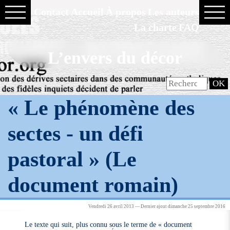
Contact
Accueil
À propos
Les auteurs
La charte
FAQ
L’envers du décor
« Le phénomène des
sectes - un défi
pastoral » (Le
document romain)
Vendredi 26 avril 2013 — Dernier ajout dimanche 25 septembre 2016
Le texte qui suit, plus connu sous le terme de « document