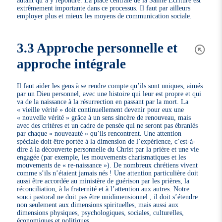
autant qu’à y répondre. La place centrale de la Sainte Écriture est
extrêmement importante dans ce processus. Il faut par ailleurs
employer plus et mieux les moyens de communication sociale.
3.3 Approche personnelle et
approche intégrale
Il faut aider les gens à se rendre compte qu’ils sont uniques, aimés
par un Dieu personnel, avec une histoire qui leur est propre et qui
va de la naissance à la résurrection en passant par la mort. La
« vieille vérité » doit continuellement devenir pour eux une
« nouvelle vérité » grâce à un sens sincère de renouveau, mais
avec des critères et un cadre de pensée qui ne seront pas ébranlés
par chaque « nouveauté » qu’ils rencontrent. Une attention
spéciale doit être portée à la dimension de l’expérience, c’est-à-
dire à la découverte personnelle du Christ par la prière et une vie
engagée (par exemple, les mouvements charismatiques et les
mouvements de « re-naissance »). De nombreux chrétiens vivent
comme s’ils n’étaient jamais nés ! Une attention particulière doit
aussi être accordée au ministère de guérison par les prières, la
réconciliation, à la fraternité et à l’attention aux autres. Notre
souci pastoral ne doit pas être unidimensionnel ; il doit s’étendre
non seulement aux dimensions spirituelles, mais aussi aux
dimensions physiques, psychologiques, sociales, culturelles,
économiques et politiques.