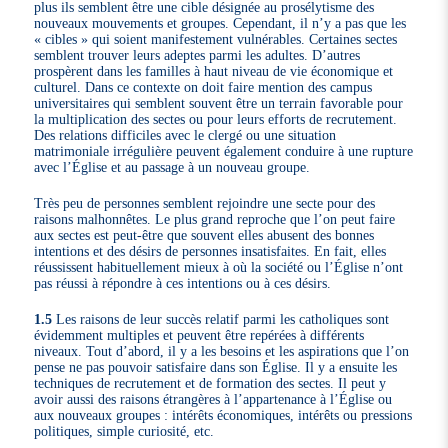
plus ils semblent être une cible désignée au prosélytisme des
nouveaux mouvements et groupes. Cependant, il n’y a pas que les
« cibles » qui soient manifestement vulnérables. Certaines sectes
semblent trouver leurs adeptes parmi les adultes. D’autres
prospèrent dans les familles à haut niveau de vie économique et
culturel. Dans ce contexte on doit faire mention des campus
universitaires qui semblent souvent être un terrain favorable pour
la multiplication des sectes ou pour leurs efforts de recrutement.
Des relations difficiles avec le clergé ou une situation
matrimoniale irrégulière peuvent également conduire à une rupture
avec l’Église et au passage à un nouveau groupe.
Très peu de personnes semblent rejoindre une secte pour des
raisons malhonnêtes. Le plus grand reproche que l’on peut faire
aux sectes est peut-être que souvent elles abusent des bonnes
intentions et des désirs de personnes insatisfaites. En fait, elles
réussissent habituellement mieux à où la société ou l’Église n’ont
pas réussi à répondre à ces intentions ou à ces désirs.
1.5
Les raisons de leur succès relatif parmi les catholiques sont
évidemment multiples et peuvent être repérées à différents
niveaux. Tout d’abord, il y a les besoins et les aspirations que l’on
pense ne pas pouvoir satisfaire dans son Église. Il y a ensuite les
techniques de recrutement et de formation des sectes. Il peut y
avoir aussi des raisons étrangères à l’appartenance à l’Église ou
aux nouveaux groupes : intérêts économiques, intérêts ou pressions
politiques, simple curiosité, etc.