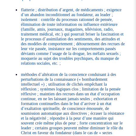
flatterie ; distribution d’argent, de médicaments ; exigence
d’un abandon inconditionnel au fondateur, au leader ;
isolement : contrôle du processus rationnel de pensée,
élimination de toute information ou influence extérieure
(famille, amis, journaux, magazines, télévision, radio,
traitement médical, etc.) qui pourrait briser la fascination et
le processus d’assimilation des sentiments, des attitudes et
des modèles de comportement ; détournement des recrues de
leur vie passée, insistance sur les comportements passés
déviants comme l’usage de la drogue, les méfaits sexuels ;
moquerie au sujet des troubles psychiques, du manque de
relations sociales, etc. ;
méthodes d’altération de la conscience conduisant à des
perturbations de la connaissance (« bombardement
intellectuel ») ; utilisation de clichés empêchant la
réflexion ; systèmes logiques clos ; limitation de la pensée
réflexive ; maintien des recrues dans un état d’occupation
continue, en ne les laissant jamais seules ; exhortation et
formation continuelles dans le but d’arriver à un état
d’exaltation spirituelle, de conscience émoussée, de
soumission automatique aux directives ; écraser la résistance
et la négativité ; répondre à la peur d’une manière qui
souvent crée même plus de peur ; forte concentration sur le
leader ; certains groupes peuvent même diminuer le rôle du
Christ en faveur du fondateur (dans le cas de « sectes