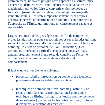
premièrement, ne savent pas que cette approche est souvent mise
en scène et, deuxièmement, sont inconscients de la nature de la
machination qui va les faire se convertir et des méthodes de
formation (manipulation sociale et psychologique) auxquelles ils
vont être soumis. Les sectes imposent souvent leurs propres
normes de pensée, de sentiment et de conduite, contrairement à
l’approche de l’Église qui implique un consentement capable et
responsable.
Les jeunes ainsi que les gens âgés sont, en fin de compte, les
proies les plus faciles pour ces techniques et ces méthodes qui sont
souvent une combinaison d’affection et de déception (cf le love-
bombing, le « test de personnalité » ou l’abdication). Ces
techniques procèdent à partir d’une approche positive, mais
tendent progressivement à une sorte de contrôle de l’esprit en
utilisant des techniques abusives de modification du
comportement.
Il faut énumérer les éléments suivants :
processus subtil d’introduction du converti et découverte
progressive de ses véritables interlocuteurs ;
techniques de domination : love-bombing, offre d’« un
repas gratuit dans un centre international pour amis »,
technique du flirting-fishing (prostitution comme méthode
de recrutement) ; réponses toutes faites, amitiés ; on force
quelquefois la décision des recrues ;