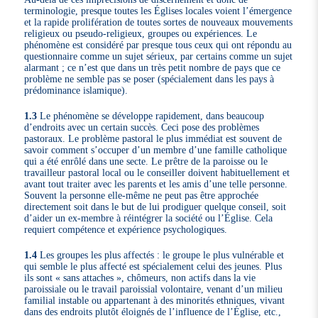
terminologie, presque toutes les Églises locales voient l’émergence
et la rapide prolifération de toutes sortes de nouveaux mouvements
religieux ou pseudo-religieux, groupes ou expériences. Le
phénomène est considéré par presque tous ceux qui ont répondu au
questionnaire comme un sujet sérieux, par certains comme un sujet
alarmant ; ce n’est que dans un très petit nombre de pays que ce
problème ne semble pas se poser (spécialement dans les pays à
prédominance islamique).
1.3
Le phénomène se développe rapidement, dans beaucoup
d’endroits avec un certain succès. Ceci pose des problèmes
pastoraux. Le problème pastoral le plus immédiat est souvent de
savoir comment s’occuper d’un membre d’une famille catholique
qui a été enrôlé dans une secte. Le prêtre de la paroisse ou le
travailleur pastoral local ou le conseiller doivent habituellement et
avant tout traiter avec les parents et les amis d’une telle personne.
Souvent la personne elle-même ne peut pas être approchée
directement soit dans le but de lui prodiguer quelque conseil, soit
d’aider un ex-membre à réintégrer la société ou l’Église. Cela
requiert compétence et expérience psychologiques.
1.4
Les groupes les plus affectés : le groupe le plus vulnérable et
qui semble le plus affecté est spécialement celui des jeunes. Plus
ils sont « sans attaches », chômeurs, non actifs dans la vie
paroissiale ou le travail paroissial volontaire, venant d’un milieu
familial instable ou appartenant à des minorités ethniques, vivant
dans des endroits plutôt éloignés de l’influence de l’Église, etc.,