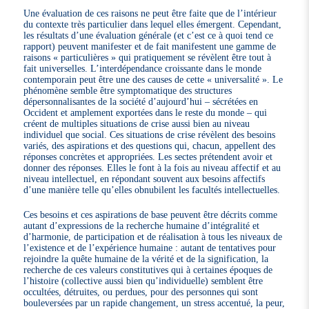
Une évaluation de ces raisons ne peut être faite que de l’intérieur
du contexte très particulier dans lequel elles émergent. Cependant,
les résultats d’une évaluation générale (et c’est ce à quoi tend ce
rapport) peuvent manifester et de fait manifestent une gamme de
raisons « particulières » qui pratiquement se révèlent être tout à
fait universelles. L’interdépendance croissante dans le monde
contemporain peut être une des causes de cette « universalité ». Le
phénomène semble être symptomatique des structures
dépersonnalisantes de la société d’aujourd’hui – sécrétées en
Occident et amplement exportées dans le reste du monde – qui
créent de multiples situations de crise aussi bien au niveau
individuel que social. Ces situations de crise révèlent des besoins
variés, des aspirations et des questions qui, chacun, appellent des
réponses concrètes et appropriées. Les sectes prétendent avoir et
donner des réponses. Elles le font à la fois au niveau affectif et au
niveau intellectuel, en répondant souvent aux besoins affectifs
d’une manière telle qu’elles obnubilent les facultés intellectuelles.
Ces besoins et ces aspirations de base peuvent être décrits comme
autant d’expressions de la recherche humaine d’intégralité et
d’harmonie, de participation et de réalisation à tous les niveaux de
l’existence et de l’expérience humaine : autant de tentatives pour
rejoindre la quête humaine de la vérité et de la signification, la
recherche de ces valeurs constitutives qui à certaines époques de
l’histoire (collective aussi bien qu’individuelle) semblent être
occultées, détruites, ou perdues, pour des personnes qui sont
bouleversées par un rapide changement, un stress accentué, la peur,