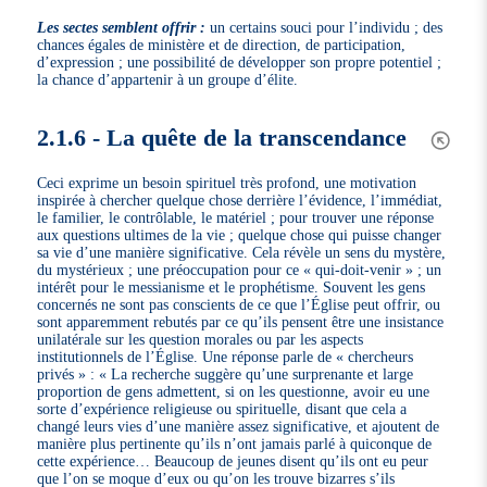
Les sectes semblent offrir :
un certains souci pour l’individu ; des
chances égales de ministère et de direction, de participation,
d’expression ; une possibilité de développer son propre potentiel ;
la chance d’appartenir à un groupe d’élite.
2.1.6 - La quête de la transcendance
Ceci exprime un besoin spirituel très profond, une motivation
inspirée à chercher quelque chose derrière l’évidence, l’immédiat,
le familier, le contrôlable, le matériel ; pour trouver une réponse
aux questions ultimes de la vie ; quelque chose qui puisse changer
sa vie d’une manière significative. Cela révèle un sens du mystère,
du mystérieux ; une préoccupation pour ce « qui-doit-venir » ; un
intérêt pour le messianisme et le prophétisme. Souvent les gens
concernés ne sont pas conscients de ce que l’Église peut offrir, ou
sont apparemment rebutés par ce qu’ils pensent être une insistance
unilatérale sur les question morales ou par les aspects
institutionnels de l’Église. Une réponse parle de « chercheurs
privés » : « La recherche suggère qu’une surprenante et large
proportion de gens admettent, si on les questionne, avoir eu une
sorte d’expérience religieuse ou spirituelle, disant que cela a
changé leurs vies d’une manière assez significative, et ajoutent de
manière plus pertinente qu’ils n’ont jamais parlé à quiconque de
cette expérience… Beaucoup de jeunes disent qu’ils ont eu peur
que l’on se moque d’eux ou qu’on les trouve bizarres s’ils