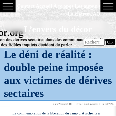
Contact
Accueil
À propos
Les auteurs
La charte
FAQ
L’envers du décor
Le déni de réalité :
double peine imposée
aux victimes de dérives
sectaires
Lundi 2 février 2015 — Dernier ajout mercredi 15 juillet 2015
La commémoration de la libération du camp d’Auschwitz a