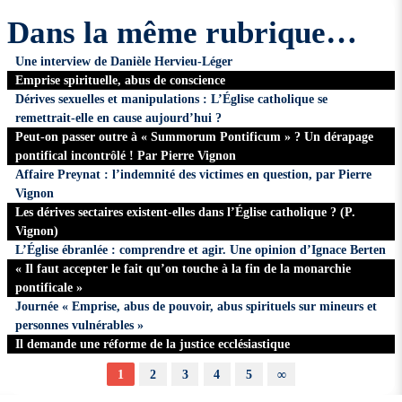
Dans la même rubrique…
Une interview de Danièle Hervieu-Léger
Emprise spirituelle, abus de conscience
Dérives sexuelles et manipulations : L’Église catholique se
remettrait-elle en cause aujourd’hui ?
Peut-on passer outre à « Summorum Pontificum » ? Un dérapage
pontifical incontrôlé ! Par Pierre Vignon
Affaire Preynat : l’indemnité des victimes en question, par Pierre
Vignon
Les dérives sectaires existent-elles dans l’Église catholique ? (P.
Vignon)
L’Église ébranlée : comprendre et agir. Une opinion d’Ignace Berten
« Il faut accepter le fait qu’on touche à la fin de la monarchie
pontificale »
Journée « Emprise, abus de pouvoir, abus spirituels sur mineurs et
personnes vulnérables »
Il demande une réforme de la justice ecclésiastique
1
2
3
4
5
∞