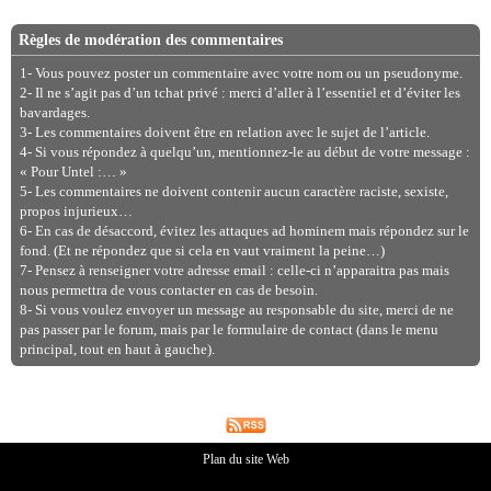
Règles de modération des commentaires
1- Vous pouvez poster un commentaire avec votre nom ou un pseudonyme.
2- Il ne s’agit pas d’un tchat privé : merci d’aller à l’essentiel et d’éviter les
bavardages.
3- Les commentaires doivent être en relation avec le sujet de l’article.
4- Si vous répondez à quelqu’un, mentionnez-le au début de votre message :
« Pour Untel :… »
5- Les commentaires ne doivent contenir aucun caractère raciste, sexiste,
propos injurieux…
6- En cas de désaccord, évitez les attaques ad hominem mais répondez sur le
fond. (Et ne répondez que si cela en vaut vraiment la peine…)
7- Pensez à renseigner votre adresse email : celle-ci n’apparaitra pas mais
nous permettra de vous contacter en cas de besoin.
8- Si vous voulez envoyer un message au responsable du site, merci de ne
pas passer par le forum, mais par le formulaire de contact (dans le menu
principal, tout en haut à gauche).
Plan du site Web