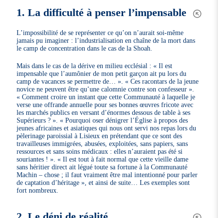
1. La difficulté à penser l’impensable
L’impossibilité de se représenter ce qu’on n’aurait soi-même
jamais pu imaginer : l’industrialisation en chaîne de la mort dans
le camp de concentration dans le cas de la Shoah.
Mais dans le cas de la dérive en milieu ecclésial : « Il est
impensable que l’aumônier de mon petit garçon ait pu lors du
camp de vacances se permettre de… ». « Ces racontars de la jeune
novice ne peuvent être qu’une calomnie contre son confesseur ».
« Comment croire un instant que cette Communauté à laquelle je
verse une offrande annuelle pour ses bonnes œuvres fricote avec
les marchés publics en versant d’énormes dessous de table à ses
Supérieurs ? ». « Pourquoi oser dénigrer l’Église à propos des
jeunes africaines et asiatiques qui nous ont servi nos repas lors du
pèlerinage paroissial à Lisieux en prétendant que ce sont des
travailleuses immigrées, abusées, exploitées, sans papiers, sans
ressources et sans soins médicaux : elles n’auraient pas été si
souriantes ! ». « Il est tout à fait normal que cette vieille dame
sans héritier direct ait légué toute sa fortune à la Communauté
Machin – chose ; il faut vraiment être mal intentionné pour parler
de captation d’héritage », et ainsi de suite… Les exemples sont
fort nombreux.
2. Le déni de réalité