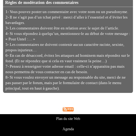
Règles de modération des commentaires
1- Vous pouvez poster un commentaire avec votre nom ou un pseudonyme.
2- Il ne s’agit pas d’un tchat privé : merci d’aller à l’essentiel et d’éviter les
bavardages.
3- Les commentaires doivent être en relation avec le sujet de l’article.
4- Si vous répondez à quelqu’un, mentionnez-le au début de votre message :
« Pour Untel :… »
5- Les commentaires ne doivent contenir aucun caractère raciste, sexiste,
propos injurieux…
6- En cas de désaccord, évitez les attaques ad hominem mais répondez sur le
fond. (Et ne répondez que si cela en vaut vraiment la peine…)
7- Pensez à renseigner votre adresse email : celle-ci n’apparaitra pas mais
nous permettra de vous contacter en cas de besoin.
8- Si vous voulez envoyer un message au responsable du site, merci de ne
pas passer par le forum, mais par le formulaire de contact (dans le menu
principal, tout en haut à gauche).
Plan du site Web
Agenda