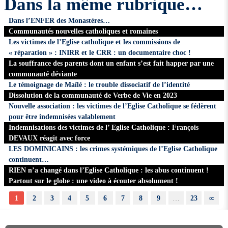
Dans la même rubrique…
Dans l’ENFER des Monastères…
Communautés nouvelles catholiques et romaines
Les victimes de l’Eglise catholique et les commissions de
« réparation » : INIRR et le CRR : un documentaire choc !
La souffrance des parents dont un enfant s’est fait happer par une
communauté déviante
Le témoignage de Maïlé : le trouble dissociatif de l’identité
Dissolution de la communauté de Verbe de Vie en 2023
Nouvelle association : les victimes de l’Eglise Catholique se fédèrent
pour être indemnisées valablement
Indemnisations des victimes de l’ Eglise Catholique : François
DEVAUX réagit avec force
LES DOMINICAINS : les crimes systémiques de l’Eglise Catholique
continuent…
RIEN n’a changé dans l’Eglise Catholique : les abus continuent !
Partout sur le globe : une video à écouter absolument !
1
2
3
4
5
6
7
8
9
…
23
∞