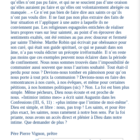
qu’elles n’ont pas pu faire, et qui ne se soucient pas d’une oraison
qu’elles auraient pu faire et qu’elles ont volontairement abrégée ou
manquée…« Ce n’est pas bien de faire dire aux saints ce qu’ils
n’ont pas voulu dire. Il ne faut pas non plus extraire des faits de
leur situation et l’appliquer à une autre à laquelle ils ne
conviennent pas. Les religieuses espagnoles entichées de réaliser
leurs propres vues sur leur sainteté, au point d’en éprouver des
sentiments exaltés, ont été remises au pas avec douceur et fermeté
par sainte Thérèse. Marthe Robin qui écrivait par obéissance pour
son curé, qui était son guide spirituel, ce qui se passait dans son
âme, n’a pas voulu édicter un précepte irréformable. Il n’en reste
pas moins que ces exemples peuvent nous éclairer dans la période
de confinement. Nous nous sommes trouvés dans l’impossibilité de
communier aussi souvent que nous l’aurions souhaité. Tout était-il
perdu pour nous ? Devions-nous tomber en pâmoison pour qu’on
nous porte à tout prix la communion ? Devions-nous en faire des
remontrances à nos curés, à nos évêques, et même pour certaines
pétitions, à nos hommes politiques (sic) ? Non. La foi est bien plus
simple. Même pécheurs, Dieu nous écoute et est proche de
nous. »Intimior intimo meo« a écrit saint Augustin dans les
Confessions (III, 6, 11) : »plus intime que l’intime de moi-même".
Dieu est simple, et libre : nous, pas trop ! Les saints, et pour être
plus exact, les saintes, nous ramènent à notre bon sens. Par la foi
priante, nous avons un accès direct et plénier à Dieu dans notre
intime. Que demander de plus ?
Père Pierre Vignon, prêtre