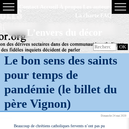
Contact
Accueil
À propos
Les auteurs
La charte
FAQ
L’envers du décor
Le bon sens des saints
pour temps de
pandémie (le billet du
père Vignon)
Dimanche 24 mai 2020
Beaucoup de chrétiens catholiques fervents n’ont pas pu