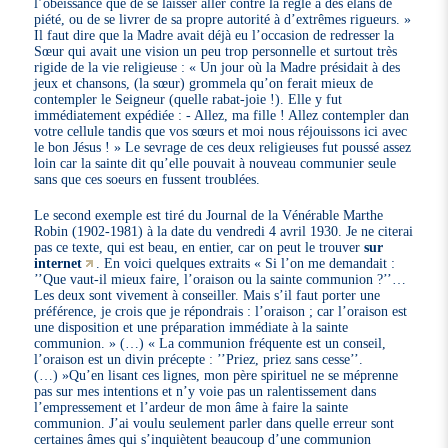
l’obéissance que de se laisser aller contre la règle à des élans de
piété, ou de se livrer de sa propre autorité à d’extrêmes rigueurs. »
Il faut dire que la Madre avait déjà eu l’occasion de redresser la
Sœur qui avait une vision un peu trop personnelle et surtout très
rigide de la vie religieuse : « Un jour où la Madre présidait à des
jeux et chansons, (la sœur) grommela qu’on ferait mieux de
contempler le Seigneur (quelle rabat-joie !). Elle y fut
immédiatement expédiée : - Allez, ma fille ! Allez contempler dan
votre cellule tandis que vos sœurs et moi nous réjouissons ici avec
le bon Jésus ! » Le sevrage de ces deux religieuses fut poussé assez
loin car la sainte dit qu’elle pouvait à nouveau communier seule
sans que ces soeurs en fussent troublées.
Le second exemple est tiré du Journal de la Vénérable Marthe
Robin (1902-1981) à la date du vendredi 4 avril 1930. Je ne citerai
pas ce texte, qui est beau, en entier, car on peut le trouver
sur
internet
. En voici quelques extraits « Si l’on me demandait :
’’Que vaut-il mieux faire, l’oraison ou la sainte communion ?’’…
Les deux sont vivement à conseiller. Mais s’il faut porter une
préférence, je crois que je répondrais : l’oraison ; car l’oraison est
une disposition et une préparation immédiate à la sainte
communion. » (…) « La communion fréquente est un conseil,
l’oraison est un divin précepte : ’’Priez, priez sans cesse’’.
(…) »Qu’en lisant ces lignes, mon père spirituel ne se méprenne
pas sur mes intentions et n’y voie pas un ralentissement dans
l’empressement et l’ardeur de mon âme à faire la sainte
communion. J’ai voulu seulement parler dans quelle erreur sont
certaines âmes qui s’inquiètent beaucoup d’une communion