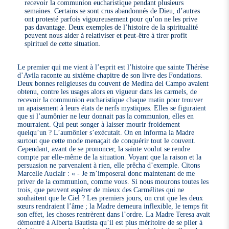
recevoir la communion eucharistique pendant plusieurs
semaines. Certains se sont crus abandonnés de Dieu, d’autres
ont protesté parfois vigoureusement pour qu’on ne les prive
pas davantage. Deux exemples de l’histoire de la spiritualité
peuvent nous aider à relativiser et peut-être à tirer profit
spirituel de cette situation.
Le premier qui me vient à l’esprit est l’histoire que sainte Thérèse
d’Avila raconte au sixième chapitre de son livre des Fondations.
Deux bonnes religieuses du couvent de Medina del Campo avaient
obtenu, contre les usages alors en vigueur dans les carmels, de
recevoir la communion eucharistique chaque matin pour trouver
un apaisement à leurs états de nerfs mystiques. Elles se figuraient
que si l’aumônier ne leur donnait pas la communion, elles en
mourraient. Qui peut songer à laisser mourir froidement
quelqu’un ? L’aumônier s’exécutait. On en informa la Madre
surtout que cette mode menaçait de conquérir tout le couvent.
Cependant, avant de se prononcer, la sainte voulut se rendre
compte par elle-même de la situation. Voyant que la raison et la
persuasion ne parvenaient à rien, elle prêcha d’exemple. Citons
Marcelle Auclair : « - Je m’imposerai donc maintenant de me
priver de la communion, comme vous. Si nous mourons toutes les
trois, que peuvent espérer de mieux des Carmélites qui ne
souhaitent que le Ciel ? Les premiers jours, on crut que les deux
sœurs rendraient l’âme ; la Madre demeura inflexible, le temps fit
son effet, les choses rentrèrent dans l’ordre. La Madre Teresa avait
démontré à Alberta Bautista qu’il est plus méritoire de se plier à