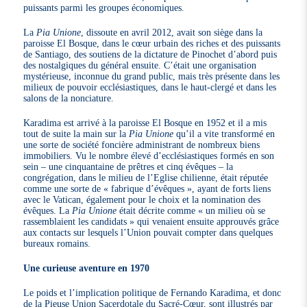
puissants parmi les groupes économiques.
La
Pia Unione
, dissoute en avril 2012, avait son siège dans la
paroisse El Bosque, dans le cœur urbain des riches et des puissants
de Santiago, des soutiens de la dictature de Pinochet d’abord puis
des nostalgiques du général ensuite. C’était une organisation
mystérieuse, inconnue du grand public, mais très présente dans les
milieux de pouvoir ecclésiastiques, dans le haut-clergé et dans les
salons de la nonciature.
Karadima est arrivé à la paroisse El Bosque en 1952 et il a mis
tout de suite la main sur la
Pia Unione
qu’il a vite transformé en
une sorte de société foncière administrant de nombreux biens
immobiliers. Vu le nombre élevé d’ecclésiastiques formés en son
sein – une cinquantaine de prêtres et cinq évêques – la
congrégation, dans le milieu de l’Eglise chilienne, était réputée
comme une sorte de « fabrique d’évêques », ayant de forts liens
avec le Vatican, également pour le choix et la nomination des
évêques. La
Pia Unione
était décrite comme « un milieu où se
rassemblaient les candidats » qui venaient ensuite approuvés grâce
aux contacts sur lesquels l’Union pouvait compter dans quelques
bureaux romains.
Une curieuse aventure en 1970
Le poids et l’implication politique de Fernando Karadima, et donc
de la Pieuse Union Sacerdotale du Sacré-Cœur, sont illustrés par