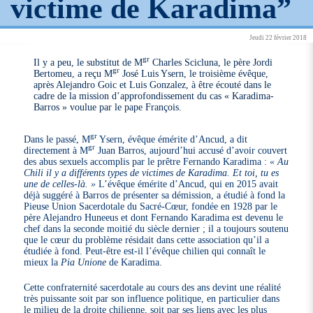
victime de Karadima”
Jeudi 22 février 2018
gr
Il y a peu, le substitut de M
Charles Scicluna, le père Jordi
gr
Bertomeu, a reçu M
José Luis Ysern, le troisième évêque,
après Alejandro Goic et Luis Gonzalez, à être écouté dans le
cadre de la mission d’approfondissement du cas « Karadima-
Barros » voulue par le pape François.
gr
Dans le passé, M
Ysern, évêque émérite d’Ancud, a dit
gr
directement à M
Juan Barros, aujourd’hui accusé d’avoir couvert
des abus sexuels accomplis par le prêtre Fernando Karadima :
« Au
Chili il y a différents types de victimes de Karadima. Et toi, tu es
une de celles-là. »
L’évêque émérite d’Ancud, qui en 2015 avait
déjà suggéré à Barros de présenter sa démission, a étudié à fond la
Pieuse Union Sacerdotale du Sacré-Cœur, fondée en 1928 par le
père Alejandro Huneeus et dont Fernando Karadima est devenu le
chef dans la seconde moitié du siècle dernier ; il a toujours soutenu
que le cœur du problème résidait dans cette association qu’il a
étudiée à fond. Peut-être est-il l’évêque chilien qui connaît le
mieux la
Pia Unione
de Karadima.
Cette confraternité sacerdotale au cours des ans devint une réalité
très puissante soit par son influence politique, en particulier dans
le milieu de la droite chilienne, soit par ses liens avec les plus