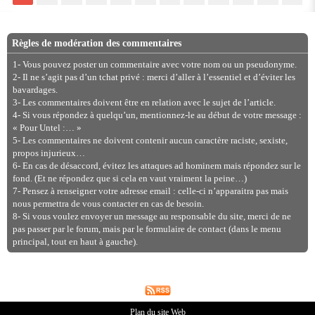
Règles de modération des commentaires
1- Vous pouvez poster un commentaire avec votre nom ou un pseudonyme.
2- Il ne s’agit pas d’un tchat privé : merci d’aller à l’essentiel et d’éviter les
bavardages.
3- Les commentaires doivent être en relation avec le sujet de l’article.
4- Si vous répondez à quelqu’un, mentionnez-le au début de votre message :
« Pour Untel :… »
5- Les commentaires ne doivent contenir aucun caractère raciste, sexiste,
propos injurieux…
6- En cas de désaccord, évitez les attaques ad hominem mais répondez sur le
fond. (Et ne répondez que si cela en vaut vraiment la peine…)
7- Pensez à renseigner votre adresse email : celle-ci n’apparaitra pas mais
nous permettra de vous contacter en cas de besoin.
8- Si vous voulez envoyer un message au responsable du site, merci de ne
pas passer par le forum, mais par le formulaire de contact (dans le menu
principal, tout en haut à gauche).
Plan du site Web