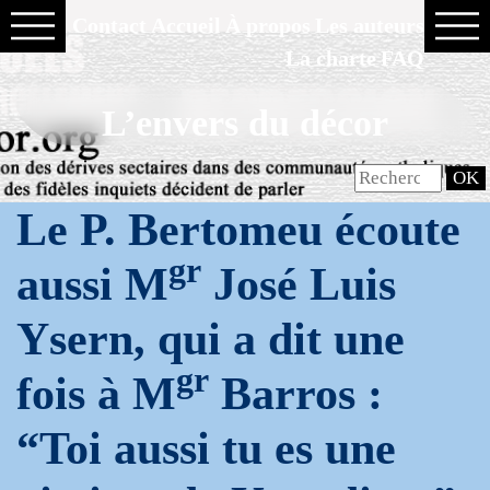
Contact
Accueil
À propos
Les auteurs
La charte
FAQ
L’envers du décor
Le P. Bertomeu écoute
gr
aussi M
José Luis
Ysern, qui a dit une
gr
fois à M
Barros :
“Toi aussi tu es une