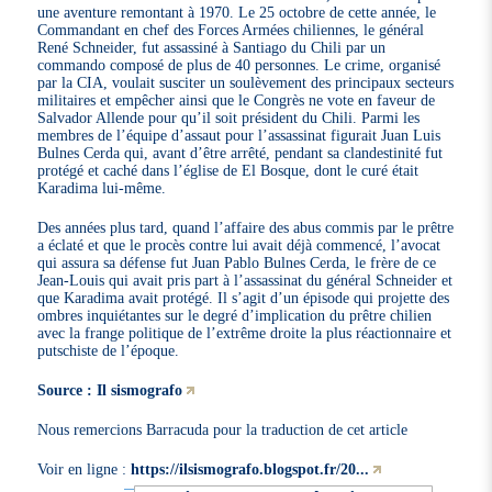
une aventure remontant à 1970. Le 25 octobre de cette année, le
Commandant en chef des Forces Armées chiliennes, le général
René Schneider, fut assassiné à Santiago du Chili par un
commando composé de plus de 40 personnes. Le crime, organisé
par la CIA, voulait susciter un soulèvement des principaux secteurs
militaires et empêcher ainsi que le Congrès ne vote en faveur de
Salvador Allende pour qu’il soit président du Chili. Parmi les
membres de l’équipe d’assaut pour l’assassinat figurait Juan Luis
Bulnes Cerda qui, avant d’être arrêté, pendant sa clandestinité fut
protégé et caché dans l’église de El Bosque, dont le curé était
Karadima lui-même.
Des années plus tard, quand l’affaire des abus commis par le prêtre
a éclaté et que le procès contre lui avait déjà commencé, l’avocat
qui assura sa défense fut Juan Pablo Bulnes Cerda, le frère de ce
Jean-Louis qui avait pris part à l’assassinat du général Schneider et
que Karadima avait protégé. Il s’agit d’un épisode qui projette des
ombres inquiétantes sur le degré d’implication du prêtre chilien
avec la frange politique de l’extrême droite la plus réactionnaire et
putschiste de l’époque.
Source : Il sismografo
Nous remercions Barracuda pour la traduction de cet article
Voir en ligne :
https://ilsismografo.blogspot.fr/20...