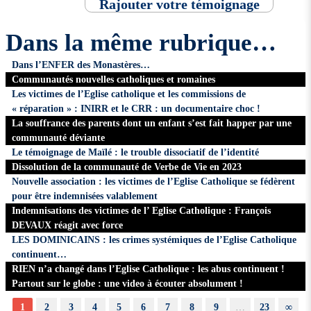
Rajouter votre témoignage
Dans la même rubrique…
Dans l’ENFER des Monastères…
Communautés nouvelles catholiques et romaines
Les victimes de l’Eglise catholique et les commissions de
« réparation » : INIRR et le CRR : un documentaire choc !
La souffrance des parents dont un enfant s’est fait happer par une
communauté déviante
Le témoignage de Maïlé : le trouble dissociatif de l’identité
Dissolution de la communauté de Verbe de Vie en 2023
Nouvelle association : les victimes de l’Eglise Catholique se fédèrent
pour être indemnisées valablement
Indemnisations des victimes de l’ Eglise Catholique : François
DEVAUX réagit avec force
LES DOMINICAINS : les crimes systémiques de l’Eglise Catholique
continuent…
RIEN n’a changé dans l’Eglise Catholique : les abus continuent !
Partout sur le globe : une video à écouter absolument !
1
2
3
4
5
6
7
8
9
…
23
∞