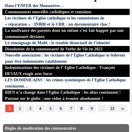
Dans l’ENFER des Monastères…
Communautés nouvelles catholiques et romaines
Les victimes de l’Eglise catholique et les commissions de
« réparation » : INIRR et le CRR : un documentaire choc !
La souffrance des parents dont un enfant s’est fait happer par une
communauté déviante
Le témoignage de Maïlé : le trouble dissociatif de l’identité
Dissolution de la communauté de Verbe de Vie en 2023
Nouvelle association : les victimes de l’Eglise Catholique se fédèrent
pour être indemnisées valablement
Indemnisations des victimes de l’ Eglise Catholique : François
DEVAUX réagit avec force
LES DOMINICAINS : les crimes systémiques de l’Eglise Catholique
continuent…
RIEN n’a changé dans l’Eglise Catholique : les abus continuent !
Partout sur le globe : une video à écouter absolument !
1
2
3
4
5
6
7
8
9
…
23
∞
Règles de modération des commentaires