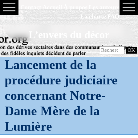
Contact
Accueil
À propos
Les auteurs
La charte
FAQ
L’envers du décor
Lancement de la
procédure judiciaire
concernant Notre-
Dame Mère de la
Lumière