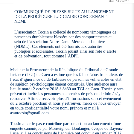
Mardi 14 août 2018
COMMUNIQUÉ DE PRESSE SUITE AU LANCEMENT
DE LA PROCÉDURE JUDICIAIRE CONCERNANT
NDML
L’association Tocsin a collecté de nombreux témoignages de
personnes durablement blessées par des comportements au
sein de l’association Notre-Dame Mère de la Lumière
(NDML). Ces éléments ont été fournis aux autorités
publiques et ecclésiales, Tocsin jouant ainsi son rôle d’alerte
et de prévention, tout comme l’ADFI.
Madame la Procureure de la République du Tribunal de Grande
Instance (TGI) de Caen a estimé que les faits d’abus frauduleux de
l’état d’ignorance ou de faiblesse de personnes vulnérables en état
de sujétion psychologique étaient constitués. Une audience aura
lieu le mardi 2 octobre 2018 à 8h30 au TGI de Caen. Tocsin y sera
présent et invite les personnes concernées de près ou de loin à s’y
retrouver. Afin de recevoir plus d’informations sur cet évènement
du 2 octobre prochain et nous y retrouver, merci de nous envoyer
en toute confidentialité votre nom, prénom et mail à
assotocsin@gmail.com
Tocsin a par le passé contribué par son action au lancement d’une
enquête canonique par Monseigneur Boulanger, évêque de Bayeux-
Lisieux. Les conclusions de l’enquête ont conduit en janvier 2017