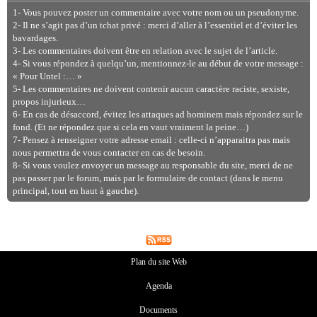
1- Vous pouvez poster un commentaire avec votre nom ou un pseudonyme.
2- Il ne s’agit pas d’un tchat privé : merci d’aller à l’essentiel et d’éviter les
bavardages.
3- Les commentaires doivent être en relation avec le sujet de l’article.
4- Si vous répondez à quelqu’un, mentionnez-le au début de votre message :
« Pour Untel :… »
5- Les commentaires ne doivent contenir aucun caractère raciste, sexiste,
propos injurieux…
6- En cas de désaccord, évitez les attaques ad hominem mais répondez sur le
fond. (Et ne répondez que si cela en vaut vraiment la peine…)
7- Pensez à renseigner votre adresse email : celle-ci n’apparaitra pas mais
nous permettra de vous contacter en cas de besoin.
8- Si vous voulez envoyer un message au responsable du site, merci de ne
pas passer par le forum, mais par le formulaire de contact (dans le menu
principal, tout en haut à gauche).
Plan du site Web
Agenda
Documents