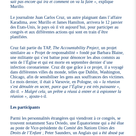
sait pas encore qui ira et comment on va la faire »
, explique
Murillo.
Le journaliste Juan Carlos Cruz, un autre plaignant dans l’affaire
Karadima, avec Murillo et James Hamilton, arrivera le 12 janvier
des Etats-Unis, le pays où il vit aujourd’hui, pour participer au
congrès et aux différentes actions qui sont en train d’être
planifiées.
Cruz fait partie du TAP,
The Accountability Project
, un projet
similaire au « Projet de responsabilité » fondé par Barbara Blaine,
une militante qui s’est battue pour dénoncer les abus commis au
sein de l’Église et qui est morte en septembre dernier d’une
infection coronarienne. Cruz dit que grâce à ce projet, il a voyagé
dans différentes villes du monde, telles que Dublin, Washington,
Chicago, afin de sensibiliser les gens aux souffrances des victimes.
Le mois dernier, il était à Varsovie, en Pologne, où
« la réunion
s’est déroulée en secret, parce que l’Église y est très puissante »
,
dit-il.
« Malgré cela, un prêtre a réussi à entrer et à espionner la
réunion »
, ajoute-t-il.
Les participants
Parmi les personnalités étrangères qui viendront à ce congrès, se
trouvent notamment Sara Oviedo, une Équatorienne qui a été élue
au poste de Vice-présidente du
Comité des Nations Unies des
Droits de l’Enfant
; Peter Saunders, un Anglais qui a été abusé par