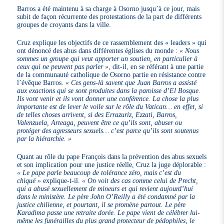
Barros a été maintenu à sa charge à Osorno jusqu’à ce jour, mais
subit de façon récurrente des protestations de la part de différents
groupes de croyants dans la ville.
Cruz explique les objectifs de ce rassemblement des « leaders » qui
ont dénoncé des abus dans différentes églises du monde :
« Nous
sommes un groupe qui veut apporter un soutien, en particulier à
ceux qui ne peuvent pas parler »
, dit-il, en se référant à une partie
de la communauté catholique de Osorno partie en résistance contre
l’évêque Barros.
« Ces gens-là savent que Juan Barros a assisté
aux exactions qui se sont produites dans la paroisse d’El Bosque.
Ils vont venir et ils vont donner une conférence. La chose la plus
importante est de lever le voile sur le rôle du Vatican… en effet, si
de telles choses arrivent, si des Errazuriz, Ezzati, Barros,
Valenzuela, Arteaga, peuvent être ce qu’ils sont, abuser ou
protéger des agresseurs sexuels… c’est parce qu’ils sont soutenus
par la hiérarchie. »
Quant au rôle du pape François dans la prévention des abus sexuels
et son implication pour une justice réelle, Cruz la juge déplorable :
« Le pape parle beaucoup de tolérance zéro, mais c’est du
chiqué »
explique-t-il.
« On voit des cas comme celui de Precht,
qui a abusé sexuellement de mineurs et qui revient aujourd’hui
dans le ministère. Le père John O’Reilly a été condamné par la
justice chilienne, et pourtant, il se promène partout. Le père
Karadima passe une retraite dorée. Le pape vient de célébrer lui-
même les funérailles du plus grand protecteur de pédophiles, le