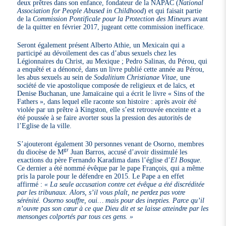
deux prêtres dans son enfance, fondateur de la NAPAC (
National
Association for People Abused in Childhood
) et qui faisait partie
de la
Commission Pontificale pour la Protection des Mineurs
avant
de la quitter en février 2017, jugeant cette commission inefficace.
Seront également présent Alberto Athie, un Mexicain qui a
participé au dévoilement des cas d’abus sexuels chez les
Légionnaires du Christ, au Mexique ; Pedro Salinas, du Pérou, qui
a enquêté et a dénoncé, dans un livre publié cette année au Pérou,
les abus sexuels au sein de
Sodalitium Christianae Vitae
, une
société de vie apostolique composée de religieux et de laïcs, et
Denise Buchanan, une Jamaïcaine qui a écrit le livre « Sins of the
Fathers », dans lequel elle raconte son histoire : après avoir été
violée par un prêtre à Kingston, elle s’est retrouvée enceinte et a
été poussée à se faire avorter sous la pression des autorités de
l’Eglise de la ville.
S’ajouteront également 30 personnes venant de Osorno, membres
gr
du diocèse de M
Juan Barros, accusé d’avoir dissimulé les
exactions du père Fernando Karadima dans l’église d’
El Bosque
.
Ce dernier a été nommé évêque par le pape François, qui a même
pris la parole pour le défendre en 2015. Le Pape a en effet
affirmé :
« La seule accusation contre cet évêque a été discréditée
par les tribunaux. Alors, s’il vous plaît, ne perdez pas votre
sérénité. Osorno souffre, oui… mais pour des inepties. Parce qu’il
n’ouvre pas son cœur à ce que Dieu dit et se laisse atteindre par les
mensonges colportés par tous ces gens. »