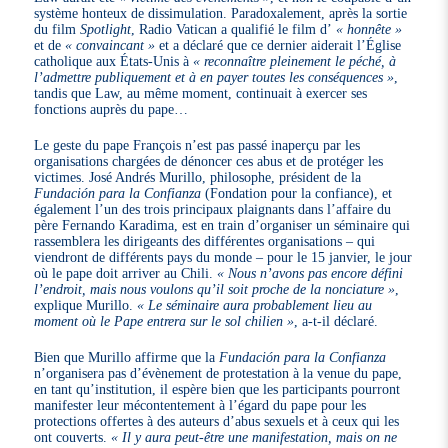
système honteux de dissimulation. Paradoxalement, après la sortie
du film
Spotlight
, Radio Vatican a qualifié le film d’
« honnête »
et de
« convaincant »
et a déclaré que ce dernier aiderait l’Église
catholique aux États-Unis à
« reconnaître pleinement le péché, à
l’admettre publiquement et à en payer toutes les conséquences »
,
tandis que Law, au même moment, continuait à exercer ses
fonctions auprès du pape…
Le geste du pape François n’est pas passé inaperçu par les
organisations chargées de dénoncer ces abus et de protéger les
victimes. José Andrés Murillo, philosophe, président de la
Fundación para la Confianza
(Fondation pour la confiance), et
également l’un des trois principaux plaignants dans l’affaire du
père Fernando Karadima, est en train d’organiser un séminaire qui
rassemblera les dirigeants des différentes organisations – qui
viendront de différents pays du monde – pour le 15 janvier, le jour
où le pape doit arriver au Chili.
« Nous n’avons pas encore défini
l’endroit, mais nous voulons qu’il soit proche de la nonciature »
,
explique Murillo.
« Le séminaire aura probablement lieu au
moment où le Pape entrera sur le sol chilien »
, a-t-il déclaré.
Bien que Murillo affirme que la
Fundación para la Confianza
n’organisera pas d’évènement de protestation à la venue du pape,
en tant qu’institution, il espère bien que les participants pourront
manifester leur mécontentement à l’égard du pape pour les
protections offertes à des auteurs d’abus sexuels et à ceux qui les
ont couverts.
« Il y aura peut-être une manifestation, mais on ne