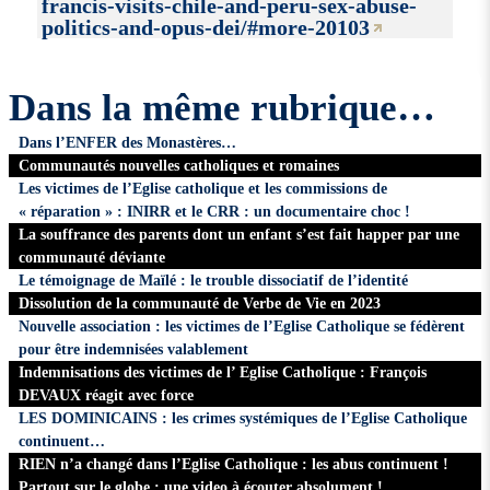
francis-visits-chile-and-peru-sex-abuse-
politics-and-opus-dei/#more-20103
Dans la même rubrique…
Dans l’ENFER des Monastères…
Communautés nouvelles catholiques et romaines
Les victimes de l’Eglise catholique et les commissions de
« réparation » : INIRR et le CRR : un documentaire choc !
La souffrance des parents dont un enfant s’est fait happer par une
communauté déviante
Le témoignage de Maïlé : le trouble dissociatif de l’identité
Dissolution de la communauté de Verbe de Vie en 2023
Nouvelle association : les victimes de l’Eglise Catholique se fédèrent
pour être indemnisées valablement
Indemnisations des victimes de l’ Eglise Catholique : François
DEVAUX réagit avec force
LES DOMINICAINS : les crimes systémiques de l’Eglise Catholique
continuent…
RIEN n’a changé dans l’Eglise Catholique : les abus continuent !
Partout sur le globe : une video à écouter absolument !