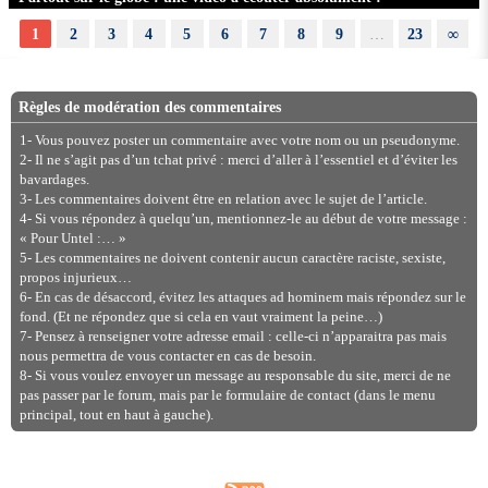
1
2
3
4
5
6
7
8
9
…
23
∞
Règles de modération des commentaires
1- Vous pouvez poster un commentaire avec votre nom ou un pseudonyme.
2- Il ne s’agit pas d’un tchat privé : merci d’aller à l’essentiel et d’éviter les
bavardages.
3- Les commentaires doivent être en relation avec le sujet de l’article.
4- Si vous répondez à quelqu’un, mentionnez-le au début de votre message :
« Pour Untel :… »
5- Les commentaires ne doivent contenir aucun caractère raciste, sexiste,
propos injurieux…
6- En cas de désaccord, évitez les attaques ad hominem mais répondez sur le
fond. (Et ne répondez que si cela en vaut vraiment la peine…)
7- Pensez à renseigner votre adresse email : celle-ci n’apparaitra pas mais
nous permettra de vous contacter en cas de besoin.
8- Si vous voulez envoyer un message au responsable du site, merci de ne
pas passer par le forum, mais par le formulaire de contact (dans le menu
principal, tout en haut à gauche).