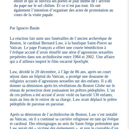
entier et qui se ouvrira ses portes le jour même de l’arrivée
du pape sur le sol chilien. Et ce n’est pas tout. Ils ont
également l’intention d’organiser des actes de protestation au
cours de la visite papale.
Par Ignacio Bazán
La réaction fait suite aux funérailles de l’ancien archevêque de
Boston, le cardinal Bernard Law, à la basilique Saint-Pierre au
Vatican. Le pape François a offert une courte bénédiction à
l’évêque accusé d’avoir étouffé une série d’agressions sexuelles
perpétrées dans son archidiocèse entre 1984 et 2002. Une affaire
qui a d’ailleurs inspiré le film oscarisé
Spotlight
.
Law, décédé le 20 décembre, à l’âge de 86 ans, après un court
séjour dans un hôpital du Vatican, a protégé une douzaine de
religieux accusés d’agressions sexuelles sur des enfants. Il a dû
donner sa démission après les révélations du
Boston Globe
sur le
réseau de protection dont jouissaient les prêtres pédophiles. L’un
de ces prêtres a été accusé d’avoir violé ou harcelé 130 enfants,
mais au lieu de le retirer de sa charge, Law avait déplacé le prêtre
pédophile de paroisse en paroisse.
Après sa démission de l’archidiocèse de Boston, Law s’est installé
au Vatican, où il a continué sa carrière religieuse en tant qu’évêque
et cardinal. Des témoignages au sein du Saint-Siège prétendent que
Law aurait été
« victime des événements »
, et non le coupable d’un