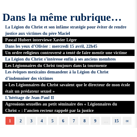
Dans la même rubrique…
La Légion du Christ et son infâme stratégie pour éviter de rendre
justice aux victimes du père Maciel
Pascal Hubert interviewe Xavier Léger
Dans les yeux d’Olivier : mercredi 15 avril, 22h45
Un ordre religieux controversé a tenté de faire mentir une victime
La Légion du Christ s’intéresse enfin à ses anciens membres
Les Légionnaires du Christ toujours dans la tourmente
Les évêques mexicains demandent à la Légion du Christ
d’indemniser des victimes
« Les Légionnaires du Christ savaient que le directeur de mon école
était un prédateur sexuel »
L’héritage de Jean-Paul II
Agressions sexuelles au petit séminaire des « Légionnaires du
Christ » : l’ancien recteur rappelé par la justice
1
2
3
4
5
6
7
8
9
…
15
∞