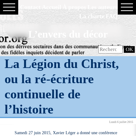
Contact
Accueil
À propos
Les auteurs
La charte
FAQ
L’envers du décor
La Légion du Christ,
ou la ré-écriture
continuelle de
l’histoire
Lundi 6 juillet 2015
Samedi 27 juin 2015, Xavier Léger a donné une conférence