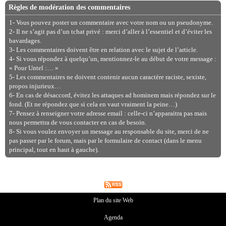
Règles de modération des commentaires
1- Vous pouvez poster un commentaire avec votre nom ou un pseudonyme.
2- Il ne s’agit pas d’un tchat privé : merci d’aller à l’essentiel et d’éviter les
bavardages.
3- Les commentaires doivent être en relation avec le sujet de l’article.
4- Si vous répondez à quelqu’un, mentionnez-le au début de votre message :
« Pour Untel :… »
5- Les commentaires ne doivent contenir aucun caractère raciste, sexiste,
propos injurieux…
6- En cas de désaccord, évitez les attaques ad hominem mais répondez sur le
fond. (Et ne répondez que si cela en vaut vraiment la peine…)
7- Pensez à renseigner votre adresse email : celle-ci n’apparaitra pas mais
nous permettra de vous contacter en cas de besoin.
8- Si vous voulez envoyer un message au responsable du site, merci de ne
pas passer par le forum, mais par le formulaire de contact (dans le menu
principal, tout en haut à gauche).
Plan du site Web
Agenda