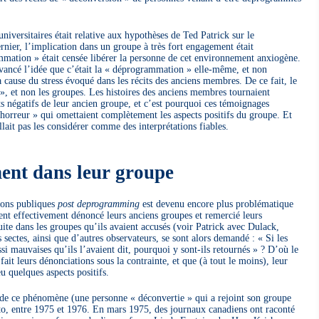
niversitaires était relative aux hypothèses de Ted Patrick sur le
nier, l’implication dans un groupe à très fort engagement était
mmation » était censée libérer la personne de cet environnement anxiogène.
vancé l’idée que c’était la « déprogrammation » elle-même, et non
a cause du stress évoqué dans les récits des anciens membres. De ce fait, le
», et non les groupes. Les histoires des anciens membres tournaient
s négatifs de leur ancien groupe, et c’est pourquoi ces témoignages
d’horreur » qui omettaient complètement les aspects positifs du groupe. Et
fallait pas les considérer comme des interprétations fiables.
nent dans leur groupe
tions publiques
post deprogramming
est devenu encore plus problématique
ent effectivement dénoncé leurs anciens groupes et remercié leurs
ite dans les groupes qu’ils avaient accusés (voir Patrick avec Dulack,
 sectes, ainsi que d’autres observateurs, se sont alors demandé : « Si les
ussi mauvaises qu’ils l’avaient dit, pourquoi y sont-ils retournés » ? D’où le
fait leurs dénonciations sous la contrainte, et que (à tout le moins), leur
u quelques aspects positifs.
de ce phénomène (une personne « déconvertie » qui a rejoint son groupe
onto, entre 1975 et 1976. En mars 1975, des journaux canadiens ont raconté