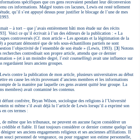
formations spécifiques que ces gens recevaient pendant leur déconversion
tenu ces informations. Malgré toutes ces lacunes, Lewis est resté tellement
étude, qu’il s’est appuyé dessus pour justifier le blocage de l’une de mes
 1993.
ait – à tort – que j’avais entièrement bâti mon étude sur des récits
 Voici ce qu’il écrivait à l’un des éditeurs de la publication : « La
pes controversés (Cf. mon article « Les apostats et la légitimation de la
) a pourtant démontré que de tels sous-échantillons partiels ne sont
uestion l’objectivité de l’ensemble de son étude » (Lewis, 1993).
[
3
]
Notons
es recherches contredisait son propre article, attendu que ce dernier
mation » (et à un moindre degré, l’
exit counselling
) avait une influence sur
ens regardaient leurs anciens groupes.
ewis contre la publication de mon article, plusieurs universitaires au début
mettre en cause les récits provenant d’anciens membres et les informations
compte de la manière par laquelle ces gens avaient quitté leur groupe. La
ens membres) avait contaminé les contenus.
t défunt confrère, Bryan Wilson, sociologue des religions à l’Université
tein ni même s’il avait déjà lu l’article de Lewis lorsqu’il a exprimé son
s en ces termes :
e, de même que les tribunaux, ne peuvent en aucune façon considérer un
rédible et fiable. Il faut toujours considérer ce dernier comme quelqu’un
 dénigrer ses anciens engagements religieux et ses anciennes affiliations. Il
 un souci personnel de vengeance, ou pour regagner son estime personnelle,