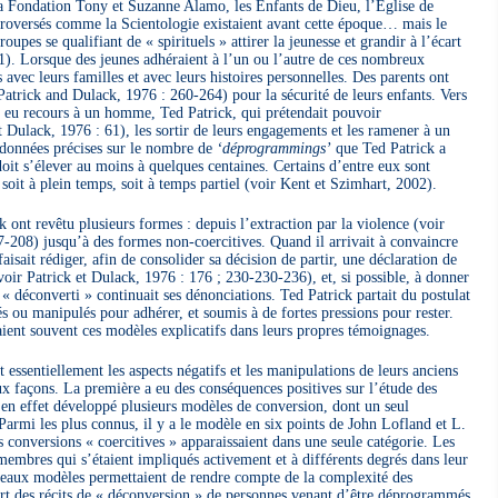
a Fondation Tony et Suzanne Alamo, les Enfants de Dieu, l’Eglise de
ntroversés comme la Scientologie existaient avant cette époque… mais le
pes se qualifiant de « spirituels » attirer la jeunesse et grandir à l’écart
01). Lorsque des jeunes adhéraient à l’un ou l’autre de ces nombreux
 avec leurs familles et avec leurs histoires personnelles. Des parents ont
Patrick and Dulack, 1976 : 260-264) pour la sécurité de leurs enfants. Vers
eu recours à un homme, Ted Patrick, qui prétendait pouvoir
t Dulack, 1976 : 61), les sortir de leurs engagements et les ramener à un
de données précises sur le nombre de
‘déprogrammings’
que Ted Patrick a
doit s’élever au moins à quelques centaines. Certains d’entre eux sont
soit à plein temps, soit à temps partiel (voir Kent et Szimhart, 2002).
 ont revêtu plusieurs formes : depuis l’extraction par la violence (voir
-208) jusqu’à des formes non-coercitives. Quand il arrivait à convaincre
aisait rédiger, afin de consolider sa décision de partir, une déclaration de
oir Patrick et Dulack, 1976 : 176 ; 230-230-236), et, si possible, à donner
 « déconverti » continuait ses dénonciations. Ted Patrick partait du postulat
 ou manipulés pour adhérer, et soumis à de fortes pressions pour rester.
ient souvent ces modèles explicatifs dans leurs propres témoignages.
 essentiellement les aspects négatifs et les manipulations de leurs anciens
ux façons. La première a eu des conséquences positives sur l’étude des
 en effet développé plusieurs modèles de conversion, dont un seul
 Parmi les plus connus, il y a le modèle en six points de John Lofland et L.
conversions « coercitives » apparaissaient dans une seule catégorie. Les
embres qui s’étaient impliqués activement et à différents degrés dans leur
eaux modèles permettaient de rendre compte de la complexité des
rt des récits de « déconversion » de personnes venant d’être déprogrammés