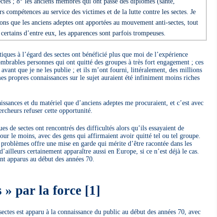
ectes ; 8° les anciens membres qui ont passé des diplômes (santé,
s compétences au service des victimes et de la lutte contre les sectes. Je
tions que les anciens adeptes ont apportées au mouvement anti-sectes, tout
 certains d’entre eux, les apparences sont parfois trompeuses.
iques à l’égard des sectes ont bénéficié plus que moi de l’expérience
ombrables personnes qui ont quitté des groupes à très fort engagement ; ces
 avant que je ne les publie ; et ils m’ont fourni, littéralement, des millions
s propres connaissances sur le sujet auraient été infiniment moins riches
aissances et du matériel que d’anciens adeptes me procuraient, et c’est avec
ercheurs refuser cette opportunité.
ques de sectes ont rencontrés des difficultés alors qu’ils essayaient de
our le moins, avec des gens qui affirmaient avoir quitté tel ou tel groupe.
 problèmes offre une mise en garde qui mérite d’être racontée dans les
’ailleurs certainement apparaître aussi en Europe, si ce n’est déjà le cas.
 apparus au début des années 70.
s » par la force
[
1
]
ctes est apparu à la connaissance du public au début des années 70, avec