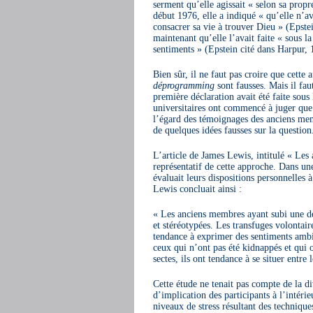
serment qu’elle agissait « selon sa propr
début 1976, elle a indiqué « qu’elle n’ava
consacrer sa vie à trouver Dieu » (Epstei
maintenant qu’elle l’avait faite « sous la 
sentiments » (Epstein cité dans Harpur, 
Bien sûr, il ne faut pas croire que cette a
déprogramming
sont fausses. Mais il fa
première déclaration avait été faite sous 
universitaires ont commencé à juger que
l’égard des témoignages des anciens memb
de quelques idées fausses sur la question
L’article de James Lewis, intitulé « Les a
représentatif de cette approche. Dans u
évaluait leurs dispositions personnelle
Lewis concluait ainsi :
« Les anciens membres ayant subi une dé
et stéréotypées. Les transfuges volonta
tendance à exprimer des sentiments ambiv
ceux qui n’ont pas été kidnappés et qui 
sectes, ils ont tendance à se situer entre
Cette étude ne tenait pas compte de la di
d’implication des participants à l’intérie
niveaux de stress résultant des techniqu