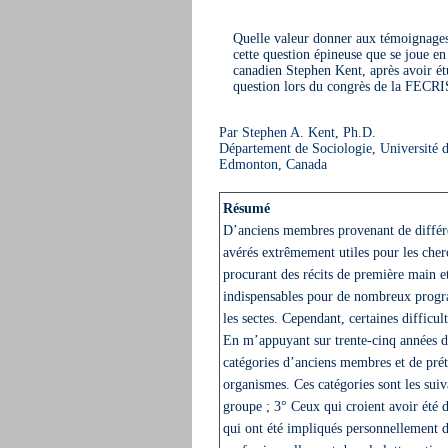
Quelle valeur donner aux témoignages 
cette question épineuse que se joue en
canadien Stephen Kent, après avoir ét
question lors du congrès de la FECRI
Par Stephen A. Kent, Ph.D.
Département de Sociologie, Université 
Edmonton, Canada
Résumé
D’anciens membres provenant de différe
avérés extrêmement utiles pour les che
procurant des récits de première main et
indispensables pour de nombreux progr
les sectes. Cependant, certaines difficu
En m’appuyant sur trente-cinq années d’h
catégories d’anciens membres et de préte
organismes. Ces catégories sont les suiv
groupe ; 3° Ceux qui croient avoir été da
qui ont été impliqués personnellement d