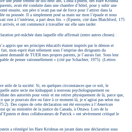
aire une jeune femme de dix-neuf ans, Linda Epstein, des Hare Krishna.
es parents, avait été conduite dans une chambre d’hôtel, pour y subir une
é ensuite, son père n’avait pas usé de force pour l’attirer dans la
́e ou poussée. Il a simplement posé sa main sur mon l’épaule et nous
it rien à l’intérieur, a part deux lits. » (Epstein, cité dans Blatchford, 175
arrivés, et ont commencé à travailler sur elle sans tarder.
́claration pré-mâchée dans laquelle elle affirmait (entre autres choses) :
’a appris que ses principes éducatifs étaient inspirés par le démon et
fait, mon esprit était tellement sous l’emprise des dirigeants du
ent demandé de TUER mes propres parents, je l’aurais fait. Sous leur
pable de penser rationnellement » (cité par Schachter, 1975). (Lettres
 utile de la société. Si, en quelques circonstances que ce soit, le
elle autre secte me kidnappait à nouveau psychologiquement ou
iate des autorités pour venir et me retirer physiquement de là, parce que,
 ce que je pourrais dire ou faire à ce moment-là, je n’agirai pas selon ma
975:2). Des copies de cette déclaration ont été envoyées à l’
American
nsi qu’au ministère de la justice du Canada, à Ottawa. Lors de la
e d’Epstein et deux collaborateurs de Patrick « ont sévèrement critiqué le
tein a réintégré les Hare Krishnas en jurant dans une déclaration sous