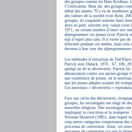
des groupes comme les Hare Krishnas, l
l’Unification. Bien sûr, des groupes co
début des années 70 a vu de nombreux grou
des valeurs de la société (voir Kent, 20
groupes, ils coupaient souvent leurs liens
alors eu peur, souvent avec raison (voir 
1971, un certain nombre d’entre eux ont 
déprogrammer
ces jeunes (voir Patrick e
état d’esprit plus sain. Il n’existe pas 
effectués pendant ces années, mais cela 
devenus à leur tour des
déprogrammeurs
Les méthodes d’extraction de Ted Patrick
Patrick avec Dulack, 1976 : 67, 100, 207
quelqu’un de se déconvertir, Patrick lui f
dénonciation contre son ancien groupe (v
une conférence de presse, où le nouveau
que les jeunes adeptes avaient été trompés
Les nouveaux « déconvertis » reproduisa
Face aux récits des déconvertis, évoquant
groupes, les sociologues ont réagi de de
nouvelles religions. Des sociologues ont
impliquait la coercition et la tromperie.
Norman Skonovd (1981), dans lequel les 
cinq autres catégories comportaient des m
processus de conversion. Ainsi, ces nouv
processus de conversion (ce que la plupa