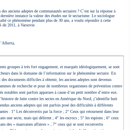
des anciens adeptes de communautés sectaires ? C’est sur la réponse à
 dernière instance la valeur des études sur le sectarisme. Le sociologue
udié ce phénomène pendant plus de 30 ans, a voulu répondre à cette
S de 2011, à Varsovie.
d’Alberta,
nts groupes à très fort engagement, et marqués idéologiquement, se sont
rcheurs dans le domaine de l’information sur le phénomène sectaire. En
 des documents difficiles à obtenir, les anciens adeptes sont devenus
ammes de recherche et pour de nombreux organismes de prévention contre
ltés notables sont parfois apparues à cause d’un petit nombre d’entre eux.
istoire de lutte contre les sectes en Amérique du Nord, j’identifie huit
ndus anciens adeptes qui ont parfois posé des difficultés à différents
antes : 1° Les déconvertis par la force ; 2° Ceux qui retournent dans leur
ns une secte, mais qui délirent ; 4° les escrocs ; 5° les espions ; 6° ceux
ans des « mauvaises affaires » ; 7° ceux qui se sont reconvertis