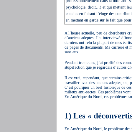
professionnellement dans la lutte anti-s
psychologie, droit…) et qui mettent leur
conclus en faisant l’éloge des contribu
en mettant en garde sur le fait que pour
A l’heure actuelle, peu de chercheurs crit
d’anciens adeptes. J’ai interviewé d’inn
derniers ont relu la plupart de mes écrits
de pages de documents. Ma carrière et me
sans eux.
Pendant trente ans, j’ai profité des conn
stupéfaction que je regardais d’autres ch
Il est vrai, cependant, que certains criti
travailler avec des anciens adeptes, ou, p
C’est pourquoi un bref historique de ces
milieux anti-sectes. Ces problèmes vont d
En Amérique du Nord, ces problèmes sont
1) Les « déconverti
En Amérique du Nord, le problème des se