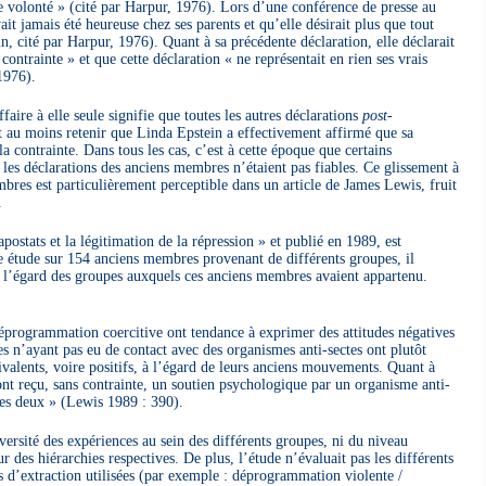
e volonté » (cité par Harpur, 1976). Lors d’une conférence de presse au
it jamais été heureuse chez ses parents et qu’elle désirait plus que tout
n, cité par Harpur, 1976). Quant à sa précédente déclaration, elle déclarait
contrainte » et que cette déclaration « ne représentait en rien ses vrais
1976).
ffaire à elle seule signifie que toutes les autres déclarations
post-
ut au moins retenir que Linda Epstein a effectivement affirmé que sa
la contrainte. Dans tous les cas, c’est à cette époque que certains
 les déclarations des anciens membres n’étaient pas fiables. Ce glissement à
res est particulièrement perceptible dans un article de James Lewis, fruit
.
postats et la légitimation de la répression » et publié en 1989, est
ne étude sur 154 anciens membres provenant de différents groupes, il
s à l’égard des groupes auxquels ces anciens membres avaient appartenu.
programmation coercitive ont tendance à exprimer des attitudes négatives
ires n’ayant pas eu de contact avec des organismes anti-sectes ont plutôt
alents, voire positifs, à l’égard de leurs anciens mouvements. Quant à
ont reçu, sans contrainte, un soutien psychologique par un organisme anti-
 les deux » (Lewis 1989 : 390).
versité des expériences au sein des différents groupes, ni du niveau
ur des hiérarchies respectives. De plus, l’étude n’évaluait pas les différents
es d’extraction utilisées (par exemple : déprogrammation violente /