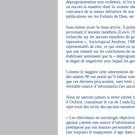
déprogrammation non-violente), ni les in
ou encore la manière dont ils avaient ob
convaincu de la nature définitive de son 
publications sur les Enfants de Dieu, en
Sans même avoir lu mon article, il présum
provenant d’anciens membres [Lewis 1993].
recherche sur les anciens membres de grou
répression »,
Sociological Analysis
, 1989
représentatifs de rien, ce qui remet en q
que son résumé sur les conclusions de s
établissait seulement que la « déprogram
le degré de négativité avec lequel les g
Comme le suggère cette intervention de L
des années 90 ont pensé qu’il fallait re
que ces derniers procuraient, sans tenir 
véritable source d’information (les anci
Nous ne saurons jamais si notre estimé e
d’Oxford, connaissait le cas de Linda Eps
rejet total des récits des anciens membre
« Les chercheurs en sociologie objectiv
apostat comme une source d’information c
prédisposé par son histoire personnelle à
faut toujours le soupçonner d’agir dans