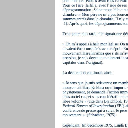
comment Ted Patrick avait réussi à extr
Pour ce faire, la fille, avec l’aide de s
déprogrammation. Selon ce qu’elle a racont
chambre. « Mon père ne m’a pas bouscule
sommes entrés dans la chambre. Il n’y ava
:1). Après quoi, les déprogrammeurs sont 
Trois jours plus tard, elle signait une de
« On m’a appris à haïr mon église. On m
devaient être considérés avec mépris. En 
mouvement Hare Krishna que s’ils m’avai
pression, je suis devenue totalement inca
capitales dans l’original).
La déclaration continuait ainsi :
« Je sens que je suis redevenue un membre
mouvement Hare Krishna ou n’importe qu
physiquement, je demande l’action imméd
dans un tel cas, et sans considération de
libre volonté » (cité dans Blatchford, 1
Federal Bureau of Investigation
(FBI) ai
conférence de presse qui a suivi, le pèr
mouvement ». (Schachter, 1975).
Cependant, fin décembre 1975, Linda Eps