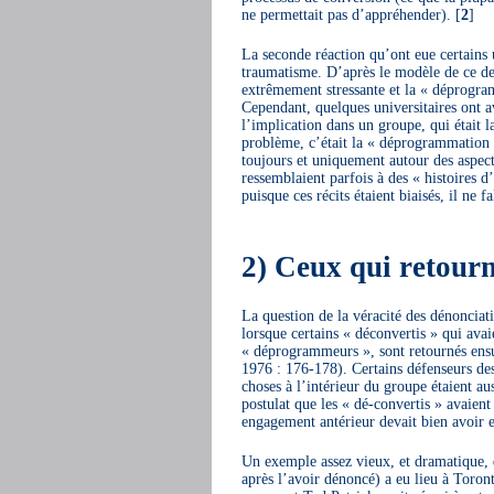
ne permettait pas d’appréhender).
[
2
]
La seconde réaction qu’ont eue certains u
traumatisme. D’après le modèle de ce der
extrêmement stressante et la « déprogra
Cependant, quelques universitaires ont a
l’implication dans un groupe, qui était l
problème, c’était la « déprogrammation 
toujours et uniquement autour des aspect
ressemblaient parfois à des « histoires 
puisque ces récits étaient biaisés, il ne 
2) Ceux qui retour
La question de la véracité des dénoncia
lorsque certains « déconvertis » qui avai
« déprogrammeurs », sont retournés ensu
1976 : 176-178). Certains défenseurs des
choses à l’intérieur du groupe étaient a
postulat que les « dé-convertis » avaient 
engagement antérieur devait bien avoir e
Un exemple assez vieux, et dramatique, 
après l’avoir dénoncé) a eu lieu à Tor