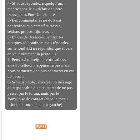
4- Si vous répondez à quelqu’un,
mentionnez-le au début de votre
message : « Pour Untel :… »
5- Les commentaires ne doivent
contenir aucun caractère raciste,
sexiste, propos injurieux…
6- En cas de désaccord, évitez les
attaques ad hominem mais répondez
sur le fond. (Et ne répondez que si cela
en vaut vraiment la peine…)
7- Pensez à renseigner votre adresse
email : celle-ci n’apparaitra pas mais
nous permettra de vous contacter en cas
de besoin.
8- Si vous voulez envoyer un message
au responsable du site, merci de ne pas
passer par le forum, mais par le
formulaire de contact (dans le menu
principal, tout en haut à gauche).