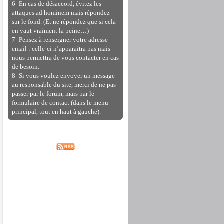
6- En cas de désaccord, évitez les
attaques ad hominem mais répondez
sur le fond. (Et ne répondez que si cela
en vaut vraiment la peine…)
7- Pensez à renseigner votre adresse
email : celle-ci n’apparaitra pas mais
nous permettra de vous contacter en cas
de besoin.
8- Si vous voulez envoyer un message
au responsable du site, merci de ne pas
passer par le forum, mais par le
formulaire de contact (dans le menu
principal, tout en haut à gauche).