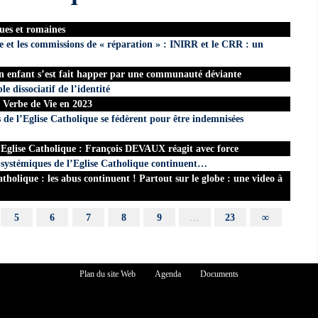
ues et romaines
ue et les commissions de « réparation » : INIRR et le CRR : un
un enfant s’est fait happer par une communauté déviante
e dissociatif de l’identité
 Verbe de Vie en 2023
s de l’Eglise Catholique se fédèrent pour être indemnisées
’ Eglise Catholique : François DEVAUX réagit avec force
ystémiques de l’Eglise Catholique continuent…
holique : les abus continuent ! Partout sur le globe : une video à
5
6
7
8
9
…
23
∞
Plan du site Web
Agenda
Documents