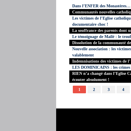
Dans l’ENFER des Monastères…
Communautés nouvelles catholiq
Les victimes de l’Eglise catholiq
documentaire choc !
La souffrance des parents dont 
Le témoignage de Maïlé : le troubl
Dissolution de la communauté de
Nouvelle association : les victime
valablement
Indemnisations des victimes de l
LES DOMINICAINS : les crimes s
RIEN n’a changé dans l’Eglise Cat
écouter absolument !
1
2
3
4