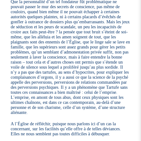
Que la personnalité d’un tel fondateur fût problématique ne
pouvait passer le mur des secrets de conscience, pas même de
couloirs, quand bien même il ne pouvait échapper à certaines
autorités quelques plaintes, ni à certains placards d’évêchés de
gonfler à outrance de dossiers plus qu’embarrassants. Mais les jeux
de séduction et les peurs de scandale, un peu les incapacités de
croire aux faits peut-être ? la pensée que tout bruit s’éteint de soi-
même, que les alléluia et les amen soignent de tout, que les
plaignants sont des ennemis de l’Église, que le linge sale se lave en
famille, que les supérieurs sont assez grands pour gérer les petits
problèmes, qu’un semblant d’admonestation privée suffit, non pas
seulement à laver la conscience, mais à faire entendre la bonne
raison – tout cela et d’autres choses ont permis que s’étende un
voile de silence sous lequel a proliféré jusqu’au plus sordide. Il
n’y a pas que des tartufes, au sens d’hypocrites, pour expliquer les
complaisances d’orgons, il y a aussi ce que la science de la psyché
appelle des perversions, perversions de relations commandées par
des perversions psychiques. Il y a un phénomène que Tartufe sans
toutes ces connaissances a bien maîtrisé : celui de l’emprise.
L’emprise, en amont de tous abus, dont ceux physiques sont les
ultimes chaînons, est dans ce cas contemporain, au-delà d’une
personne et de son charisme, celle d’un système, d’une structure
aliénante.
A l’Église de réfléchir, puisque nous parlons ici d’un cas la
concernant, sur les facilités qu’elle offre à de telles déviances.
Elles ne nous semblent pas toutes difficiles à débusquer.