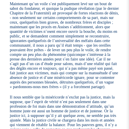
Maintenant qu’un voile s’est publiquement levé sur un bout de
sabot du fondateur, et quoique la pudique révélation (par le dernier
Chapitre de la Fraternité) ait provoqué de fortes réactions de dénis,
- non seulement sur certains comportements de sa part, mais sur
ceux, quelquefois bien graves, de nombreux frères et disciples ;
maintenant que les procès en Assises s’additionnent, alors que
quantité de victimes n’osent encore ouvrir la bouche, du moins en
public, et se demandent comment simplement se reconstruire,
ignorantes quelquefois de l’universalité des méfaits dans cette
communauté, il nous a paru qu’il était temps - que les oreilles
pouvaient être prêtes - de lever un peu plus le voile, de rendre
compte un peu plus du phénomène (quiconque s’intéresse à la
presse des dernières années peut s’en faire une idée). Car il ne
s’agit pas d’un cas d’étude pour salons, mais d’une réalité qui fait
des dégâts encore et toujours, qui n’a pas même payé son passé,
fait justice aux victimes, mais qui compte sur la mansuétude d’une
absence de justice et d’une miséricorde ignare, pour se contenter
auprès des personnes blessées, détruites quelquefois, d’un vague
« pardonnons-nous mes frères » (il y a forcément partage).
Il nous semble que la miséricorde n’exclut pas la justice, mais la
suppose, que l’esprit de vérité n’est pas seulement dans une
profession de foi mais dans une démonstration d’attitude, qu’un
homme juste est aussi un homme de justice et de justesse. Or la
justice ici, à supposer qu’il y ait quelque aveu, ne semble pas très
ajustée. Mais la justice civile se chargera dans les mois et années
qui viennent de rétablir la balance. Pour les pauvres gens, il n’y a