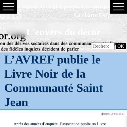
Contact
Accueil
À propos
Les auteurs
La charte
FAQ
L’envers du décor
L’AVREF publie le
Livre Noir de la
Communauté Saint
Jean
Mercredi 20 mai 2015
Après des années d’enquête, l’association publie un Livre