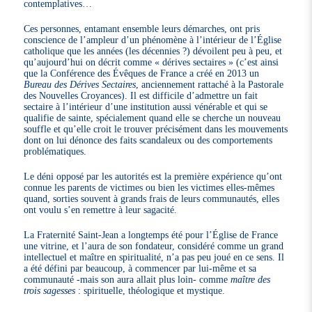
contemplatives…
Ces personnes, entamant ensemble leurs démarches, ont pris
conscience de l’ampleur d’un phénomène à l’intérieur de l’Église
catholique que les années (les décennies ?) dévoilent peu à peu, et
qu’aujourd’hui on décrit comme « dérives sectaires » (c’est ainsi
que la Conférence des Évêques de France a créé en 2013 un
Bureau des Dérives Sectaires
, anciennement rattaché à la Pastorale
des Nouvelles Croyances). Il est difficile d’admettre un fait
sectaire à l’intérieur d’une institution aussi vénérable et qui se
qualifie de sainte, spécialement quand elle se cherche un nouveau
souffle et qu’elle croit le trouver précisément dans les mouvements
dont on lui dénonce des faits scandaleux ou des comportements
problématiques.
Le déni opposé par les autorités est la première expérience qu’ont
connue les parents de victimes ou bien les victimes elles-mêmes
quand, sorties souvent à grands frais de leurs communautés, elles
ont voulu s’en remettre à leur sagacité.
La Fraternité Saint-Jean a longtemps été pour l’Église de France
une vitrine, et l’aura de son fondateur, considéré comme un grand
intellectuel et maître en spiritualité, n’a pas peu joué en ce sens. Il
a été défini par beaucoup, à commencer par lui-même et sa
communauté -mais son aura allait plus loin- comme
maître des
trois sagesses
: spirituelle, théologique et mystique.