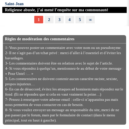
Saint-Jean
Religieuse abusée, j’ai mené l’enquête sur ma communauté
1
2
3
4
5
∞
Règles de modération des commentaires
1- Vous pouvez poster un commentaire avec votre nom ou un pseudonyme.
2- Il ne s’agit pas d’un tchat privé : merci d’aller à l’essentiel et d’éviter les
bavardages.
3- Les commentaires doivent être en relation avec le sujet de l’article.
4- Si vous répondez à quelqu’un, mentionnez-le au début de votre message :
« Pour Untel :… »
5- Les commentaires ne doivent contenir aucun caractère raciste, sexiste,
propos injurieux…
6- En cas de désaccord, évitez les attaques ad hominem mais répondez sur le
fond. (Et ne répondez que si cela en vaut vraiment la peine…)
7- Pensez à renseigner votre adresse email : celle-ci n’apparaitra pas mais
nous permettra de vous contacter en cas de besoin.
8- Si vous voulez envoyer un message au responsable du site, merci de ne
pas passer par le forum, mais par le formulaire de contact (dans le menu
principal, tout en haut à gauche).