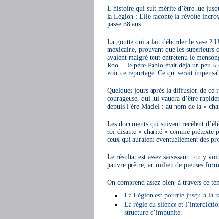
L’histoire qui suit mérite d’être lue jusq
la Légion : Elle raconte la révolte incro
passé 38 ans.
La goutte qui a fait déborder le vase ? 
mexicaine, prouvant que les supérieurs d
avaient malgré tout entretenu le menson
Roo… le père Pablo était déjà un peu « d
voir ce reportage. Ce qui serait impensab
Quelques jours après la diffusion de ce r
courageuse, qui lui vaudra d’être rapide
depuis l’ère Maciel : au nom de la « char
Les documents qui suivent recèlent d’él
soi-disante « charité » comme prétexte po
ceux qui auraient éventuellement des pr
Le résultat est assez saisissant : on y v
pauvre prêtre, au milieu de pieuses form
On comprend assez bien, à travers ce té
La Légion est pourrie jusqu’à la ra
La règle du silence et l’interdict
structure d’impunité.