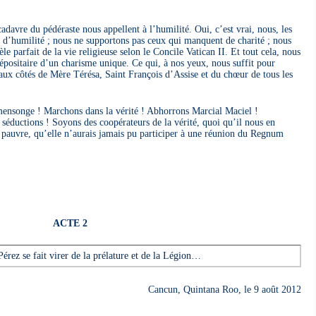
cadavre du pédéraste nous appellent à l’humilité. Oui, c’est vrai, nous, les
d’humilité ; nous ne supportons pas ceux qui manquent de charité ; nous
e parfait de la vie religieuse selon le Concile Vatican II. Et tout cela, nous
épositaire d’un charisme unique. Ce qui, à nos yeux, nous suffit pour
 aux côtés de Mère Térésa, Saint François d’Assise et du chœur de tous les
ensonge ! Marchons dans la vérité ! Abhorrons Marcial Maciel !
 séductions ! Soyons des coopérateurs de la vérité, quoi qu’il nous en
 pauvre, qu’elle n’aurais jamais pu participer à une réunion du Regnum
ACTE 2
érez se fait virer de la prélature et de la Légion…
Cancun, Quintana Roo, le 9 août 2012