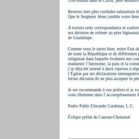
Très estimé dans le Christ, père Rodolfo
Recevez mes plus cordiales salutations l
Que le Seigneur Jésus comble votre âme de
A travers cette correspondance et confo
ma décision de refuser au père légionna
de Guadalupe.
Comme vous le savez bien, notre Etat d
de toute la République et de différentes 
religieuse dans laquelle évoluent nos com
maintenir l’harmonie, la paix et la comm
j’ai déjà été amené à deux reprises à r
l’Église par ses déclarations intempestiv
ferme décision de ne plus accepter le p
Je me recommande à vos prières et je vou
vous illuminer dans l’accomplissement de
Pedro Pablo Elizondo Cardenas, L.C.
Évêque prélat de Cancun-Chetumal