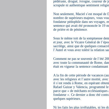
pédéraste, drogué, ivrogne, coureur de 
scrupule ni authentique sentiment relig
Non seulement, Maciel s’est moqué de Di
nombre de supérieurs majeurs, vous vou
fondateur pédophile dans ses voyages, en 
sentence qui avait été prononcée le 19 ma
de prière et de pénitence.
Sous le même toit de la somptueuse deme
et jour, avec le Vicaire Général de l’épo
sacrilège, ainsi que de quelques consacré
l’Autel et vous avez toléré la relation s
Comment ne pas se souvenir de l’été 20
avec toute la communauté de Rome, dans
était en vigueur la sentence condamnant l
A la fin de cette période de vacances (a
avec les religieux et l’autre moitié, av
il s’est rendu à Rome, en espérant obteni
Rafael Guizar y Valencia, programmé le 
parce que « de méchants ecclésiastiques 
fondateur ». Ce dernier a donc été contr
quelques supérieurs.
Ni les faits les plus irréfutables, ni le