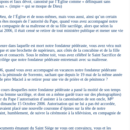
jupons et faux dévot, canonisé par l’Église comme « délinquant sans
ieux ». (impie = qui se moque de Dieu)
eu, de l’Église et de nous-mêmes, mais vous aussi, ainsi qu’un certain
s êtes moqués de l’autorité du Pape, quand vous avez accompagné notre
compagnie de sa maîtresse et de sa fille sacrilège, alors que selon la
i 2006, il était censé se retirer de tout ministère publique et mener une vie
ure dans laquelle est mort notre fondateur pédéraste, vous avez vécu nuit
que et une brochette de supérieurs, aux côtés de la concubine et de la fille
es et consacrés. Sous le même toit, vous avez célébré le Saint Sacrifice de
acrilège que notre fondateur pédéraste entretenait avec sa maîtresse.
06, quand vous avez accompagné en vacances notre fondateur pédéraste
 la péninsule de Sorrento, sachant que depuis le 19 mai de la même année
e père Maciel à se retirer pour une vie de prière et de pénitence ?
u cours desquelles notre fondateur pédéraste a passé la moitié de son temps
ec sa femme sacrilège, et dont on a même gardé trace sur des photographies)
gr
r du Pape l’autorisation d’assister à la canonisation de son oncle, M
dimanche 15 Octobre 2006. Autorisation qui ne lui a pas été accordée,
avaient placé une nouvelle couronne d’épines sur la tête de notre
aint, humblement, de suivre la cérémonie à la télévision, en compagnie de
s documents émanant du Saint Siège ne vous ont convaincu, vous et les