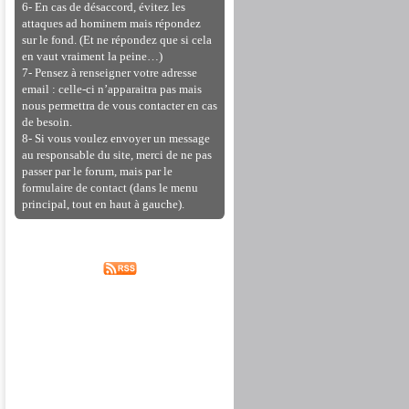
6- En cas de désaccord, évitez les
attaques ad hominem mais répondez
sur le fond. (Et ne répondez que si cela
en vaut vraiment la peine…)
7- Pensez à renseigner votre adresse
email : celle-ci n’apparaitra pas mais
nous permettra de vous contacter en cas
de besoin.
8- Si vous voulez envoyer un message
au responsable du site, merci de ne pas
passer par le forum, mais par le
formulaire de contact (dans le menu
principal, tout en haut à gauche).