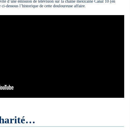
nvité d’une émission de télévision sur la chaîne mexicaine Canal 10 (en
ci-dessous l’historique de cette douloureuse affaire.
charité…