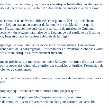
u’au bout, parce qu’on y voit les caractéristiques habituelles des dérives de
yable du père Pablo, qui se fait expulser de la congrégation après y avoir
Une émission de télévision, diffusée en septembre 2011 sur une chaine
e la Légion étaient au courant de la double vie de Maciel… et qu’ils
ge (Travaillant comme curé dans le territoire de mission de Quintana
étaché » du système totalitaire de la Légion, ce qui explique qu’il ait pu
le, bien sûr, dans les centres habituels de la Légion.)
eportage, le père Pablo a décidé de sortir de son silence. Une décision
ment banni de la congrégation. Les techniques d’exclusion n’ont pas évolué
ité » toute critique est formellement interdite.
éments précieux, qui montrent comment la Légion continue d’utiliser cette
ur protéger des criminels, étouffer des scandales et justifier l’expulsion de
oblèmes de consciences.
oit notamment la perversité d’un évêque qui envoie de violentes invectives au
ules.
moignage (qui corrobore tant d’autres témoignages) que :
cine, et il n’est pas possible d’espérer une réforme sérieuse.
ion de critiquer… sont des armes redoutables pour former une véritable