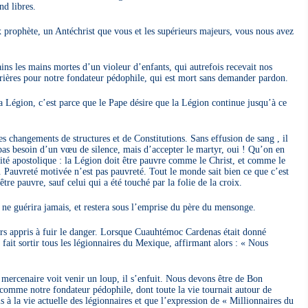
nd libres.
x prophète, un Antéchrist que vous et les supérieurs majeurs, vous nous avez
ns les mains mortes d’un violeur d’enfants, qui autrefois recevait nos
rières pour notre fondateur pédophile, qui est mort sans demander pardon.
la Légion, c’est parce que le Pape désire que la Légion continue jusqu’à ce
s changements de structures et de Constitutions. Sans effusion de sang , il
as besoin d’un vœu de silence, mais d’accepter le martyr, oui ! Qu’on en
acité apostolique : la Légion doit être pauvre comme le Christ, et comme le
s. Pauvreté motivée n’est pas pauvreté. Tout le monde sait bien ce que c’est
tre pauvre, sauf celui qui a été touché par la folie de la croix.
 ne guérira jamais, et restera sous l’emprise du père du mensonge.
rs appris à fuir le danger. Lorsque Cuauhtémoc Cardenas était donné
 fait sortir tous les légionnaires du Mexique, affirmant alors : « Nous
mercenaire voit venir un loup, il s’enfuit. Nous devons être de Bon
s comme notre fondateur pédophile, dont toute la vie tournait autour de
is à la vie actuelle des légionnaires et que l’expression de « Millionnaires du