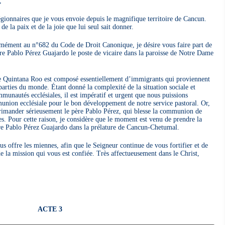
,
égionnaires que je vous envoie depuis le magnifique territoire de Cancun.
 la paix et de la joie que lui seul sait donner.
rmément au n°682 du Code de Droit Canonique, je désire vous faire part de
ire Pablo Pérez Guajardo le poste de vicaire dans la paroisse de Notre Dame
e Quintana Roo est composé essentiellement d’immigrants qui proviennent
parties du monde. Étant donné la complexité de la situation sociale et
munautés ecclésiales, il est impératif et urgent que nous puissions
union ecclésiale pour le bon développement de notre service pastoral. Or,
éprimander sérieusement le père Pablo Pérez, qui blesse la communion de
es. Pour cette raison, je considère que le moment est venu de prendre la
ère Pablo Pérez Guajardo dans la prélature de Cancun-Chetumal.
s offre les miennes, afin que le Seigneur continue de vous fortifier et de
 la mission qui vous est confiée. Très affectueusement dans le Christ,
ACTE 3