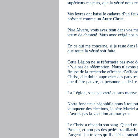
supérieurs majeurs, que la vérité nous re
Vos lèvres ont baisé le cadavre d’un fau
présenté comme un Autre Christ.
Père Alvaro, vous avez tenu dans vos mai
vœux de chasteté. Vous avez exigé nos p
En ce qui me concerne, si je reste dans 
que toute la vérité soit faite.
Cette Légion ne se réformera pas avec de
n’y a pas de rédemption. Nous n’avons p
finisse de la recherche effrénée d’effic
Christ, elle doit s’approcher des pauvre
que d’être pauvre, et personne ne désire ê
La Légion, sans pauvreté et sans martyr,
Notre fondateur pédophile nous à toujou
vainqueur des élections, le père Maciel a
n’avons pas la vocation au martyr ».
Le Christ a répandu son sang. Quand un 
Pasteur, et non pas des pédés trouillard
l’argent. Un travers qu’il a hélas transm