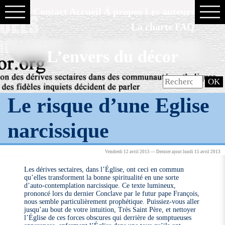
Contact
Accueil
À propos
Les auteurs
La charte
FAQ
L’envers du décor
Le risque d’une Eglise
narcissique
Vendredi 12 avril 2013 — Dernier ajout lundi 15 avril 2013
Les dérives sectaires, dans l’Église, ont ceci en commun
qu’elles transforment la bonne spiritualité en une sorte
d’auto-contemplation narcissique. Ce texte lumineux,
prononcé lors du dernier Conclave par le futur pape François,
nous semble particulièrement prophétique. Puissiez-vous aller
jusqu’au bout de votre intuition, Très Saint Père, et nettoyer
l’Église de ces forces obscures qui derrière de somptueuses