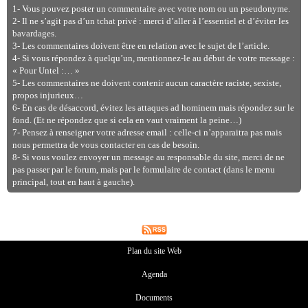
1- Vous pouvez poster un commentaire avec votre nom ou un pseudonyme.
2- Il ne s’agit pas d’un tchat privé : merci d’aller à l’essentiel et d’éviter les
bavardages.
3- Les commentaires doivent être en relation avec le sujet de l’article.
4- Si vous répondez à quelqu’un, mentionnez-le au début de votre message :
« Pour Untel :… »
5- Les commentaires ne doivent contenir aucun caractère raciste, sexiste,
propos injurieux…
6- En cas de désaccord, évitez les attaques ad hominem mais répondez sur le
fond. (Et ne répondez que si cela en vaut vraiment la peine…)
7- Pensez à renseigner votre adresse email : celle-ci n’apparaitra pas mais
nous permettra de vous contacter en cas de besoin.
8- Si vous voulez envoyer un message au responsable du site, merci de ne
pas passer par le forum, mais par le formulaire de contact (dans le menu
principal, tout en haut à gauche).
Plan du site Web
Agenda
Documents