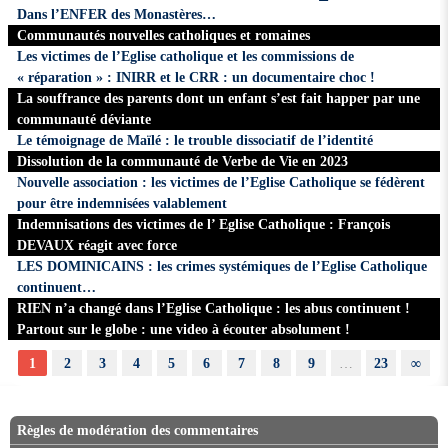
Dans l’ENFER des Monastères…
Communautés nouvelles catholiques et romaines
Les victimes de l’Eglise catholique et les commissions de
« réparation » : INIRR et le CRR : un documentaire choc !
La souffrance des parents dont un enfant s’est fait happer par une
communauté déviante
Le témoignage de Maïlé : le trouble dissociatif de l’identité
Dissolution de la communauté de Verbe de Vie en 2023
Nouvelle association : les victimes de l’Eglise Catholique se fédèrent
pour être indemnisées valablement
Indemnisations des victimes de l’ Eglise Catholique : François
DEVAUX réagit avec force
LES DOMINICAINS : les crimes systémiques de l’Eglise Catholique
continuent…
RIEN n’a changé dans l’Eglise Catholique : les abus continuent !
Partout sur le globe : une video à écouter absolument !
1
2
3
4
5
6
7
8
9
…
23
∞
Règles de modération des commentaires