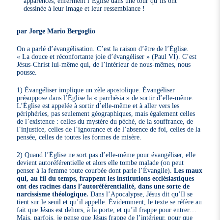
apparences, enferment l’Église dans une tour qu’ils ont
dessinée à leur image et leur ressemblance !
par Jorge Mario Bergoglio
On a parlé d’évangélisation. C’est la raison d’être de l’Église.
« La douce et réconfortante joie d’évangéliser » (Paul VI). C’est
Jésus-Christ lui-même qui, de l’intérieur de nous-mêmes, nous
pousse.
1) Évangéliser implique un zèle apostolique. Évangéliser
présuppose dans l’Église la « parrhésia » de sortir d’elle-même.
L’Église est appelée à sortir d’elle-même et à aller vers les
périphéries, pas seulement géographiques, mais également celles
de l’existence : celles du mystère du péché, de la souffrance, de
l’injustice, celles de l’ignorance et de l’absence de foi, celles de la
pensée, celles de toutes les formes de misère.
2) Quand l’Église ne sort pas d’elle-même pour évangéliser, elle
devient autoréférentielle et alors elle tombe malade (on peut
penser à la femme toute courbée dont parle l’Évangile).
Les maux
qui, au fil du temps, frappent les institutions ecclésiastiques
ont des racines dans l’autoréférentialité, dans une sorte de
narcissisme théologique.
Dans l’Apocalypse, Jésus dit qu’Il se
tient sur le seuil et qu’il appelle. Évidemment, le texte se réfère au
fait que Jésus est dehors, à la porte, et qu’il frappe pour entrer…
Mais, parfois, je pense que Jésus frappe de l’intérieur, pour que