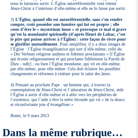
nous le laissions sortir. L’Église autoréférentielle veut retenir
Jésus-Christ à l’intérieur d’elle-même et elle ne le laisse pas sortir.
3)
L’Église, quand elle est autoréférentielle, sans s’en rendre
compte, croit posséder une lumière qui lui est propre ; elle
cesse d’être le « mysterium lunæ » et provoque ce mal si grave
qu’est la mondanité spirituelle (d’après Henri de Lubac, c’est
le pire qui puisse arriver à l’Église) : cette façon de vivre pour
se glorifier mutuellement.
Pour simplifier, il y a deux images de
l’Église : l’Église évangélisatrice qui sort d’elle-même, celle du
« Dei Verbum religiose audiens et fidenter proclamans » [l’Église
qui écoute religieusement et qui proclame fidèlement la Parole de
Dieu - ndlr] ; ou bien l’Église mondaine, qui vit en elle-même,
par elle-même, pour elle-même. Cela doit éclairer les possibles
changements et réformes à réaliser pour le salut des âmes.
4) Pensant au prochain Pape : un homme qui, à travers la
contemplation de Jésus-Christ et l’adoration de Jésus-Christ, aide
l’Église à sortir d’elle-même et à aller vers les périphéries de
l’existence, qui l’aide à être la mère féconde qui vit « de la douce
et réconfortante joie d’évangéliser ».
Rome, le 9 mars 2013
Dans la même rubrique…