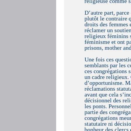
religieuse comme sa
D’autre part, parce
plutôt le contraire
droits des femmes e
réclamer un soutien
religieux féminins 
féminisme et ont pa
prisons, mother and
Une fois ces questi
semblants par les c
ces congrégations s
un cadre religieux. 
d’opportunisme. Ma
réclamations statuta
avant que cela s’in
décisionnel des reli
les ponts. Personne
partie des congréga
congrégations meur
statutaire ni décisi
bonheur des clercs 