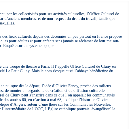
u par les collectivités pour ses activités culturelles, l’Office Culturel de
par d’anciens membres, et de non-respect du droit du travail, tandis que
sexuelles.
ns des lieux culturels depuis des décennies un peu partout en France propose
tiques pour adultes et pour enfants sans jamais se réclamer de leur maison-
). Enquête sur un système opaque.
une troupe de théâtre à Paris. Il l’appelle Office Culturel de Cluny en
elé Le Petit Cluny. Mais le nom évoque aussi l’abbaye bénédictine du
ine puisque dès le départ, l’idée d’Olivier Fenoy, proche des milieux
 est de monter un organisme de création et de diffusion culturelle
urel de Cluny peut s’inscrire dans ce que l’on appelait les communautés
ir des années 60, en réaction à mai 68, explique l’historien Olivier
olique d’Angers, auteur d’une thèse sur les Communautés Nouvelles.
r l’intermédiaire de l’OCC, l’Église catholique pouvait ‘évangéliser’ le