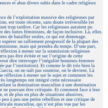
ences et abus divers subis dans le cadre religieux
nce de l’exploitation massive des religieuses par
ine, est toute récente, sans doute irréversible (et
ant trop tardive. Car les religieuses auraient pu
t des luttes féministes, de façon inclusive. Là, elles
ntes de batailler seules, ce qui est dommage.
 espérer un ralliement progressif de la plupart des
éminisme, mais qui prendra du temps. D’une part,
 réflexion à mener sur la soumission religieuse
ra pas être évitée et sur l’origine de cette
 veut dire interroger l’inégalité hommes-femmes
e par l’institution). Et comme le dit très bien la
rcia, on ne naît pas soumise, on le devient. Là
une réflexion à mener sur le sujet et comment les
très longtemps ont intégré cette nécessaire
milant la domination masculine à une domination
nt ne pouvant être critiquée. Et comment face à leur
, et de plus en plus de situations abusives,
 peu à peu une petite rébellion et une critique de
éricale masculine, qui n’est plus vue par les