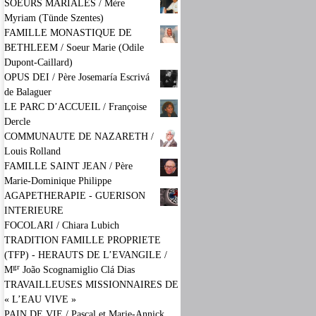
SOEURS MARIALES / Mère
Myriam (Tünde Szentes)
FAMILLE MONASTIQUE DE
BETHLEEM / Soeur Marie (Odile
Dupont-Caillard)
OPUS DEI / Père Josemaría Escrivá
de Balaguer
LE PARC D’ACCUEIL / Françoise
Dercle
COMMUNAUTE DE NAZARETH /
Louis Rolland
FAMILLE SAINT JEAN / Père
Marie-Dominique Philippe
AGAPETHERAPIE - GUERISON
INTERIEURE
FOCOLARI / Chiara Lubich
TRADITION FAMILLE PROPRIETE
(TFP) - HERAUTS DE L’EVANGILE /
gr
M
João Scognamiglio Clá Dias
TRAVAILLEUSES MISSIONNAIRES DE
« L’EAU VIVE »
PAIN DE VIE / Pascal et Marie-Annick