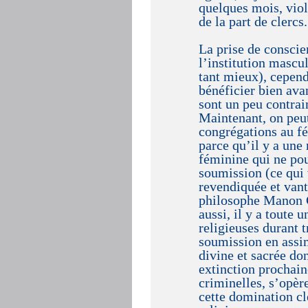
quelques mois, viol
de la part de clercs.
La prise de conscie
l’institution mascul
tant mieux), cepend
bénéficier bien avan
sont un peu contrai
Maintenant, on peut
congrégations au f
parce qu’il y a une
féminine qui ne pour
soumission (ce qui
revendiquée et vanté
philosophe Manon Ga
aussi, il y a toute 
religieuses durant 
soumission en assi
divine et sacrée do
extinction prochaine
criminelles, s’opère
cette domination cl