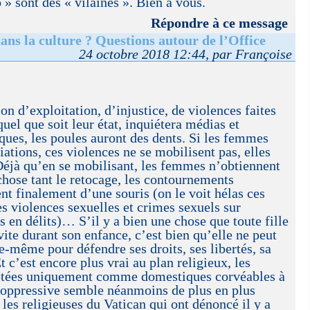
 » sont des « vilaines ». Bien à vous.
Répondre à ce message
dans la culture ? Questions autour de l’Office
24 octobre 2018 12:44, par Françoise
ion d’exploitation, d’injustice, de violences faites
uel que soit leur état, inquiétera médias et
iques, les poules auront des dents. Si les femmes
iations, ces violences ne se mobilisent pas, elles
Déjà qu’en se mobilisant, les femmes n’obtiennent
hose tant le retocage, les contournements
ent finalement d’une souris (on le voit hélas ces
es violences sexuelles et crimes sexuels sur
s en délits)… S’il y a bien une chose que toute fille
te durant son enfance, c’est bien qu’elle ne peut
e-même pour défendre ses droits, ses libertés, sa
Et c’est encore plus vrai au plan religieux, les
tées uniquement comme domestiques corvéables à
 oppressive semble néanmoins de plus en plus
s les religieuses du Vatican qui ont dénoncé il y a