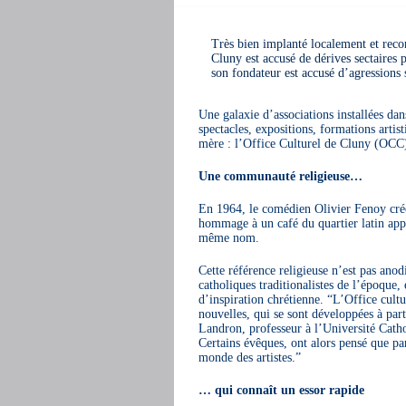
Très bien implanté localement et reconn
Cluny est accusé de dérives sectaires 
son fondateur est accusé d’agressions 
Une galaxie d’associations installées da
spectacles, expositions, formations artis
mère : l’Office Culturel de Cluny (OCC
Une communauté religieuse…
En 1964, le comédien Olivier Fenoy crée 
hommage à un café du quartier latin app
même nom.
Cette référence religieuse n’est pas anod
catholiques traditionalistes de l’époque,
d’inspiration chrétienne. “L’Office cult
nouvelles, qui se sont développées à part
Landron, professeur à l’Université Cath
Certains évêques, ont alors pensé que pa
monde des artistes.”
… qui connaît un essor rapide