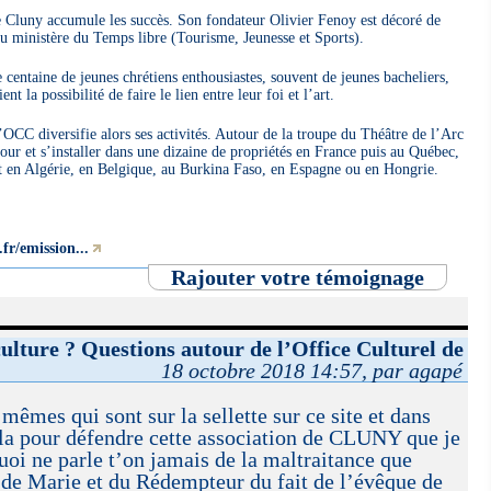
e Cluny accumule les succès. Son fondateur Olivier Fenoy est décoré de
 au ministère du Temps libre (Tourisme, Jeunesse et Sports).
 centaine de jeunes chrétiens enthousiastes, souvent de jeunes bacheliers,
nt la possibilité de faire le lien entre leur foi et l’art.
CC diversifie alors ses activités. Autour de la troupe du Théâtre de l’Arc
 jour et s’installer dans une dizaine de propriétés en France puis au Québec,
t en Algérie, en Belgique, au Burkina Faso, en Espagne ou en Hongrie.
fr/emission...
Rajouter votre témoignage
culture ? Questions autour de l’Office Culturel de
18 octobre 2018 14:57, par agapé
mêmes qui sont sur la sellette sur ce site et dans
ela pour défendre cette association de CLUNY que je
oi ne parle t’on jamais de la maltraitance que
s de Marie et du Rédempteur du fait de l’évêque de