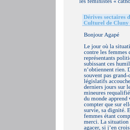
les féministes « catho
Dérives sectaires 
Culturel de Cluny
Bonjour Agapé
Le jour où la situat
contre les femmes q
représentants polit
subissant ces humil
n’obtiennent rien. 
souvent pas grand-c
législatifs accouch
derniers jours sur l
mineures requalifié
du monde apprend vi
compter que sur ell
survie, sa dignité. 
femmes étant comp
merci. La situation
agacer, si j’en croi