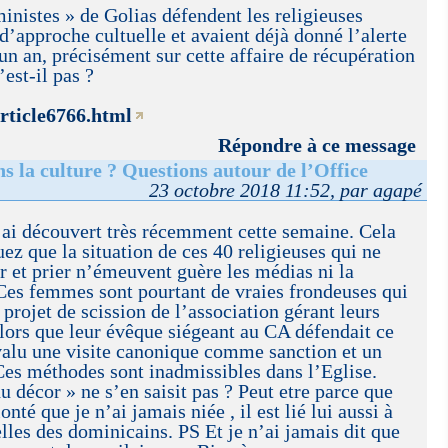
ministes » de Golias défendent les religieuses
’approche cultuelle et avaient déjà donné l’alerte
a un an, précisément sur cette affaire de récupération
est-il pas ?
article6766.html
Répondre à ce message
ns la culture ? Questions autour de l’Office
23 octobre 2018 11:52, par agapé
l’ai découvert très récemment cette semaine. Cela
ez que la situation de ces 40 religieuses qui ne
 et prier n’émeuvent guère les médias ni la
es femmes sont pourtant de vraies frondeuses qui
projet de scission de l’association gérant leurs
alors que leur évêque siégeant au CA défendait ce
 valu une visite canonique comme sanction et un
Ces méthodes sont inadmissibles dans l’Eglise.
u décor » ne s’en saisit pas ? Peut etre parce que
té que je n’ai jamais niée , il est lié lui aussi à
elles des dominicains. PS Et je n’ai jamais dit que