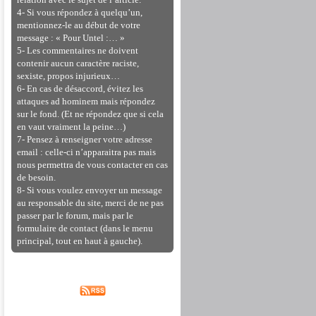
relation avec le sujet de l’article.
4- Si vous répondez à quelqu’un,
mentionnez-le au début de votre
message : « Pour Untel :… »
5- Les commentaires ne doivent
contenir aucun caractère raciste,
sexiste, propos injurieux…
6- En cas de désaccord, évitez les
attaques ad hominem mais répondez
sur le fond. (Et ne répondez que si cela
en vaut vraiment la peine…)
7- Pensez à renseigner votre adresse
email : celle-ci n’apparaitra pas mais
nous permettra de vous contacter en cas
de besoin.
8- Si vous voulez envoyer un message
au responsable du site, merci de ne pas
passer par le forum, mais par le
formulaire de contact (dans le menu
principal, tout en haut à gauche).