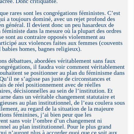
crée. Donc critiquable.
 que rares sont les congrégations féministes. C’est
 qui a toujours dominé, avec un rejet profond des
n général. Il devient donc un peu hasardeux de
 féministe dans la mesure où la plupart des ordres
se sont au contraire opposés violemment au
rticipé aux violences faites aux femmes (couvents
 babies homes, bagnes religieux).
ons débattues, abordées véritablement sans faux
ongrégations, il faudra voir comment véritablement
ouhaitent se positionner au plan du féminisme dans
Qu’il ne s’agisse pas juste de circonstances et
is de réel positionnement avec de réelles
ires, décisionnelles au sein de l’institution. Et
carne dans un véritable changement statutaire et
gieuses au plan institutionnel, de l’eau coulera sous
llement, au regard de la situation de la majeure
tions féminines, j’ai bien peur que les
ent sans voir l’ombre d’un changement ni
onnel au plan institutionnel. Pour le plus grand
qui n’auront plus à accorder quoi que ce soit aux