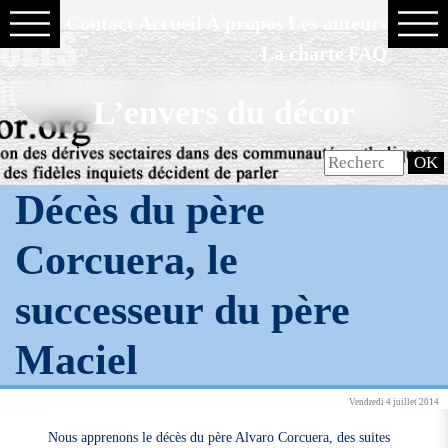
Contact
Accueil
À propos
Les auteurs
La charte
FAQ
L’envers du décor
Décès du père
Corcuera, le
successeur du père
Maciel
Vendredi 4 juillet 2014
Nous apprenons le décès du père Alvaro Corcuera, des suites