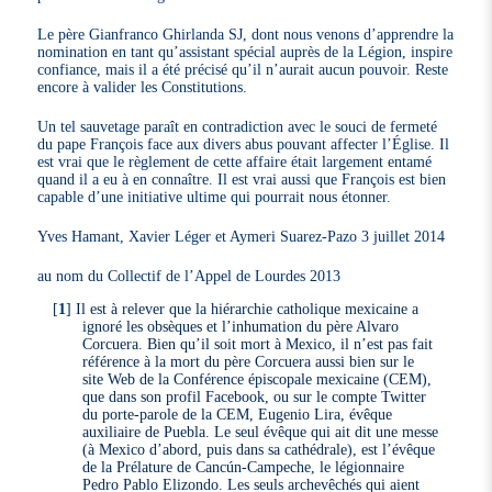
Le père Gianfranco Ghirlanda SJ, dont nous venons d’apprendre la
nomination en tant qu’assistant spécial auprès de la Légion, inspire
confiance, mais il a été précisé qu’il n’aurait aucun pouvoir. Reste
encore à valider les Constitutions.
Un tel sauvetage paraît en contradiction avec le souci de fermeté
du pape François face aux divers abus pouvant affecter l’Église. Il
est vrai que le règlement de cette affaire était largement entamé
quand il a eu à en connaître. Il est vrai aussi que François est bien
capable d’une initiative ultime qui pourrait nous étonner.
Yves Hamant, Xavier Léger et Aymeri Suarez-Pazo 3 juillet 2014
au nom du Collectif de l’Appel de Lourdes 2013
[
1
]
Il est à relever que la hiérarchie catholique mexicaine a
ignoré les obsèques et l’inhumation du père Alvaro
Corcuera. Bien qu’il soit mort à Mexico, il n’est pas fait
référence à la mort du père Corcuera aussi bien sur le
site Web de la Conférence épiscopale mexicaine (CEM),
que dans son profil Facebook, ou sur le compte Twitter
du porte-parole de la CEM, Eugenio Lira, évêque
auxiliaire de Puebla. Le seul évêque qui ait dit une messe
(à Mexico d’abord, puis dans sa cathédrale), est l’évêque
de la Prélature de Cancún-Campeche, le légionnaire
Pedro Pablo Elizondo. Les seuls archevêchés qui aient