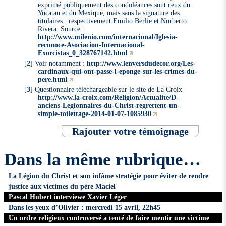
exprimé publiquement des condoléances sont ceux du
Yucatan et du Mexique, mais sans la signature des
titulaires : respectivement Emilio Berlie et Norberto
Rivera. Source :
http://www.milenio.com/internacional/Iglesia-
reconoce-Asociacion-Internacional-
Exorcistas_0_328767142.html
[
2
]
Voir notamment :
http://www.lenversdudecor.org/Les-
cardinaux-qui-ont-passe-l-eponge-sur-les-crimes-du-
pere.html
[
3
]
Questionnaire téléchargeable sur le site de La Croix
http://www.la-croix.com/Religion/Actualite/D-
anciens-Legionnaires-du-Christ-regrettent-un-
simple-toilettage-2014-01-07-1085930
Rajouter votre témoignage
Dans la même rubrique…
La Légion du Christ et son infâme stratégie pour éviter de rendre
justice aux victimes du père Maciel
Pascal Hubert interviewe Xavier Léger
Dans les yeux d’Olivier : mercredi 15 avril, 22h45
Un ordre religieux controversé a tenté de faire mentir une victime