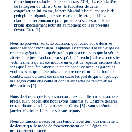
d’une longue maladie. De 2005 à mars 2014, il a été à la tête
de la Légion du Christ. C’est le fondateur de cette
congrégation lui-même, le père Marcial Maciel, coupable de
pédophilie, bigamie, inceste, escroquerie, etc., qui l’avait
clairement recommandé pour prendre sa succession. Nous
prions spécialement pour lui au moment où il se présente
devant Dieu
[
1
]
Nous ne pouvons, en cette occasion, que redire notre désarroi
devant les conditions dans lesquelles est intervenu le sauvetage de
cette congrégation marquée par les pires abus : sans que la vérité
ait été faite jusqu’au bout, sans qu’ait été rendu justice à toutes les
victimes, sans qu’ait été montré un esprit de repentir incontestable,
sans que l’enquête canonique ait été conduite avec les garanties
voulues, sans qu’ait été mise en œuvre une réforme de fond en
comble, sans qu’aient été mis en cause les prélats qui ont protégé
la Légion coûte que coûte et dont il est facile de retrouver les
déclarations
[
2
]
Nous déplorons que le questionnaire très détaillé, circonstancié et
précis, sur 9 pages, que nous avons transmis au Chapitre général
extraordinaire des Légionnaires du Christ
[
3
]
avant sa réunion de
janvier-février 2014 soit resté sans réponse.
Nous continuons à recevoir des témoignages qui nous permettent
de douter que le mode de fonctionnement de la Légion ait
profondément changé.