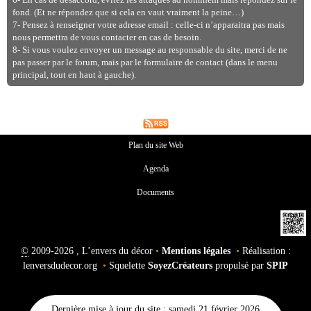
6- En cas de désaccord, évitez les attaques ad hominem mais répondez sur le
fond. (Et ne répondez que si cela en vaut vraiment la peine…)
7- Pensez à renseigner votre adresse email : celle-ci n’apparaitra pas mais
nous permettra de vous contacter en cas de besoin.
8- Si vous voulez envoyer un message au responsable du site, merci de ne
pas passer par le forum, mais par le formulaire de contact (dans le menu
principal, tout en haut à gauche).
Plan du site Web
Agenda
Documents
©
2009-2026 , L’envers du décor
•
Mentions légales
•
Réalisation :
lenversdudecor.org
•
Squelette
SoyezCréateurs
propulsé par
SPIP
Dernière mise à jour du site : samedi 21 février 2026