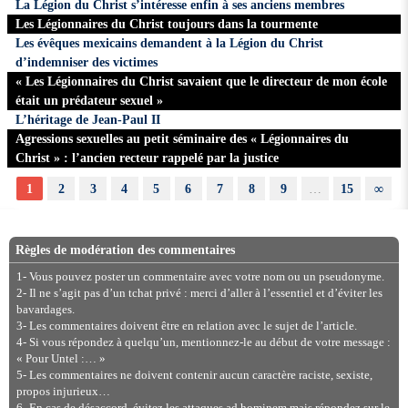
La Légion du Christ s’intéresse enfin à ses anciens membres
Les Légionnaires du Christ toujours dans la tourmente
Les évêques mexicains demandent à la Légion du Christ
d’indemniser des victimes
« Les Légionnaires du Christ savaient que le directeur de mon école
était un prédateur sexuel »
L’héritage de Jean-Paul II
Agressions sexuelles au petit séminaire des « Légionnaires du
Christ » : l’ancien recteur rappelé par la justice
1
2
3
4
5
6
7
8
9
…
15
∞
Règles de modération des commentaires
1- Vous pouvez poster un commentaire avec votre nom ou un pseudonyme.
2- Il ne s’agit pas d’un tchat privé : merci d’aller à l’essentiel et d’éviter les
bavardages.
3- Les commentaires doivent être en relation avec le sujet de l’article.
4- Si vous répondez à quelqu’un, mentionnez-le au début de votre message :
« Pour Untel :… »
5- Les commentaires ne doivent contenir aucun caractère raciste, sexiste,
propos injurieux…