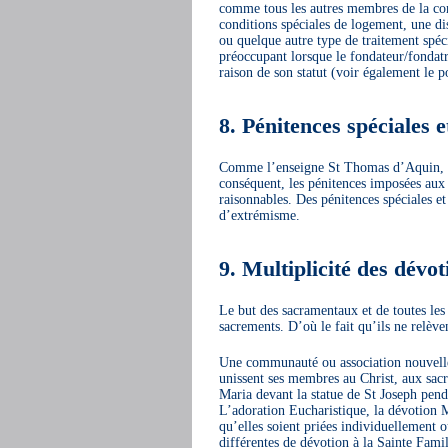
comme tous les autres membres de la com
conditions spéciales de logement, une 
ou quelque autre type de traitement spécia
préoccupant lorsque le fondateur/fondatr
raison de son statut (voir également le p
8. Pénitences spéciales 
Comme l’enseigne St Thomas d’Aquin, la 
conséquent, les pénitences imposées au
raisonnables. Des pénitences spéciales et
d’extrémisme.
9. Multiplicité des dévot
Le but des sacramentaux et de toutes les
sacrements. D’où le fait qu’ils ne relèven
Une communauté ou association nouvelle d
unissent ses membres au Christ, aux sacr
Maria devant la statue de St Joseph penda
L’adoration Eucharistique, la dévotion M
qu’elles soient priées individuellement 
différentes de dévotion à la Sainte Fami