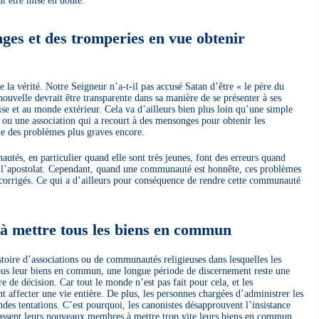
eut être mise en doute.
ges et des tromperies en vue obtenir
 la vérité. Notre Seigneur n’a-t-il pas accusé Satan d’être « le père du
velle devrait être transparente dans sa manière de se présenter à ses
se et au monde extérieur. Cela va d’ailleurs bien plus loin qu’une simple
u une association qui a recourt à des mensonges pour obtenir les
le des problèmes plus graves encore.
utés, en particulier quand elle sont très jeunes, font des erreurs quand
ns l’apostolat. Cependant, quand une communauté est honnête, ces problèmes
 corrigés. Ce qui a d’ailleurs pour conséquence de rendre cette communauté
 à mettre tous les biens en commun
toire d’associations ou de communautés religieuses dans lesquelles les
ous leur biens en commun, une longue période de discernement reste une
e de décision. Car tout le monde n’est pas fait pour cela, et les
t affecter une vie entière. De plus, les personnes chargées d’administrer les
es tentations. C’est pourquoi, les canonistes désapprouvent l’insistance
ussent leurs nouveaux membres à mettre trop vite leurs biens en commun.