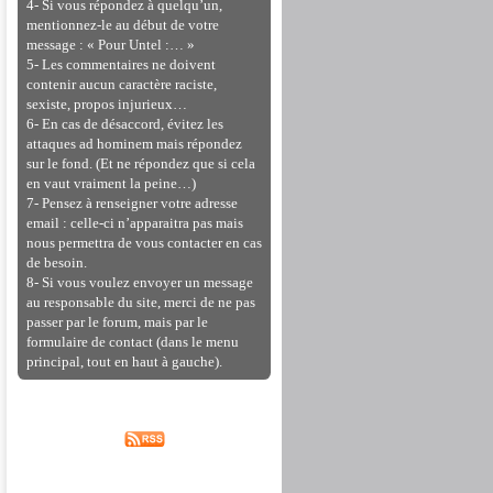
4- Si vous répondez à quelqu’un,
mentionnez-le au début de votre
message : « Pour Untel :… »
5- Les commentaires ne doivent
contenir aucun caractère raciste,
sexiste, propos injurieux…
6- En cas de désaccord, évitez les
attaques ad hominem mais répondez
sur le fond. (Et ne répondez que si cela
en vaut vraiment la peine…)
7- Pensez à renseigner votre adresse
email : celle-ci n’apparaitra pas mais
nous permettra de vous contacter en cas
de besoin.
8- Si vous voulez envoyer un message
au responsable du site, merci de ne pas
passer par le forum, mais par le
formulaire de contact (dans le menu
principal, tout en haut à gauche).