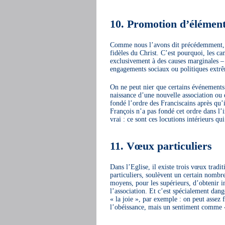
10. Promotion d’éléments
Comme nous l’avons dit précédemment, ch
fidèles du Christ. C’est pourquoi, les c
exclusivement à des causes marginales – q
engagements sociaux ou politiques extrê
On ne peut nier que certains événements e
naissance d’une nouvelle association ou 
fondé l’ordre des Franciscains après qu’
François n’a pas fondé cet ordre dans l’i
vrai : ce sont ces locutions intérieurs qu
11. Vœux particuliers
Dans l’Eglise, il existe trois vœux tradi
particuliers, soulèvent un certain nombr
moyens, pour les supérieurs, d’obtenir
l’association. Et c’est spécialement dang
« la joie », par exemple : on peut assez 
l’obéissance, mais un sentiment comme « 