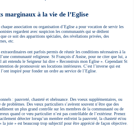
 marginaux à la vie de l’Eglise
aque association ou organisation d’Eglise a pour vocation de servir les
anonistes regardent avec suspicion les communautés qui se dédient
ue ce soit des apparitions spéciales, des révélations privées, des
mes, etc.
xtraordinaires ont parfois permis de réunir les conditions nécessaires à la
d’une communauté religieuse. St François d’Assise, pour ne citer que lui, a
il ait entendu le Seigneur lui dire « Reconstruis mon Eglise ». Cependant St
ntention de promouvoir ses locutions intérieures. C’est l’inverse qui est
i l’ont inspiré pour fonder un ordre au service de l’Eglise.
tionnels : pauvreté, chasteté et obéissance. Des voeux supplémentaires, ou
e de problèmes. Des vœux particuliers s’avèrent souvent n’être que des
 indûment un plus grand contrôle sur les membres de la communauté ou de
ereux quand ce vœu particulier n’est pas contrôlable de l’extérieur. Prenez
facilement détecter lorsqu’un membre enfreint la pauvreté, la chasteté et/ou
la joie » est beaucoup trop subjectif pour être apprécié de façon objective.