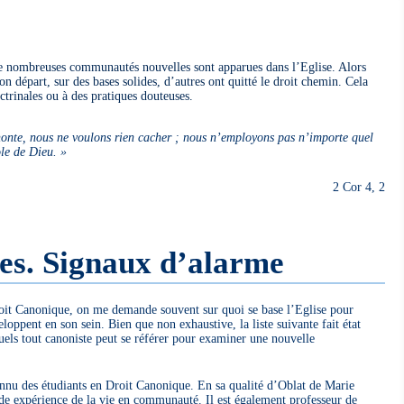
de nombreuses communautés nouvelles sont apparues dans l’Eglise. Alors
n départ, sur des bases solides, d’autres ont quitté le droit chemin. Cela
trinales ou à des pratiques douteuses.
nte, nous ne voulons rien cacher ; nous n’employons pas n’importe quel
ole de Dieu. »
2 Cor 4, 2
es. Signaux d’alarme
Droit Canonique, on me demande souvent sur quoi se base l’Eglise pour
oppent en son sein. Bien que non exhaustive, la liste suivante fait état
els tout canoniste peut se référer pour examiner une nouvelle
onnu des étudiants en Droit Canonique. En sa qualité d’Oblat de Marie
de expérience de la vie en communauté. Il est également professeur de