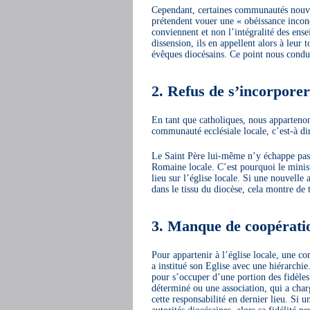
Cependant, certaines communautés nouvell
prétendent vouer une « obéissance incond
conviennent et non l’intégralité des ense
dissension, ils en appellent alors à leur 
évêques diocésains. Ce point nous condu
2. Refus de s’incorporer 
En tant que catholiques, nous appartenon
communauté ecclésiale locale, c’est-à dir
Le Saint Père lui-même n’y échappe pas. 
Romaine locale. C’est pourquoi le minist
lieu sur l’église locale. Si une nouvell
dans le tissu du diocèse, cela montre de
3. Manque de coopération
Pour appartenir à l’église locale, une co
a institué son Eglise avec une hiérarchie
pour s’occuper d’une portion des fidèles
déterminé ou une association, qui a cha
cette responsabilité en dernier lieu. Si 