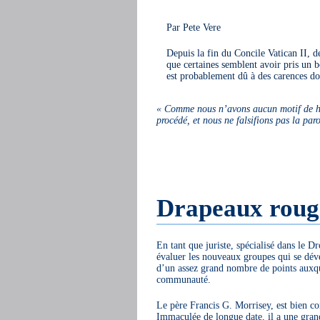
Par Pete Vere
Depuis la fin du Concile Vatican II, 
que certaines semblent avoir pris un bo
est probablement dû à des carences doc
« Comme nous n’avons aucun motif de ho
procédé, et nous ne falsifions pas la par
Drapeaux roug
En tant que juriste, spécialisé dans le 
évaluer les nouveaux groupes qui se dével
d’un assez grand nombre de points auxqu
communauté.
Le père Francis G. Morrisey, est bien c
Immaculée de longue date, il a une gran