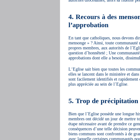
autorités diocésaines, alors sa fidélité p
4. Recours à des menson
l’approbation
En tant que catholiques, nous devons dire
mensonge » ? Ainsi, toute communauté nou
propres membres, aux autorités de l’Egli
question d’honnêteté ; Une communauté o
approbations dont elle a besoin, dissimu
L‘Eglise sait bien que toutes les communa
elles se lancent dans le ministère et da
sont facilement identifiés et rapidement
plus appréciée au sein de l’Eglise.
5. Trop de précipitation
Bien que l’Eglise possède une longue his
membres ont décidé un jour de mettre t
étape nécessaire avant de prendre ce genr
conséquences d’une telle décision peuven
biens communs sont confrontés à de grand
avec laquelle certaines communautés po