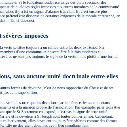
munauté. Si le fondateur/fondatrice exige des plats spéciaux, des
dispense de quelques règles imposées aux autres membres de la communauté
l, alors il y a ici un signal d’alarme très clair. Et c’est encore plus
ice prétend être dispensé de certaines exigences de la morale chrétienne, en
oint n°15, ci-dessous).
et sévères imposées
vertu se situe toujours à un milieu entre les deux extrêmes. Par
x membres d’une communauté doivent être à la fois modérées et
 sévères ne sont pas toujours le signe de la vertu, mais plutôt d’une forme
ions, sans aucune unité doctrinale entre elles
 autres formes de dévotion, c’est de nous rapprocher du Christ et de ses
t pas de la superstition.
evrait s’assurer que les dévotions particulières et les sacramentaux
ements et à la mission propre de l’association. Par exemple, prier trois Ave
nt que le St Sacrement est exposé, n’est pas le signe de cette unité.
ariale et la dévotion à St Joseph sont toutes bonnes en soi. Cependant,
ou collectivement, elles devraient toujours être offertes comme des formes
lle. Elle ne devraient donc pas avoir lieu simultanément.