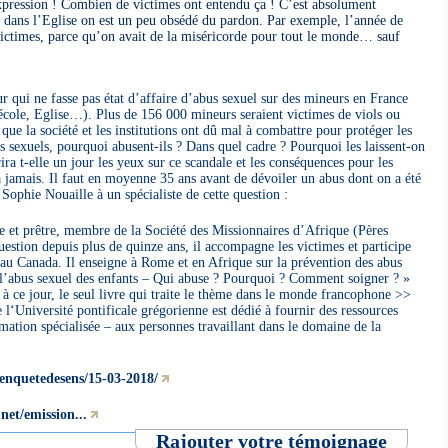
xpression ! Combien de victimes ont entendu ça ! C’est absolument
 dans l’Eglise on est un peu obsédé du pardon. Par exemple, l’année de
 victimes, parce qu’on avait de la miséricorde pour tout le monde… sauf
r qui ne fasse pas état d’affaire d’abus sexuel sur des mineurs en France
école, Eglise…). Plus de 156 000 mineurs seraient victimes de viols ou
que la société et les institutions ont dû mal à combattre pour protéger les
s sexuels, pourquoi abusent-ils ? Dans quel cadre ? Pourquoi les laissent-on
ira t-elle un jour les yeux sur ce scandale et les conséquences pour les
 à jamais. Il faut en moyenne 35 ans avant de dévoiler un abus dont on a été
Sophie Nouaille à un spécialiste de cette question :
e et prêtre, membre de la Société des Missionnaires d’Afrique (Pères
 question depuis plus de quinze ans, il accompagne les victimes et participe
 au Canada. Il enseigne à Rome et en Afrique sur la prévention des abus
e l’abus sexuel des enfants – Qui abuse ? Pourquoi ? Comment soigner ? »
à ce jour, le seul livre qui traite le thème dans le monde francophone >>
l‘Université pontificale grégorienne est dédié à fournir des ressources
ation spécialisée – aux personnes travaillant dans le domaine de la
/enquetedesens/15-03-2018/
net/emission...
Rajouter votre témoignage