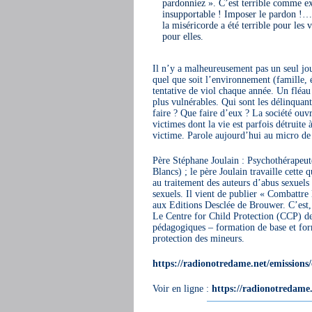
pardonniez ». C’est terrible comme e
insupportable ! Imposer le pardon !…
la miséricorde a été terrible pour les
pour elles.
Il n’y a malheureusement pas un seul jou
quel que soit l’environnement (famille, 
tentative de viol chaque année. Un fléau 
plus vulnérables. Qui sont les délinquant
faire ? Que faire d’eux ? La société ouvr
victimes dont la vie est parfois détruite
victime. Parole aujourd’hui au micro de 
Père Stéphane Joulain : Psychothérapeut
Blancs) ; le père Joulain travaille cette
au traitement des auteurs d’abus sexuels
sexuels. Il vient de publier « Combattr
aux Editions Desclée de Brouwer. C’est, 
Le Centre for Child Protection (CCP) de 
pédagogiques – formation de base et form
protection des mineurs.
https://radionotredame.net/emissions
Voir en ligne :
https://radionotredame.