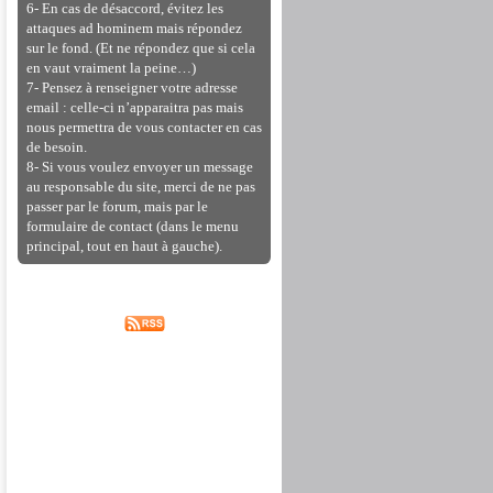
6- En cas de désaccord, évitez les
attaques ad hominem mais répondez
sur le fond. (Et ne répondez que si cela
en vaut vraiment la peine…)
7- Pensez à renseigner votre adresse
email : celle-ci n’apparaitra pas mais
nous permettra de vous contacter en cas
de besoin.
8- Si vous voulez envoyer un message
au responsable du site, merci de ne pas
passer par le forum, mais par le
formulaire de contact (dans le menu
principal, tout en haut à gauche).