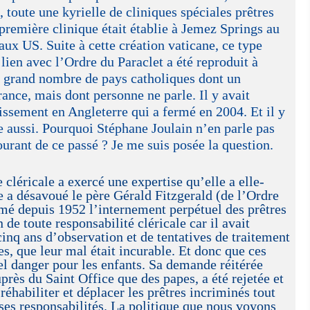
, toute une kyrielle de cliniques spéciales prêtres
première clinique était établie à Jemez Springs au
x US. Suite à cette création vaticane, ce type
lien avec l’Ordre du Paraclet a été reproduit à
n grand nombre de pays catholiques dont un
ance, mais dont personne ne parle. Il y avait
issement en Angleterre qui a fermé en 2004. Et il y
ie aussi. Pourquoi Stéphane Joulain n’en parle pas
courant de ce passé ? Je me suis posée la question.
e cléricale a exercé une expertise qu’elle a elle-
a désavoué le père Gérald Fitzgerald (de l’Ordre
amé depuis 1952 l’internement perpétuel des prêtres
 de toute responsabilité cléricale car il avait
cinq ans d’observation et de tentatives de traitement
es, que leur mal était incurable. Et donc que ces
l danger pour les enfants. Sa demande réitérée
près du Saint Office que des papes, a été rejetée et
 réhabiliter et déplacer les prêtres incriminés tout
 ses responsabilités. La politique que nous voyons