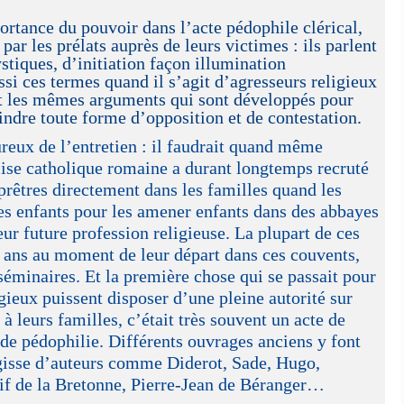
rtance du pouvoir dans l’acte pédophile clérical,
ar les prélats auprès de leurs victimes : ils parlent
stiques, d’initiation façon illumination
i ces termes quand il s’agit d’agresseurs religieux
nt les mêmes arguments qui sont développés pour
teindre toute forme d’opposition et de contestation.
reux de l’entretien : il faudrait quand même
lise catholique romaine a durant longtemps recruté
prêtres directement dans les familles quand les
des enfants pour les amener enfants dans des abbayes
eur future profession religieuse. La plupart de ces
9 ans au moment de leur départ dans ces couvents,
séminaires. Et la première chose qui se passait pour
igieux puissent disposer d’une pleine autorité sur
à leurs familles, c’était très souvent un acte de
 de pédophilie. Différents ouvrages anciens y font
agisse d’auteurs comme Diderot, Sade, Hugo,
tif de la Bretonne, Pierre-Jean de Béranger…