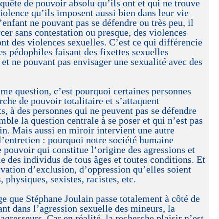
quête de pouvoir absolu qu’ils ont et qui ne trouve
violence qu’ils imposent aussi bien dans leur vie
enfant ne pouvant pas se défendre ou très peu, il
ercer sans contestation ou presque, des violences
ont des violences sexuelles. C’est ce qui différencie
es pédophiles faisant des fixettes sexuelles
 et ne pouvant pas envisager une sexualité avec des
mme question, c’est pourquoi certaines personnes
rche de pouvoir totalitaire et s’attaquent
ts, à des personnes qui ne peuvent pas se défendre
mble la question centrale à se poser et qui n’est pas
n. Mais aussi en miroir intervient une autre
l’entretien : pourquoi notre société humaine
e pouvoir qui constitue l’origine des agressions et
e des individus de tous âges et toutes conditions. Et
ivation d’exclusion, d’oppression qu’elles soient
, physiques, sexistes, racistes, etc.
 que Stéphane Joulain passe totalement à côté de
ant dans l’agression sexuelle des mineurs, la
 agresseurs. Car en réalité, la recherche plaisir n’est