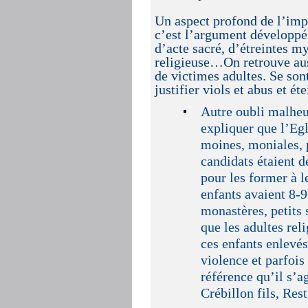
Un aspect profond de l’impo
c’est l’argument développé p
d’acte sacré, d’étreintes my
religieuse…On retrouve auss
de victimes adultes. Se so
justifier viols et abus et é
Autre oubli malheu
expliquer que l’Eg
moines, moniales, 
candidats étaient 
pour les former à l
enfants avaient 8-
monastères, petits 
que les adultes rel
ces enfants enlevés 
violence et parfois
référence qu’il s’
Crébillon fils, Res