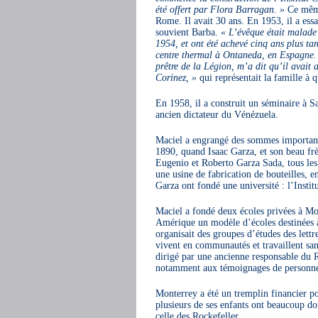
été offert par Flora Barragan. »
Ce même 
Rome. Il avait 30 ans. En 1953, il a es
souvient Barba.
« L’évêque était malade 
1954, et ont été achevé cinq ans plus ta
centre thermal à Ontaneda, en Espagne. 
prêtre de la Légion, m’a dit qu’il avait
Corinez, »
qui représentait la famille à q
En 1958, il a construit un séminaire à Sa
ancien dictateur du Vénézuela.
Maciel a engrangé des sommes important
1890, quand Isaac Garza, et son beau frè
Eugenio et Roberto Garza Sada, tous les 
une usine de fabrication de bouteilles, e
Garza ont fondé une université : l’Insti
Maciel a fondé deux écoles privées à Mont
Amérique un modèle d’écoles destinées à 
organisait des groupes d’études des lett
vivent en communautés et travaillent san
dirigé par une ancienne responsable du
notamment aux témoignages de personnes
Monterrey a été un tremplin financier p
plusieurs de ses enfants ont beaucoup do
celle des Rockefeller.