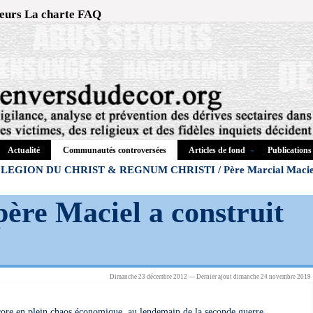
eurs
La charte
FAQ
Actualité
Articles de fond
Publications
Communautés controversées
LEGION DU CHRIST & REGNUM CHRISTI / Père Marcial Macie
ère Maciel a construit
Dimanche 23 décembre 2012 — Dernier ajout dimanche 24 novembre 2019
core en plein chaos économique, au lendemain de la seconde guerre