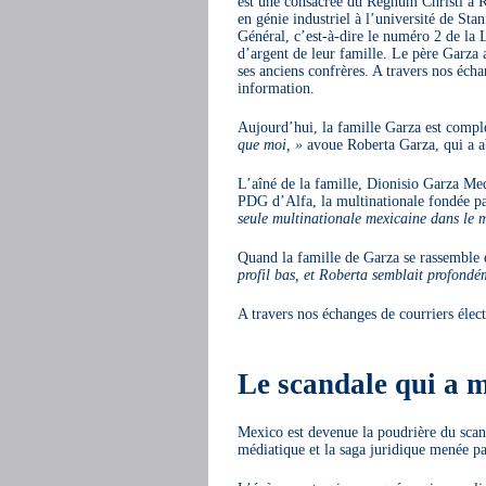
est une consacrée du Regnum Christi à 
en génie industriel à l’université de Stan
Général, c’est-à-dire le numéro 2 de la L
d’argent de leur famille. Le père Garza 
ses anciens confrères. A travers nos écha
information.
Aujourd’hui, la famille Garza est compl
que moi, »
avoue Roberta Garza, qui a ab
L’aîné de la famille, Dionisio Garza Me
PDG d’Alfa, la multinationale fondée par
seule multinationale mexicaine dans le m
Quand la famille de Garza se rassemble e
profil bas, et Roberta semblait profondé
A travers nos échanges de courriers élec
Le scandale qui a m
Mexico est devenue la poudrière du scand
médiatique et la saga juridique menée pa