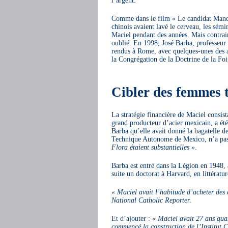
l’argent.
Comme dans le film « Le candidat Mandch
chinois avaient lavé le cerveau, les sémi
Maciel pendant des années. Mais contrai
oublié. En 1998, José Barba, professeur 
rendus à Rome, avec quelques-unes des a
la Congrégation de la Doctrine de la Foi,
Cibler des femmes t
La stratégie financière de Maciel consis
grand producteur d’acier mexicain, a été 
Barba qu’elle avait donné la bagatelle de
Technique Autonome de Mexico, n’a pas p
Flora étaient substantielles »
.
Barba est entré dans la Légion en 1948, à
suite un doctorat à Harvard, en littératu
« Maciel avait l’habitude d’acheter des 
National Catholic Reporter
.
Et d’ajouter :
« Maciel avait 27 ans quan
commencé la construction de l’Institut C