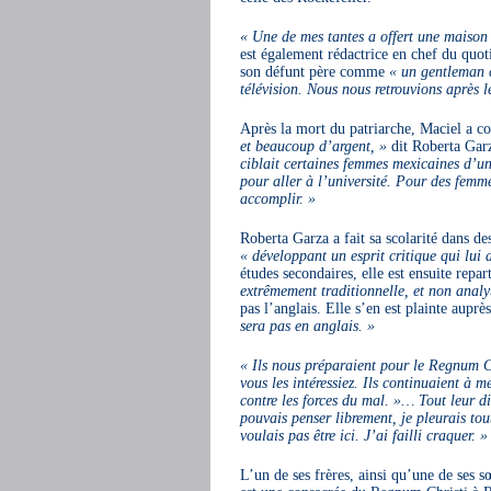
« Une de mes tantes a offert une maison
est également rédactrice en chef du quot
son défunt père comme
« un gentleman c
télévision. Nous nous retrouvions après l
Après la mort du patriarche, Maciel a co
et beaucoup d’argent, »
dit Roberta Garz
ciblait certaines femmes mexicaines d’une
pour aller à l’université. Pour des femme
accomplir. »
Roberta Garza a fait sa scolarité dans de
« développant un esprit critique qui lui
études secondaires, elle est ensuite repa
extrêmement traditionnelle, et non analy
pas l’anglais. Elle s’en est plainte auprè
sera pas en anglais. »
« Ils nous préparaient pour le Regnum Chr
vous les intéressiez. Ils continuaient à m
contre les forces du mal. »… Tout leur d
pouvais penser librement, je pleurais to
voulais pas être ici. J’ai failli craquer. »
L’un de ses frères, ainsi qu’une de ses 