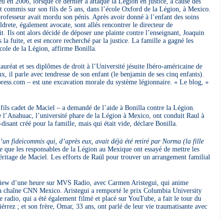
u en 2006, lorsque ce dernier a attaqué la Légion en justice, à cause des
it commis sur son fils de 5 ans, dans l’école Oxford de la Légion, à Mexico.
rofesseur avait mordu son pénis. Après avoir donné à l’enfant des soins
drete, également avocate, sont allés rencontrer le directeur de
it. Ils ont alors décidé de déposer une plainte contre l’enseignant, Joaquin
a fuite, et est encore recherché par la justice. La famille a gagné les
cole de la Légion, affirme Bonilla.
auréat et ses diplômes de droit à l’Université jésuite Ibéro-américaine de
, il parle avec tendresse de son enfant (le benjamin de ses cinq enfants).
press.com – est une excavation morale du système légionnaire. « Le blog, »
fils cadet de Maciel – a demandé de l’aide à Bonilla contre la Légion.
e l’Anahuac, l’université phare de la Légion à Mexico, ont conduit Raul à
isant créé pour la famille, mais qui était vide, déclare Bonilla.
n fideicommis qui, d’après eux, avait déjà été retiré par Norma (la fille
e que les responsables de la Légion au Mexique ont essayé de mettre les
héritage de Maciel. Les efforts de Raúl pour trouver un arrangement familial
rview d’une heure sur MVS Radio, avec Carmen Aristegui, qui anime
la chaîne CNN Mexico. Aristegui a remporté le prix Columbia University
dio, qui a été également filmé et placé sur YouTube, a fait le tour du
rrez ; et son frère, Omar, 33 ans, ont parlé de leur vie traumatisante avec