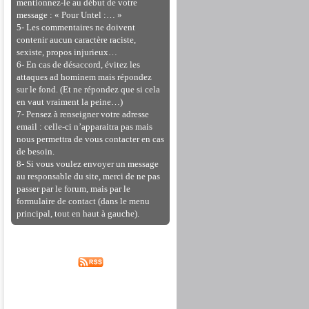
mentionnez-le au début de votre
message : « Pour Untel :… »
5- Les commentaires ne doivent
contenir aucun caractère raciste,
sexiste, propos injurieux…
6- En cas de désaccord, évitez les
attaques ad hominem mais répondez
sur le fond. (Et ne répondez que si cela
en vaut vraiment la peine…)
7- Pensez à renseigner votre adresse
email : celle-ci n’apparaitra pas mais
nous permettra de vous contacter en cas
de besoin.
8- Si vous voulez envoyer un message
au responsable du site, merci de ne pas
passer par le forum, mais par le
formulaire de contact (dans le menu
principal, tout en haut à gauche).