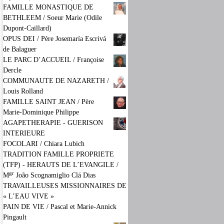
FAMILLE MONASTIQUE DE
BETHLEEM / Soeur Marie (Odile
Dupont-Caillard)
OPUS DEI / Père Josemaría Escrivá
de Balaguer
LE PARC D’ACCUEIL / Françoise
Dercle
COMMUNAUTE DE NAZARETH /
Louis Rolland
FAMILLE SAINT JEAN / Père
Marie-Dominique Philippe
AGAPETHERAPIE - GUERISON
INTERIEURE
FOCOLARI / Chiara Lubich
TRADITION FAMILLE PROPRIETE
(TFP) - HERAUTS DE L’EVANGILE /
gr
M
João Scognamiglio Clá Dias
TRAVAILLEUSES MISSIONNAIRES DE
« L’EAU VIVE »
PAIN DE VIE / Pascal et Marie-Annick
Pingault