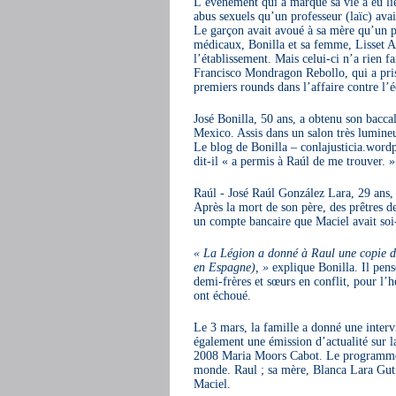
L’évènement qui a marqué sa vie a eu lie
abus sexuels qu’un professeur (laïc) ava
Le garçon avait avoué à sa mère qu’un p
médicaux, Bonilla et sa femme, Lisset Al
l’établissement. Mais celui-ci n’a rien fa
Francisco Mondragon Rebollo, qui a pris l
premiers rounds dans l’affaire contre l’é
José Bonilla, 50 ans, a obtenu son baccal
Mexico. Assis dans un salon très lumineux
Le blog de Bonilla – conlajusticia.word
dit-il « a permis à Raúl de me trouver. »
Raúl - José Raúl González Lara, 29 ans, 
Après la mort de son père, des prêtres d
un compte bancaire que Maciel avait soi-d
« La Légion a donné à Raul une copie d’u
en Espagne), »
explique Bonilla. Il pens
demi-frères et sœurs en conflit, pour l’
ont échoué.
Le 3 mars, la famille a donné une inte
également une émission d’actualité sur 
2008 Maria Moors Cabot. Le programme ra
monde. Raul ; sa mère, Blanca Lara Gutié
Maciel.