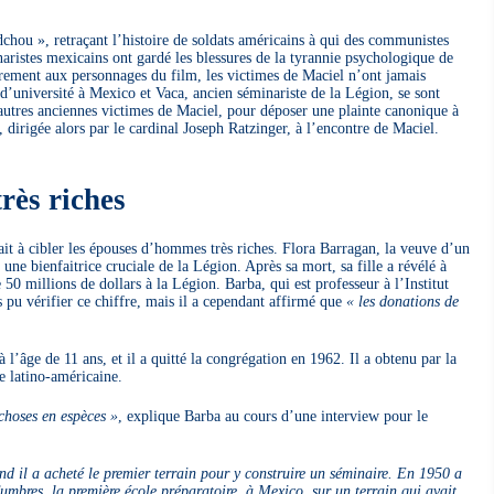
ou », retraçant l’histoire de soldats américains à qui des communistes
naristes mexicains ont gardé les blessures de la tyrannie psychologique de
rement aux personnages du film, les victimes de Maciel n’ont jamais
d’université à Mexico et Vaca, ancien séminariste de la Légion, se sont
utres anciennes victimes de Maciel, pour déposer une plainte canonique à
 dirigée alors par le cardinal Joseph Ratzinger, à l’encontre de Maciel.
rès riches
tait à cibler les épouses d’hommes très riches. Flora Barragan, la veuve d’un
une bienfaitrice cruciale de la Légion. Après sa mort, sa fille a révélé à
 50 millions de dollars à la Légion. Barba, qui est professeur à l’Institut
u vérifier ce chiffre, mais il a cependant affirmé que
« les donations de
 l’âge de 11 ans, et il a quitté la congrégation en 1962. Il a obtenu par la
re latino-américaine.
choses en espèces »
, explique Barba au cours d’une interview pour le
d il a acheté le premier terrain pour y construire un séminaire. En 1950 a
umbres, la première école préparatoire, à Mexico, sur un terrain qui avait