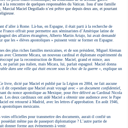
t à la rencontre de quelques responsables du Vatican. Issu d’une famille
e, Marcial Maciel Degollado n’est prêtre que depuis deux ans, et pourtant
eligieuse.
nt d’aller à Rome. Là-bas, en Espagne, il était parti à la recherche de
e Franco offrait pour permettre aux séminaristes d’Amérique latine de
pagnol des affaires étrangères, Alberto Martin Artajo, lui avait demandé
ur que les « élèves apostoliques » puissent venir se former en Espagne.
es des plus riches familles mexicaines, et de son président, Miguel Aleman
vous avec Clemente Micara, un nouveau cardinal et diplomate expérimenté du
préoccupé par la reconstruction de Rome. Maciel, grand et mince, aux
, ne parlait pas italien, mais Micara, lui, parlait espagnol. Maciel donna
ble dans une ville qui était encore sous le choc de la guerre »
, explique un
Ce livre, dicté par Maciel et publié par la Légion en 2004, ne fait aucune
s il dit cependant que Maciel avait voyagé avec
« un document confidentiel,
nant du nonce apostolique au Mexique, pour être délivré au Cardinal Nicola
an. Les deux cardinaux ont aidé Maciel a obtenir une audience avec le Pape
Maciel est retourné à Madrid, avec les lettres d’approbation. En août 1946,
s apostoliques mexicains.
 voies officielles pour transmettre des documents, aurait-il confié un
ne possédait même pas de passeport diplomatique ? L’autre partie de
lait donner forme aux évènements à venir.