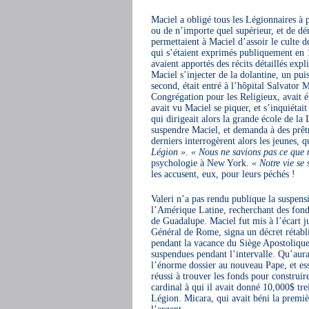
Maciel a obligé tous les Légionnaires à 
ou de n’importe quel supérieur, et de 
permettaient à Maciel d’assoir le culte d
qui s’étaient exprimés publiquement en
avaient apportés des récits détaillés ex
Maciel s’injecter de la dolantine, un pu
second, était entré à l’hôpital Salvator
Congrégation pour les Religieux, avait ét
avait vu Maciel se piquer, et s’inquiéta
qui dirigeait alors la grande école de la
suspendre Maciel, et demanda à des prêtr
derniers interrogèrent alors les jeunes, 
Légion »
.
« Nous ne savions pas ce que 
psychologie à New York.
« Notre vie se 
les accusent, eux, pour leurs péchés !
Valeri n’a pas rendu publique la suspens
l’Amérique Latine, recherchant des fond
de Guadalupe. Maciel fut mis à l’écart ju
Général de Rome, signa un décret rétablis
pendant la vacance du Siège Apostolique. 
suspendues pendant l’intervalle. Qu’aurai
l’énorme dossier au nouveau Pape, et es
réussi à trouver les fonds pour construire
cardinal à qui il avait donné 10,000$ tre
Légion. Micara, qui avait béni la premièr