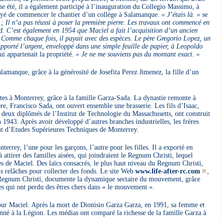
été, il a également participé à l’inauguration du Collegio Massimo, à
sayé de commencer le chantier d’un collège à Salamanque.
« J’étais là. »
se
; Il n’a pas réussi à poser la première pierre. Les travaux ont commencé en
rd. C’est également en 1954 que Maciel a fait l’acquisition d’un ancien
Comme chaque fois, il payait avec des espèces. Le père Gregorio Lopez, un
 apporté l’argent, enveloppé dans une simple feuille de papier, à Leopoldo
ui appartenait la propriété.
« Je ne me souviens pas du montant exact. »
lamanque, grâce à la générosité de Josefita Perez Jimenez, la fille d’un
es à Monterrey, grâce à la famille Garza-Sada. La dynastie remonte à
re, Francisco Sada, ont ouvert ensemble une brasserie. Les fils d’Isaac,
deux diplômés de l’Institut de Technologie du Massachusetts, ont construit
n 1943. Après avoir développé d’autres branches industrielles, les frères
tut d’Etudes Supérieures Techniques de Monterrey.
errey, l’une pour les garçons, l’autre pour les filles. Il a exporté en
attirer des familles aisées, qui joindraient le Regnum Christi, lequel
res de Maciel. Des laïcs consacrés, le plus haut niveau du Regnum Christi,
s relâches pour collecter des fonds. Le site Web
www.life-after-rc.com
,
 Regnum Christi, documente la dynamique sectaire du mouvement, grâce
 qui ont perdu des êtres chers dans « le mouvement ».
our Maciel. Après la mort de Dionisio Garza Garza, en 1991, sa femme et
nné à la Légion. Les médias ont comparé la richesse de la famille Garza à