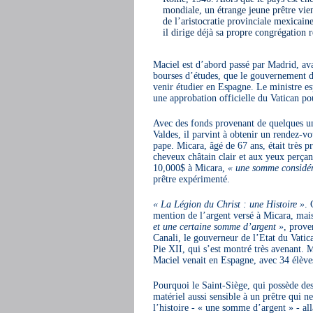
mondiale, un étrange jeune prêtre vien
de l’aristocratie provinciale mexicain
il dirige déjà sa propre congrégation r
Maciel est d’abord passé par Madrid, ava
bourses d’études, que le gouvernement d
venir étudier en Espagne. Le ministre es
une approbation officielle du Vatican po
Avec des fonds provenant de quelques un
Valdes, il parvint à obtenir un rendez-
pape. Micara, âgé de 67 ans, était très 
cheveux châtain clair et aux yeux perçant
10,000$ à Micara,
« une somme considéra
prêtre expérimenté.
« La Légion du Christ : une Histoire »
. 
mention de l’argent versé à Micara, mai
et une certaine somme d’argent »
, prove
Canali, le gouverneur de l’Etat du Vatic
Pie XII, qui s’est montré très avenant. 
Maciel venait en Espagne, avec 34 élève
Pourquoi le Saint-Siège, qui possède des
matériel aussi sensible à un prêtre qui 
l’histoire - « une somme d’argent » - al