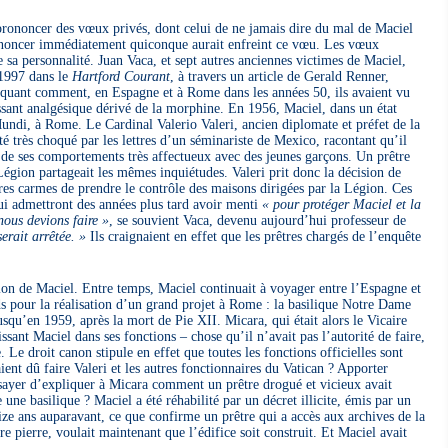
prononcer des vœux privés, dont celui de ne jamais dire du mal de Maciel
dénoncer immédiatement quiconque aurait enfreint ce vœu. Les vœux
e sa personnalité. Juan Vaca, et sept autres anciennes victimes de Maciel,
 1997 dans le
Hartford Courant
, à travers un article de Gerald Renner,
pliquant comment, en Espagne et à Rome dans les années 50, ils avaient vu
issant analgésique dérivé de la morphine. En 1956, Maciel, dans un état
 Mundi, à Rome. Le Cardinal Valerio Valeri, ancien diplomate et préfet de la
é très choqué par les lettres d’un séminariste de Mexico, racontant qu’il
it de ses comportements très affectueux avec des jeunes garçons. Un prêtre
 Légion partageait les mêmes inquiétudes. Valeri prit donc la décision de
es carmes de prendre le contrôle des maisons dirigées par la Légion. Ces
qui admettront des années plus tard avoir menti
« pour protéger Maciel et la
nous devions faire »
, se souvient Vaca, devenu aujourd’hui professeur de
serait arrêtée. »
Ils craignaient en effet que les prêtres chargés de l’enquête
ion de Maciel. Entre temps, Maciel continuait à voyager entre l’Espagne et
s pour la réalisation d’un grand projet à Rome : la basilique Notre Dame
squ’en 1959, après la mort de Pie XII. Micara, qui était alors le Vicaire
sant Maciel dans ses fonctions – chose qu’il n’avait pas l’autorité de faire,
Le droit canon stipule en effet que toutes les fonctions officielles sont
ent dû faire Valeri et les autres fonctionnaires du Vatican ? Apporter
sayer d’expliquer à Micara comment un prêtre drogué et vicieux avait
 une basilique ? Maciel a été réhabilité par un décret illicite, émis par un
ize ans auparavant, ce que confirme un prêtre qui a accès aux archives de la
e pierre, voulait maintenant que l’édifice soit construit. Et Maciel avait