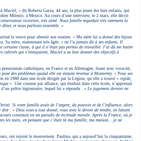
 à Maciel, »
dit Roberta Garza, 44 ans, la plus jeune des huit enfants, qui
idien Milenio, à Mexico. Au cours d’une interview, le 2 mars, elle décrit
onservateur victorien, très aimé. Nous famille regardait très rarement la
e dîner, et nous parlions ensemble. »
urtisé la veuve pour obtenir son soutien.
« Ma mère lui a donné des bijoux
a. Sa mère, maintenant très âgée,
« ne l’a jamais dit à ses enfants. Il
 certaine classe, à qui il n’était pas permis de travailler. J’ai dû me battre
s cultivés qui s’ennuyaient, Maciel a su leur donner des objectifs à
s pensionnats catholiques, en France et en Allemagne, lisant avec voracité,
 a posé des problèmes quand elle est ensuite revenue à Monterrey. »
Pour ses
rtie en 1980 dans une école dirigée par la Légion, qu’elle a trouvé
« rigide,
tique »
. Une cousine par alliance, qui étudiait dans cette école, n’apprenait
s d’un prêtre légionnaire, lequel lui a répondu :
« Le jugement dernier ne
isti. Si votre famille avait de l’argent, du pouvoir et de l’influence, alors
e dire : « Dieu vous a tout donné, vous avez le devoir de rendre, en luttant
iscours consistait en un paradis de rectitude morale. Après la France, où je
utes les nuits, en pensant que c’était là ma famille, ma maison… je ne
sœurs, ont rejoint le mouvement. Paulina, qui a aujourd’hui la cinquantaine,