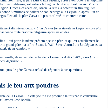
Rome. Son frère, le père Luis Garza Medina, après avoir obtenu un diplôme
ford, en Californie, est entré à la Légion. A 32 ans, il est devenu Vicaire
égion. Grâce à ces derniers, Maciel a réussi à obtenir un flux régulier
a donné 3 millions de dollars de son héritage à la Légion, d’après l’un de
nges d’email, le père Garza n’a pas confirmé, ni contredit cette
ètement divisée en deux.
« L’un de mes frères déteste la Légion encore plus
andonné toute pratique religieuse après ses études.
dina – qui porte le même prénom que son père, et qui est actuellement le
 le grand-père – a affirmé dans le Wall Street Journal :
« La Légion est la
onde de la religion. »
n famille, ils évitent de parler de la Légion.
« A Noël 2009, Luis faisait
ment déprimée. »
troniques, le père Garza a refusé de répondre à nos questions.
is le feu aux poudres
ale de la Légion. Le catalyseur a été produit à la fois par la couverture
r l’avocat José Bonilla.