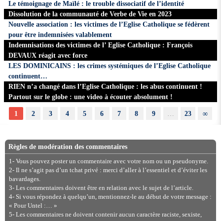
Le témoignage de Maïlé : le trouble dissociatif de l’identité
Dissolution de la communauté de Verbe de Vie en 2023
Nouvelle association : les victimes de l’Eglise Catholique se fédèrent
pour être indemnisées valablement
Indemnisations des victimes de l’ Eglise Catholique : François
DEVAUX réagit avec force
LES DOMINICAINS : les crimes systémiques de l’Eglise Catholique
continuent…
RIEN n’a changé dans l’Eglise Catholique : les abus continuent !
Partout sur le globe : une video à écouter absolument !
1
2
3
4
5
6
7
8
9
…
23
∞
Règles de modération des commentaires
1- Vous pouvez poster un commentaire avec votre nom ou un pseudonyme.
2- Il ne s’agit pas d’un tchat privé : merci d’aller à l’essentiel et d’éviter les
bavardages.
3- Les commentaires doivent être en relation avec le sujet de l’article.
4- Si vous répondez à quelqu’un, mentionnez-le au début de votre message :
« Pour Untel :… »
5- Les commentaires ne doivent contenir aucun caractère raciste, sexiste,