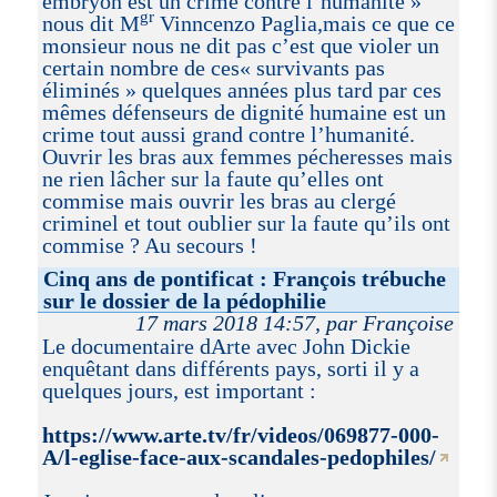
embryon est un crime contre l’humanité »
gr
nous dit M
Vinncenzo Paglia,mais ce que ce
monsieur nous ne dit pas c’est que violer un
certain nombre de ces« survivants pas
éliminés » quelques années plus tard par ces
mêmes défenseurs de dignité humaine est un
crime tout aussi grand contre l’humanité.
Ouvrir les bras aux femmes pécheresses mais
ne rien lâcher sur la faute qu’elles ont
commise mais ouvrir les bras au clergé
criminel et tout oublier sur la faute qu’ils ont
commise ? Au secours !
Cinq ans de pontificat : François trébuche
sur le dossier de la pédophilie
17 mars 2018 14:57, par Françoise
Le documentaire dArte avec John Dickie
enquêtant dans différents pays, sorti il y a
quelques jours, est important :
https://www.arte.tv/fr/videos/069877-000-
A/l-eglise-face-aux-scandales-pedophiles/