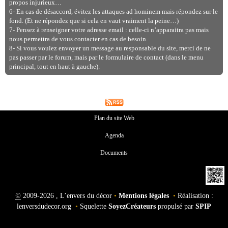
propos injurieux…
6- En cas de désaccord, évitez les attaques ad hominem mais répondez sur le
fond. (Et ne répondez que si cela en vaut vraiment la peine…)
7- Pensez à renseigner votre adresse email : celle-ci n’apparaitra pas mais
nous permettra de vous contacter en cas de besoin.
8- Si vous voulez envoyer un message au responsable du site, merci de ne
pas passer par le forum, mais par le formulaire de contact (dans le menu
principal, tout en haut à gauche).
Plan du site Web
Agenda
Documents
©
2009-2026 , L’envers du décor
•
Mentions légales
•
Réalisation :
lenversdudecor.org
•
Squelette
SoyezCréateurs
propulsé par
SPIP