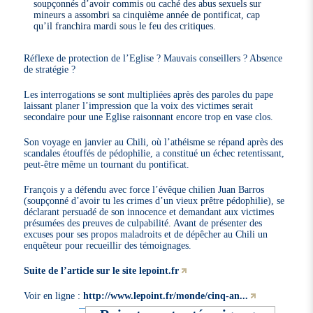
soupçonnés d’avoir commis ou caché des abus sexuels sur
mineurs a assombri sa cinquième année de pontificat, cap
qu’il franchira mardi sous le feu des critiques.
Réflexe de protection de l’Eglise ? Mauvais conseillers ? Absence
de stratégie ?
Les interrogations se sont multipliées après des paroles du pape
laissant planer l’impression que la voix des victimes serait
secondaire pour une Eglise raisonnant encore trop en vase clos.
Son voyage en janvier au Chili, où l’athéisme se répand après des
scandales étouffés de pédophilie, a constitué un échec retentissant,
peut-être même un tournant du pontificat.
François y a défendu avec force l’évêque chilien Juan Barros
(soupçonné d’avoir tu les crimes d’un vieux prêtre pédophilie), se
déclarant persuadé de son innocence et demandant aux victimes
présumées des preuves de culpabilité. Avant de présenter des
excuses pour ses propos maladroits et de dépêcher au Chili un
enquêteur pour recueillir des témoignages.
Suite de l’article sur le site lepoint.fr
Voir en ligne :
http://www.lepoint.fr/monde/cinq-an...