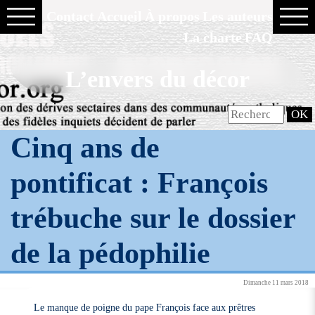
Contact
Accueil
À propos
Les auteurs
La charte
FAQ
L’envers du décor
Cinq ans de
pontificat : François
trébuche sur le dossier
de la pédophilie
Dimanche 11 mars 2018
Le manque de poigne du pape François face aux prêtres