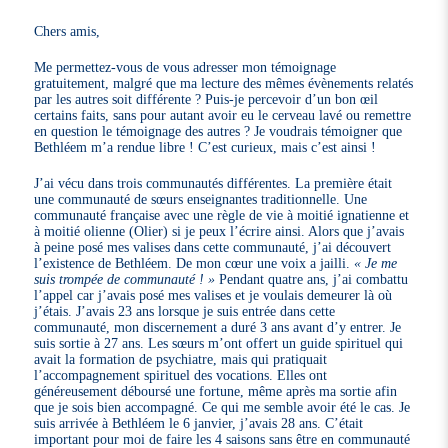
Chers amis,
Me permettez-vous de vous adresser mon témoignage
gratuitement, malgré que ma lecture des mêmes évènements relatés
par les autres soit différente ? Puis-je percevoir d’un bon œil
certains faits, sans pour autant avoir eu le cerveau lavé ou remettre
en question le témoignage des autres ? Je voudrais témoigner que
Bethléem m’a rendue libre ! C’est curieux, mais c’est ainsi !
J’ai vécu dans trois communautés différentes. La première était
une communauté de sœurs enseignantes traditionnelle. Une
communauté française avec une règle de vie à moitié ignatienne et
à moitié olienne (Olier) si je peux l’écrire ainsi. Alors que j’avais
à peine posé mes valises dans cette communauté, j’ai découvert
l’existence de Bethléem. De mon cœur une voix a jailli.
« Je me
suis trompée de communauté ! »
Pendant quatre ans, j’ai combattu
l’appel car j’avais posé mes valises et je voulais demeurer là où
j’étais. J’avais 23 ans lorsque je suis entrée dans cette
communauté, mon discernement a duré 3 ans avant d’y entrer. Je
suis sortie à 27 ans. Les sœurs m’ont offert un guide spirituel qui
avait la formation de psychiatre, mais qui pratiquait
l’accompagnement spirituel des vocations. Elles ont
généreusement déboursé une fortune, même après ma sortie afin
que je sois bien accompagné. Ce qui me semble avoir été le cas. Je
suis arrivée à Bethléem le 6 janvier, j’avais 28 ans. C’était
important pour moi de faire les 4 saisons sans être en communauté