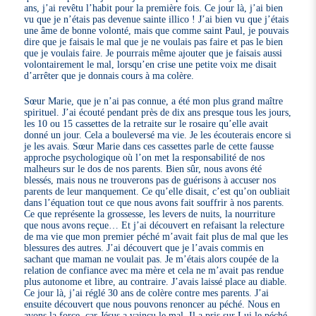
ans, j’ai revêtu l’habit pour la première fois. Ce jour là, j’ai bien
vu que je n’étais pas devenue sainte illico ! J’ai bien vu que j’étais
une âme de bonne volonté, mais que comme saint Paul, je pouvais
dire que je faisais le mal que je ne voulais pas faire et pas le bien
que je voulais faire. Je pourrais même ajouter que je faisais aussi
volontairement le mal, lorsqu’en crise une petite voix me disait
d’arrêter que je donnais cours à ma colère.
Sœur Marie, que je n’ai pas connue, a été mon plus grand maître
spirituel. J’ai écouté pendant près de dix ans presque tous les jours,
les 10 ou 15 cassettes de la retraite sur le rosaire qu’elle avait
donné un jour. Cela a bouleversé ma vie. Je les écouterais encore si
je les avais. Sœur Marie dans ces cassettes parle de cette fausse
approche psychologique où l’on met la responsabilité de nos
malheurs sur le dos de nos parents. Bien sûr, nous avons été
blessés, mais nous ne trouverons pas de guérisons à accuser nos
parents de leur manquement. Ce qu’elle disait, c’est qu’on oubliait
dans l’équation tout ce que nous avons fait souffrir à nos parents.
Ce que représente la grossesse, les levers de nuits, la nourriture
que nous avons reçue… Et j’ai découvert en refaisant la relecture
de ma vie que mon premier péché m’avait fait plus de mal que les
blessures des autres. J’ai découvert que je l’avais commis en
sachant que maman ne voulait pas. Je m’étais alors coupée de la
relation de confiance avec ma mère et cela ne m’avait pas rendue
plus autonome et libre, au contraire. J’avais laissé place au diable.
Ce jour là, j’ai réglé 30 ans de colère contre mes parents. J’ai
ensuite découvert que nous pouvons renoncer au péché. Nous en
avons la force, car Jésus a vaincu le mal, Il a pris sur Lui le péché