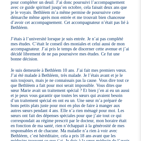
pour compléter un deuil. J’ai donc poursuivi l’accompagnement
avec ce guide spirituel jusqu’en octobre, cela faisait deux ans que
je le voyais. Bethléem m’a même permise de poursuivre cette
démarche même après mon entrée et me trouvait bien chanceuse
d’avoir cet accompagnement. Cet accompagnateur n’était pas lié à
Bethléem.
J’étais à l’université lorsque je suis entrée. Je n’ai pas complété
mes études. C’était le conseil des moniales et celui aussi de mon
accompagnateur. J’ai pris le temps de discerner cette avenue et j’ai
décidé librement de ne pas poursuivre mes études. Ce fut une
bonne décision.
Je suis demeurée à Bethléem 10 ans. J’ai fait mes premiers vœux.
J’ai été malade à Bethléem, très malade. Je l’étais avant et je le
suis toujours, mais je ne connaissais pas la cause. Vous dire tout ce
que Bethléem a fait pour moi serait impossible. Vous dites que
sœur Marie avait un traitement spécial ? Et bien j’en ai eu un aussi
et je peux vous garantir que toutes les sœurs qui avaient besoin
d’un traitement spécial en ont eu un. Une sœur m’a préparé de
bons petits plats juste pour moi en plus de faire à manger aux
autres sœurs pendant 4 ans. Elle n’a rien ménagé pour moi. Les
sœurs ont fait des dépenses spéciales pour que j’aie tout ce qui
correspondait au régime prescrit par le docteur, mon horaire était
en fonction de ma santé, rien n’échappait à la générosité de mes
responsables et de chacune. Ma maladie n’a rien à voir avec
Bethléem, c’est héréditaire, cela a pris 18 ans avant que les
médecins trouvent ce que j’ai. Je dois à la sœur médecin de l’avoir