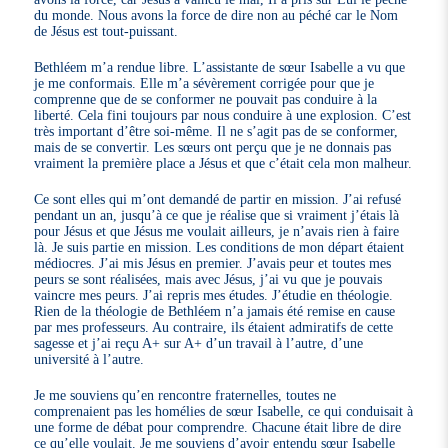
du monde. Nous avons la force de dire non au péché car le Nom
de Jésus est tout-puissant.
Bethléem m’a rendue libre. L’assistante de sœur Isabelle a vu que
je me conformais. Elle m’a sévèrement corrigée pour que je
comprenne que de se conformer ne pouvait pas conduire à la
liberté. Cela fini toujours par nous conduire à une explosion. C’est
très important d’être soi-même. Il ne s’agit pas de se conformer,
mais de se convertir. Les sœurs ont perçu que je ne donnais pas
vraiment la première place a Jésus et que c’était cela mon malheur.
Ce sont elles qui m’ont demandé de partir en mission. J’ai refusé
pendant un an, jusqu’à ce que je réalise que si vraiment j’étais là
pour Jésus et que Jésus me voulait ailleurs, je n’avais rien à faire
là. Je suis partie en mission. Les conditions de mon départ étaient
médiocres. J’ai mis Jésus en premier. J’avais peur et toutes mes
peurs se sont réalisées, mais avec Jésus, j’ai vu que je pouvais
vaincre mes peurs. J’ai repris mes études. J’étudie en théologie.
Rien de la théologie de Bethléem n’a jamais été remise en cause
par mes professeurs. Au contraire, ils étaient admiratifs de cette
sagesse et j’ai reçu A+ sur A+ d’un travail à l’autre, d’une
université à l’autre.
Je me souviens qu’en rencontre fraternelles, toutes ne
comprenaient pas les homélies de sœur Isabelle, ce qui conduisait à
une forme de débat pour comprendre. Chacune était libre de dire
ce qu’elle voulait. Je me souviens d’avoir entendu sœur Isabelle