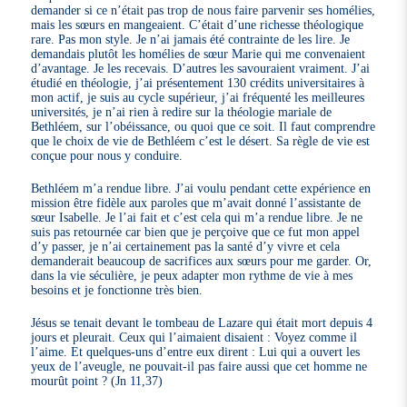
demander si ce n’était pas trop de nous faire parvenir ses homélies,
mais les sœurs en mangeaient. C’était d’une richesse théologique
rare. Pas mon style. Je n’ai jamais été contrainte de les lire. Je
demandais plutôt les homélies de sœur Marie qui me convenaient
d’avantage. Je les recevais. D’autres les savouraient vraiment. J’ai
étudié en théologie, j’ai présentement 130 crédits universitaires à
mon actif, je suis au cycle supérieur, j’ai fréquenté les meilleures
universités, je n’ai rien à redire sur la théologie mariale de
Bethléem, sur l’obéissance, ou quoi que ce soit. Il faut comprendre
que le choix de vie de Bethléem c’est le désert. Sa règle de vie est
conçue pour nous y conduire.
Bethléem m’a rendue libre. J’ai voulu pendant cette expérience en
mission être fidèle aux paroles que m’avait donné l’assistante de
sœur Isabelle. Je l’ai fait et c’est cela qui m’a rendue libre. Je ne
suis pas retournée car bien que je perçoive que ce fut mon appel
d’y passer, je n’ai certainement pas la santé d’y vivre et cela
demanderait beaucoup de sacrifices aux sœurs pour me garder. Or,
dans la vie séculière, je peux adapter mon rythme de vie à mes
besoins et je fonctionne très bien.
Jésus se tenait devant le tombeau de Lazare qui était mort depuis 4
jours et pleurait. Ceux qui l’aimaient disaient : Voyez comme il
l’aime. Et quelques-uns d’entre eux dirent : Lui qui a ouvert les
yeux de l’aveugle, ne pouvait-il pas faire aussi que cet homme ne
mourût point ? (Jn 11,37)