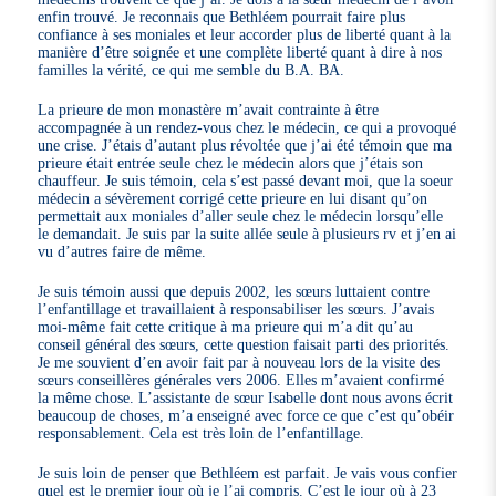
enfin trouvé. Je reconnais que Bethléem pourrait faire plus
confiance à ses moniales et leur accorder plus de liberté quant à la
manière d’être soignée et une complète liberté quant à dire à nos
familles la vérité, ce qui me semble du B.A. BA.
La prieure de mon monastère m’avait contrainte à être
accompagnée à un rendez-vous chez le médecin, ce qui a provoqué
une crise. J’étais d’autant plus révoltée que j’ai été témoin que ma
prieure était entrée seule chez le médecin alors que j’étais son
chauffeur. Je suis témoin, cela s’est passé devant moi, que la soeur
médecin a sévèrement corrigé cette prieure en lui disant qu’on
permettait aux moniales d’aller seule chez le médecin lorsqu’elle
le demandait. Je suis par la suite allée seule à plusieurs rv et j’en ai
vu d’autres faire de même.
Je suis témoin aussi que depuis 2002, les sœurs luttaient contre
l’enfantillage et travaillaient à responsabiliser les sœurs. J’avais
moi-même fait cette critique à ma prieure qui m’a dit qu’au
conseil général des sœurs, cette question faisait parti des priorités.
Je me souvient d’en avoir fait par à nouveau lors de la visite des
sœurs conseillères générales vers 2006. Elles m’avaient confirmé
la même chose. L’assistante de sœur Isabelle dont nous avons écrit
beaucoup de choses, m’a enseigné avec force ce que c’est qu’obéir
responsablement. Cela est très loin de l’enfantillage.
Je suis loin de penser que Bethléem est parfait. Je vais vous confier
quel est le premier jour où je l’ai compris. C’est le jour où à 23