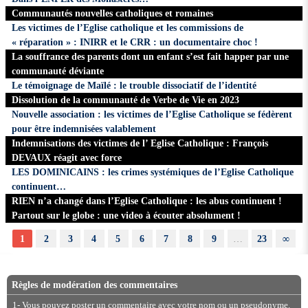
Communautés nouvelles catholiques et romaines
Les victimes de l’Eglise catholique et les commissions de
« réparation » : INIRR et le CRR : un documentaire choc !
La souffrance des parents dont un enfant s’est fait happer par une
communauté déviante
Le témoignage de Maïlé : le trouble dissociatif de l’identité
Dissolution de la communauté de Verbe de Vie en 2023
Nouvelle association : les victimes de l’Eglise Catholique se fédèrent
pour être indemnisées valablement
Indemnisations des victimes de l’ Eglise Catholique : François
DEVAUX réagit avec force
LES DOMINICAINS : les crimes systémiques de l’Eglise Catholique
continuent…
RIEN n’a changé dans l’Eglise Catholique : les abus continuent !
Partout sur le globe : une video à écouter absolument !
1
2
3
4
5
6
7
8
9
…
23
∞
Règles de modération des commentaires
1- Vous pouvez poster un commentaire avec votre nom ou un pseudonyme.