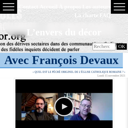
Contact
Accueil
À propos
Les auteurs
La charte
FAQ
L’envers du décor
Avec François Devaux
« QUEL EST LE PÉCHÉ ORIGINEL DE L’ÉGLISE CATHOLIQUE ROMAINE ? »
Lundi 15 novembre 2021