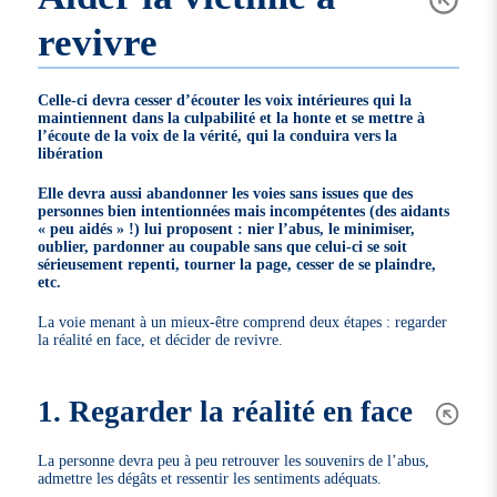
revivre
Celle-ci devra cesser d’écouter les voix intérieures qui la
maintiennent dans la culpabilité et la honte et se mettre à
l’écoute de la voix de la vérité, qui la conduira vers la
libération
Elle devra aussi abandonner les voies sans issues que des
personnes bien intentionnées mais incompétentes (des aidants
« peu aidés » !) lui proposent : nier l’abus, le minimiser,
oublier, pardonner au coupable sans que celui-ci se soit
sérieusement repenti, tourner la page, cesser de se plaindre,
etc.
La voie menant à un mieux-être comprend deux étapes : regarder
la réalité en face, et décider de revivre.
1. Regarder la réalité en face
La personne devra peu à peu retrouver les souvenirs de l’abus,
admettre les dégâts et ressentir les sentiments adéquats.