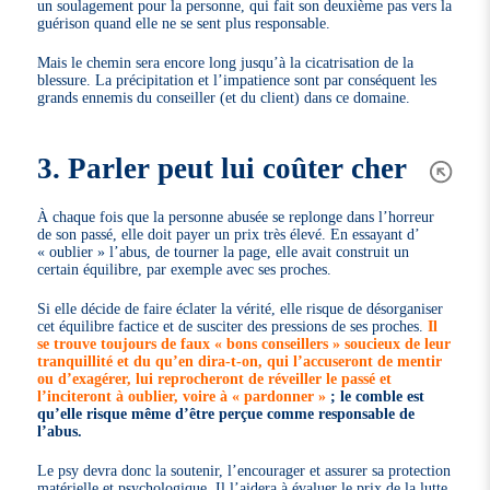
un soulagement pour la personne, qui fait son deuxième pas vers la
guérison quand elle ne se sent plus responsable.
Mais le chemin sera encore long jusqu’à la cicatrisation de la
blessure. La précipitation et l’impatience sont par conséquent les
grands ennemis du conseiller (et du client) dans ce domaine.
3. Parler peut lui coûter cher
À chaque fois que la personne abusée se replonge dans l’horreur
de son passé, elle doit payer un prix très élevé. En essayant d’
« oublier » l’abus, de tourner la page, elle avait construit un
certain équilibre, par exemple avec ses proches.
Si elle décide de faire éclater la vérité, elle risque de désorganiser
cet équilibre factice et de susciter des pressions de ses proches.
Il
se trouve toujours de faux « bons conseillers » soucieux de leur
tranquillité et du qu’en dira-t-on, qui l’accuseront de mentir
ou d’exagérer, lui reprocheront de réveiller le passé et
l’inciteront à oublier, voire à « pardonner »
; le comble est
qu’elle risque même d’être perçue comme responsable de
l’abus.
Le psy devra donc la soutenir, l’encourager et assurer sa protection
matérielle et psychologique. Il l’aidera à évaluer le prix de la lutte