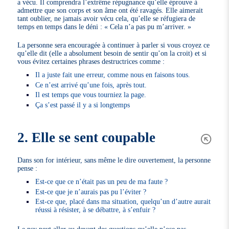
a vécu. Il comprendra l’extrême répugnance qu’elle éprouve à
admettre que son corps et son âme ont été ravagés. Elle aimerait
tant oublier, ne jamais avoir vécu cela, qu’elle se réfugiera de
temps en temps dans le déni : « Cela n’a pas pu m’arriver. »
La personne sera encouragée à continuer à parler si vous croyez ce
qu’elle dit (elle a absolument besoin de sentir qu’on la croit) et si
vous évitez certaines phrases destructrices comme :
Il a juste fait une erreur, comme nous en faisons tous.
Ce n’est arrivé qu’une fois, après tout.
Il est temps que vous tourniez la page.
Ça s’est passé il y a si longtemps
2. Elle se sent coupable
Dans son for intérieur, sans même le dire ouvertement, la personne
pense :
Est-ce que ce n’était pas un peu de ma faute ?
Est-ce que je n’aurais pas pu l’éviter ?
Est-ce que, placé dans ma situation, quelqu’un d’autre aurait
réussi à résister, à se débattre, à s’enfuir ?
Le psy peut aller au devant des questions qu’elle n’ose pas