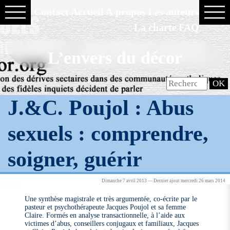
Contact
Accueil
À propos
Les auteurs
La charte
FAQ
L’envers du décor
J.&C. Poujol : Abus
sexuels : comprendre,
soigner, guérir
Dimanche 7 avril 2013 — Dernier ajout mercredi 26 mars 2014
Une synthèse magistrale et très argumentée, co-écrite par le
pasteur et psychothérapeute Jacques Poujol et sa femme
Claire. Formés en analyse transactionnelle, à l’aide aux
victimes d’abus, conseillers conjugaux et familiaux, Jacques