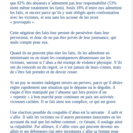
que 82% des abuseurs n’admettent pas leur responsabilité (53%
nient même totalement les faits). Seuls 18% d’entre eux admettent
les faits, et encore parce qu’ils y sont obligés après confrontation
avec les victimes, et non sans les accuser de les avoir
« provoqués ».
Cette négation des faits leur permet de persévérer dans leur
perversion, et donc de ne pas être privés de leur jouissance, qui
seule compte pour eux.
Quand ils ne peuvent plus nier les faits, ils les admettent en
minimisant ou en niant les conséquences désastreuses sur les
victimes, surtout si l’abus a été exempt de violence physique. S’ils
ont du remords ou du regret, ce n’est jamais de leurs crimes, mais
de s’être fait prendre et de devoir cesser.
Si un psy se montre indulgent envers un pervers, parce qu’il désire
régler rapidement une situation qui le dépasse ou le dégoûte, il
risque d’être manipulé par l’abuseur qui fera preuve d’un
« repentir » à bon marché pour continuer en paix ses activités
vicieuses cachées. Il se fait ainsi son complice, ce qui est grave.
Une réaction possible du coupable d’abus est la suivante : il salit et
s’allie. Il salit les victimes ou d’autres personnes innocentes en les
accusant du mal que lui-même commet ; ce faisant, il soulage ainsi
sa culpabilité. Par ailleurs, il s’allie ceux qui peuvent devenir ses
alliés et ses défenseurs (un père incestueux s’allie sa femme pour