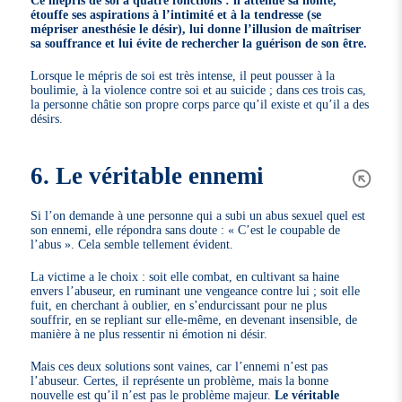
étouffe ses aspirations à l’intimité et à la tendresse (se
mépriser anesthésie le désir), lui donne l’illusion de maîtriser
sa souffrance et lui évite de rechercher la guérison de son être.
Lorsque le mépris de soi est très intense, il peut pousser à la
boulimie, à la violence contre soi et au suicide ; dans ces trois cas,
la personne châtie son propre corps parce qu’il existe et qu’il a des
désirs.
6. Le véritable ennemi
Si l’on demande à une personne qui a subi un abus sexuel quel est
son ennemi, elle répondra sans doute : « C’est le coupable de
l’abus ». Cela semble tellement évident.
La victime a le choix : soit elle combat, en cultivant sa haine
envers l’abuseur, en ruminant une vengeance contre lui ; soit elle
fuit, en cherchant à oublier, en s’endurcissant pour ne plus
souffrir, en se repliant sur elle-même, en devenant insensible, de
manière à ne plus ressentir ni émotion ni désir.
Mais ces deux solutions sont vaines, car l’ennemi n’est pas
l’abuseur. Certes, il représente un problème, mais la bonne
nouvelle est qu’il n’est pas le problème majeur.
Le véritable