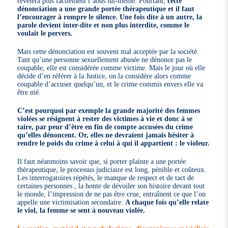
révèlera plus facilement l’abus lui-même. Pourtant,
cette
dénonciation a une grande portée thérapeutique et il faut
l’encourager à rompre le silence. Une fois dite à un autre, la
parole devient inter-dite et non plus interdite, comme le
voulait le pervers.
Mais cette dénonciation est souvent mal acceptée par la société.
Tant qu’une personne sexuellement abusée ne dénonce pas le
coupable, elle est considérée comme victime. Mais le jour où elle
décide d’en référer à la Justice, on la considère alors comme
coupable d’accuser quelqu’un, et le crime commis envers elle va
être nié.
C’est pourquoi par exemple la grande majorité des femmes
violées se résignent à rester des victimes à vie et donc à se
taire, par peur d’être en fin de compte accusées du crime
qu’elles dénoncent. Or, elles ne devraient jamais hésiter à
rendre le poids du crime à celui à qui il appartient : le violeur.
Il faut néanmoins savoir que, si porter plainte a une portée
thérapeutique, le processus judiciaire est long, pénible et coûteux.
Les interrogatoires répétés, le manque de respect et de tact de
certaines personnes , la honte de dévoiler son histoire devant tout
le monde, l’impression de ne pas être crue, entraînent ce que l’on
appelle une victimisation secondaire.
A chaque fois qu’elle relate
le viol, la femme se sent à nouveau violée.