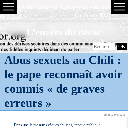
Contact
Accueil
À propos
Les auteurs
La charte
FAQ
L’envers du décor
Abus sexuels au Chili :
le pape reconnaît avoir
commis « de graves
erreurs »
Jeudi 12 avril 2018
Dans une lettre aux évêques chiliens, rendue publique