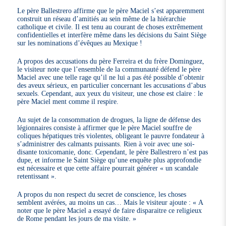
Le père Ballestrero affirme que le père Maciel s’est apparemment
construit un réseau d’amitiés au sein même de la hiérarchie
catholique et civile. Il est tenu au courant de choses extrêmement
confidentielles et interfère même dans les décisions du Saint Siège
sur les nominations d’évêques au Mexique !
A propos des accusations du père Ferreira et du frère Dominguez,
le visiteur note que l’ensemble de la communauté défend le père
Maciel avec une telle rage qu’il ne lui a pas été possible d’obtenir
des aveux sérieux, en particulier concernant les accusations d’abus
sexuels. Cependant, aux yeux du visiteur, une chose est claire : le
père Maciel ment comme il respire.
Au sujet de la consommation de drogues, la ligne de défense des
légionnaires consiste à affirmer que le père Maciel souffre de
coliques hépatiques très violentes, obligeant le pauvre fondateur à
s’administrer des calmants puissants. Rien à voir avec une soi-
disante toxicomanie, donc. Cependant, le père Ballestrero n’est pas
dupe, et informe le Saint Siège qu’une enquête plus approfondie
est nécessaire et que cette affaire pourrait générer « un scandale
retentissant ».
A propos du non respect du secret de conscience, les choses
semblent avérées, au moins un cas… Mais le visiteur ajoute : « A
noter que le père Maciel a essayé de faire disparaitre ce religieux
de Rome pendant les jours de ma visite. »