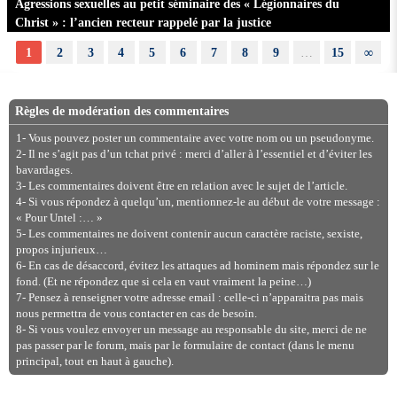
Agressions sexuelles au petit séminaire des « Légionnaires du
Christ » : l’ancien recteur rappelé par la justice
1
2
3
4
5
6
7
8
9
…
15
∞
Règles de modération des commentaires
1- Vous pouvez poster un commentaire avec votre nom ou un pseudonyme.
2- Il ne s’agit pas d’un tchat privé : merci d’aller à l’essentiel et d’éviter les
bavardages.
3- Les commentaires doivent être en relation avec le sujet de l’article.
4- Si vous répondez à quelqu’un, mentionnez-le au début de votre message :
« Pour Untel :… »
5- Les commentaires ne doivent contenir aucun caractère raciste, sexiste,
propos injurieux…
6- En cas de désaccord, évitez les attaques ad hominem mais répondez sur le
fond. (Et ne répondez que si cela en vaut vraiment la peine…)
7- Pensez à renseigner votre adresse email : celle-ci n’apparaitra pas mais
nous permettra de vous contacter en cas de besoin.
8- Si vous voulez envoyer un message au responsable du site, merci de ne
pas passer par le forum, mais par le formulaire de contact (dans le menu
principal, tout en haut à gauche).