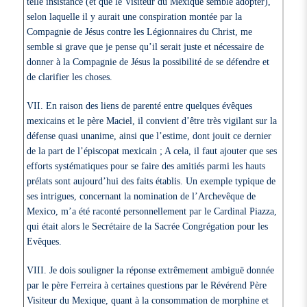
telle insistance (et que le Visiteur du Mexique semble adopter),
selon laquelle il y aurait une conspiration montée par la
Compagnie de Jésus contre les Légionnaires du Christ, me
semble si grave que je pense qu’il serait juste et nécessaire de
donner à la Compagnie de Jésus la possibilité de se défendre et
de clarifier les choses.
VII. En raison des liens de parenté entre quelques évêques
mexicains et le père Maciel, il convient d’être très vigilant sur la
défense quasi unanime, ainsi que l’estime, dont jouit ce dernier
de la part de l’épiscopat mexicain ; A cela, il faut ajouter que ses
efforts systématiques pour se faire des amitiés parmi les hauts
prélats sont aujourd’hui des faits établis. Un exemple typique de
ses intrigues, concernant la nomination de l’Archevêque de
Mexico, m’a été raconté personnellement par le Cardinal Piazza,
qui était alors le Secrétaire de la Sacrée Congrégation pour les
Evêques.
VIII. Je dois souligner la réponse extrêmement ambiguë donnée
par le père Ferreira à certaines questions par le Révérend Père
Visiteur du Mexique, quant à la consommation de morphine et