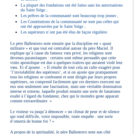
La plupart des fondations ont été faites sans les autorisations
du Saint Siège ;
Les prêtres de la communauté sont beaucoup trop jeunes ;
Les Constitutions de la communauté ne sont pas celles qui
ont été approuvées par le Saint Siège ;
Les supérieurs n’ont pas été élus de façon régulière.
Le père Ballestrero note ensuite que la discipline est « quasi
militaire » et que tout est centralisé autour du père Maciel. Il
explique qu’à cause du fameux vœu privé, les religieux sont
devenus paranoïaques : certains sont même persuadés que cette
visite apostolique est due à quelques traitres qui auraient violé leur
vœu. Et d’ajouter : « Il résulte de tout cela un culte exagéré pour
’l’inviolabilité des supérieurs’, et si on ajoute que pratiquement
tous les religieux se confessent et sont dirigés par leurs propres
supérieurs, on comprend facilement que ces derniers exercent sur
eux non seulement une fascination, mais une véritable domination
interne et externe, laquelle produit ensuite une sorte de fanatisme
exalté à l’égard du fondateur, chez qui le moindre geste apparait
comme extraordinaire. »
Le visiteur va jusqu’à dénoncer « un climat de peur et de silence
qui rend difficile, voire impossible, toute enquête : une sorte
d’omertà de bonne foi ? »
A propos de la spiritualité, le père Ballestrero note son côté