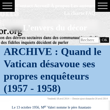
Contact
Accueil
À propos
Les auteurs
La charte
FAQ
L’envers du décor
ARCHIVE : Quand le
Vatican désavoue ses
propres enquêteurs
(1957 - 1958)
Vendredi 18 avril 2014 — Dernier ajout dimanche 20 avril 2014
gr
Le 13 octobre 1956, M
Valeri nomme le père Anastasio