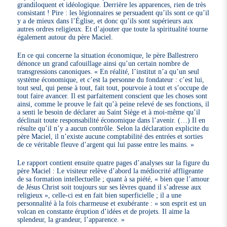
grandiloquent et idéologique. Derrière les apparences, rien de très
consistant ! Pire : les légionnaires se persuadent qu’ils sont ce qu’il
y a de mieux dans l’Église, et donc qu’ils sont supérieurs aux
autres ordres religieux. Et d’ajouter que toute la spiritualité tourne
également autour du père Maciel.
En ce qui concerne la situation économique, le père Ballestrero
dénonce un grand cafouillage ainsi qu’un certain nombre de
transgressions canoniques. « En réalité, l’institut n’a qu’un seul
système économique, et c’est la personne du fondateur : c’est lui,
tout seul, qui pense à tout, fait tout, pourvoie à tout et s’occupe de
tout faire avancer. Il est parfaitement conscient que les choses sont
ainsi, comme le prouve le fait qu’à peine relevé de ses fonctions, il
a senti le besoin de déclarer au Saint Siège et à moi-même qu’il
déclinait toute responsabilité économique dans l’avenir. (…) Il en
résulte qu’il n’y a aucun contrôle. Selon la déclaration explicite du
père Maciel, il n’existe aucune comptabilité des entrées et sorties
de ce véritable fleuve d’argent qui lui passe entre les mains. »
Le rapport contient ensuite quatre pages d’analyses sur la figure du
père Maciel : Le visiteur relève d’abord la médiocrité affligeante
de sa formation intellectuelle ; quant à sa piété, « bien que l’amour
de Jésus Christ soit toujours sur ses lèvres quand il s’adresse aux
religieux », celle-ci est en fait bien superficielle ; il a une
personnalité à la fois charmeuse et exubérante : « son esprit est un
volcan en constante éruption d’idées et de projets. Il aime la
splendeur, la grandeur, l’apparence. »