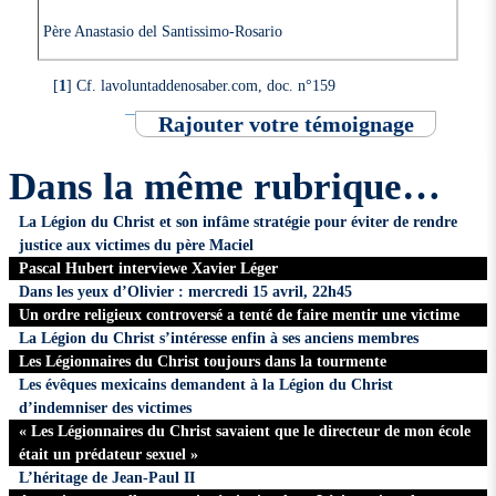
Père Anastasio del Santissimo-Rosario
[
1
]
Cf. lavoluntaddenosaber.com, doc. n°159
Rajouter votre témoignage
Dans la même rubrique…
La Légion du Christ et son infâme stratégie pour éviter de rendre
justice aux victimes du père Maciel
Pascal Hubert interviewe Xavier Léger
Dans les yeux d’Olivier : mercredi 15 avril, 22h45
Un ordre religieux controversé a tenté de faire mentir une victime
La Légion du Christ s’intéresse enfin à ses anciens membres
Les Légionnaires du Christ toujours dans la tourmente
Les évêques mexicains demandent à la Légion du Christ
d’indemniser des victimes
« Les Légionnaires du Christ savaient que le directeur de mon école
était un prédateur sexuel »
L’héritage de Jean-Paul II