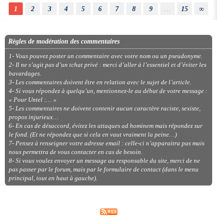
1
2
3
4
5
6
7
8
9
…
15
∞
Règles de modération des commentaires
1- Vous pouvez poster un commentaire avec votre nom ou un pseudonyme.
2- Il ne s’agit pas d’un tchat privé : merci d’aller à l’essentiel et d’éviter les
bavardages.
3- Les commentaires doivent être en relation avec le sujet de l’article.
4- Si vous répondez à quelqu’un, mentionnez-le au début de votre message :
« Pour Untel :… »
5- Les commentaires ne doivent contenir aucun caractère raciste, sexiste,
propos injurieux…
6- En cas de désaccord, évitez les attaques ad hominem mais répondez sur
le fond. (Et ne répondez que si cela en vaut vraiment la peine…)
7- Pensez à renseigner votre adresse email : celle-ci n’apparaitra pas mais
nous permettra de vous contacter en cas de besoin.
8- Si vous voulez envoyer un message au responsable du site, merci de ne
pas passer par le forum, mais par le formulaire de contact (dans le menu
principal, tout en haut à gauche).