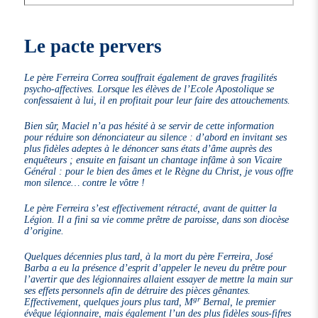
Le pacte pervers
Le père Ferreira Correa souffrait également de graves fragilités
psycho-affectives. Lorsque les élèves de l’Ecole Apostolique se
confessaient à lui, il en profitait pour leur faire des attouchements.
Bien sûr, Maciel n’a pas hésité à se servir de cette information
pour réduire son dénonciateur au silence : d’abord en invitant ses
plus fidèles adeptes à le dénoncer sans états d’âme auprès des
enquêteurs ; ensuite en faisant un chantage infâme à son Vicaire
Général : pour le bien des âmes et le Règne du Christ, je vous offre
mon silence… contre le vôtre !
Le père Ferreira s’est effectivement rétracté, avant de quitter la
Légion. Il a fini sa vie comme prêtre de paroisse, dans son diocèse
d’origine.
Quelques décennies plus tard, à la mort du père Ferreira, José
Barba a eu la présence d’esprit d’appeler le neveu du prêtre pour
l’avertir que des légionnaires allaient essayer de mettre la main sur
ses effets personnels afin de détruire des pièces gênantes.
gr
Effectivement, quelques jours plus tard, M
Bernal, le premier
évêque légionnaire, mais également l’un des plus fidèles sous-fifres