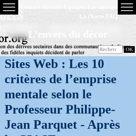
Contact
Accueil
À propos
Les auteurs
La charte
FAQ
L’envers du décor
Sites Web : Les 10
critères de l’emprise
mentale selon le
Professeur Philippe-
Jean Parquet -
Après