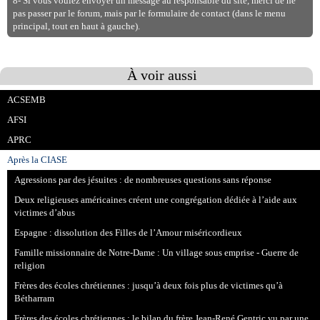
8- Si vous voulez envoyer un message au responsable du site, merci de ne
pas passer par le forum, mais par le formulaire de contact (dans le menu
principal, tout en haut à gauche).
À voir aussi
ACSEMB
AFSI
APRC
Après la CIASE
Agressions par des jésuites : de nombreuses questions sans réponse
Deux religieuses américaines créent une congrégation dédiée à l’aide aux
victimes d’abus
Espagne : dissolution des Filles de l’Amour miséricordieux
Famille missionnaire de Notre-Dame : Un village sous emprise - Guerre de
religion
Frères des écoles chrétiennes : jusqu’à deux fois plus de victimes qu’à
Bétharram
Frères des écoles chrétiennes : le bilan du frère Jean-René Gentric vu par une